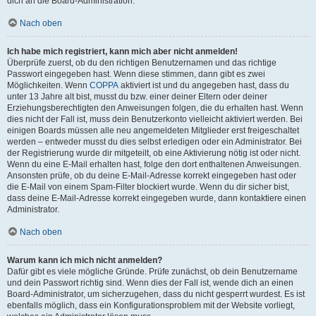
dich an die Board-Administration.
Nach oben
Ich habe mich registriert, kann mich aber nicht anmelden!
Überprüfe zuerst, ob du den richtigen Benutzernamen und das richtige
Passwort eingegeben hast. Wenn diese stimmen, dann gibt es zwei
Möglichkeiten. Wenn
COPPA
aktiviert ist und du angegeben hast, dass du
unter 13 Jahre alt bist, musst du bzw. einer deiner Eltern oder deiner
Erziehungsberechtigten den Anweisungen folgen, die du erhalten hast. Wenn
dies nicht der Fall ist, muss dein Benutzerkonto vielleicht aktiviert werden. Bei
einigen Boards müssen alle neu angemeldeten Mitglieder erst freigeschaltet
werden – entweder musst du dies selbst erledigen oder ein Administrator. Bei
der Registrierung wurde dir mitgeteilt, ob eine Aktivierung nötig ist oder nicht.
Wenn du eine E-Mail erhalten hast, folge den dort enthaltenen Anweisungen.
Ansonsten prüfe, ob du deine E-Mail-Adresse korrekt eingegeben hast oder
die E-Mail von einem Spam-Filter blockiert wurde. Wenn du dir sicher bist,
dass deine E-Mail-Adresse korrekt eingegeben wurde, dann kontaktiere einen
Administrator.
Nach oben
Warum kann ich mich nicht anmelden?
Dafür gibt es viele mögliche Gründe. Prüfe zunächst, ob dein Benutzername
und dein Passwort richtig sind. Wenn dies der Fall ist, wende dich an einen
Board-Administrator, um sicherzugehen, dass du nicht gesperrt wurdest. Es ist
ebenfalls möglich, dass ein Konfigurationsproblem mit der Website vorliegt,