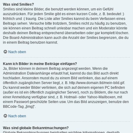
Was sind Smilies?
Smilies sind kleine Bilder, die benutzt werden können, um ein Gefühl
auszudrücken. Für jeden Smilie gibt es einen kurzen Code, z. B. bedeutet :)
fröhlich und :( traurig. Die Liste aller Smilies kannst du beim Verfassen eines
Beitrags sehen. Versuche bitte trotzdem, Smilies nicht zu häufig zu benutzen,
sie können einen Beitrag schnell unlesbar machen und ein Moderator könnte
deshalb deinen Beitrag entsprechend überarbeiten oder gar komplett löschen.
Die Board-Administration kann auch die Anzahl der Smilies begrenzen, die du
in einem Beitrag benutzen kannst.
Nach oben
Kann ich Bilder in meine Beiträge einfügen?
Ja, Bilder können in deinem Beitrag angezeigt werden. Wenn die
Administration Dateianhänge erlaubt hat, kannst du das Bild auch direkt
hochladen. Ansonsten musst du zu einem Bild verlinken, das auf einem
öffentlich zugänglichen Server liegt, z. B. http://www.domain.tld/mein-bild.gif.
Du kannst weder Bilder verlinken, die sich auf deinem eigenen PC befinden
(außer es ist ein öffentlich zugänglicher Server), noch zu Bildern, die nur nach
einer Anmeldung verfügbar sind, z. B. Hotmail- oder Yahoo-Mailboxen, mit
einem Passwort geschützte Seiten usw. Um das Bild anzuzeigen, benutze den
BBCode-Tag „[img]“.
Nach oben
Was sind globale Bekanntmachungen?
Globale Bekanntmachungen beinhalten wichtige Informationen, deshalb