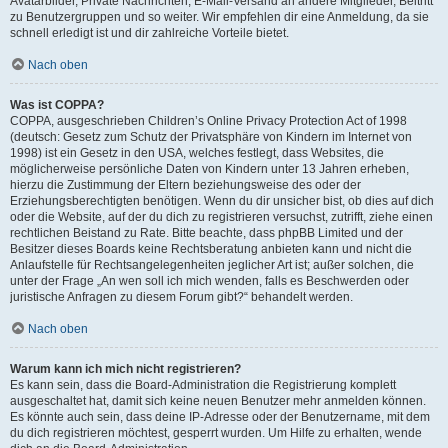
Avatarbilder, Private Nachrichten, E-Mail-Versand an andere Mitglieder, Beitritt
zu Benutzergruppen und so weiter. Wir empfehlen dir eine Anmeldung, da sie
schnell erledigt ist und dir zahlreiche Vorteile bietet.
Nach oben
Was ist COPPA?
COPPA, ausgeschrieben Children’s Online Privacy Protection Act of 1998
(deutsch: Gesetz zum Schutz der Privatsphäre von Kindern im Internet von
1998) ist ein Gesetz in den USA, welches festlegt, dass Websites, die
möglicherweise persönliche Daten von Kindern unter 13 Jahren erheben,
hierzu die Zustimmung der Eltern beziehungsweise des oder der
Erziehungsberechtigten benötigen. Wenn du dir unsicher bist, ob dies auf dich
oder die Website, auf der du dich zu registrieren versuchst, zutrifft, ziehe einen
rechtlichen Beistand zu Rate. Bitte beachte, dass phpBB Limited und der
Besitzer dieses Boards keine Rechtsberatung anbieten kann und nicht die
Anlaufstelle für Rechtsangelegenheiten jeglicher Art ist; außer solchen, die
unter der Frage „An wen soll ich mich wenden, falls es Beschwerden oder
juristische Anfragen zu diesem Forum gibt?“ behandelt werden.
Nach oben
Warum kann ich mich nicht registrieren?
Es kann sein, dass die Board-Administration die Registrierung komplett
ausgeschaltet hat, damit sich keine neuen Benutzer mehr anmelden können.
Es könnte auch sein, dass deine IP-Adresse oder der Benutzername, mit dem
du dich registrieren möchtest, gesperrt wurden. Um Hilfe zu erhalten, wende