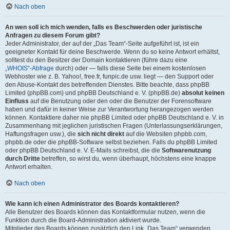
Nach oben
An wen soll ich mich wenden, falls es Beschwerden oder juristische
Anfragen zu diesem Forum gibt?
Jeder Administrator, der auf der „Das Team“-Seite aufgeführt ist, ist ein
geeigneter Kontakt für deine Beschwerde. Wenn du so keine Antwort erhältst,
solltest du den Besitzer der Domain kontaktieren (führe dazu eine
„WHOIS“-Abfrage
durch) oder — falls diese Seite bei einem kostenlosen
Webhoster wie z. B. Yahoo!, free.fr, funpic.de usw. liegt — den Support oder
den Abuse-Kontakt des betreffenden Dienstes. Bitte beachte, dass phpBB
Limited (phpBB.com) und phpBB Deutschland e. V. (phpBB.de)
absolut keinen
Einfluss
auf die Benutzung oder den oder die Benutzer der Forensoftware
haben und dafür in keiner Weise zur Verantwortung herangezogen werden
können. Kontaktiere daher nie phpBB Limited oder phpBB Deutschland e. V. in
Zusammenhang mit jeglichen juristischen Fragen (Unterlassungserklärungen,
Haftungsfragen usw.), die
sich nicht direkt
auf die Websiten phpbb.com,
phpbb.de oder die phpBB-Software selbst beziehen. Falls du phpBB Limited
oder phpBB Deutschland e. V. E-Mails schreibst, die die
Softwarenutzung
durch Dritte
betreffen, so wirst du, wenn überhaupt, höchstens eine knappe
Antwort erhalten.
Nach oben
Wie kann ich einen Administrator des Boards kontaktieren?
Alle Benutzer des Boards können das Kontaktformular nutzen, wenn die
Funktion durch die Board-Administration aktiviert wurde.
Mitglieder des Boards können zusätzlich den Link „Das Team“ verwenden.