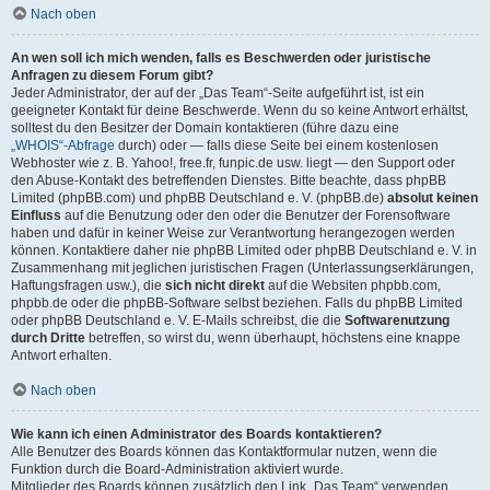
Nach oben
An wen soll ich mich wenden, falls es Beschwerden oder juristische
Anfragen zu diesem Forum gibt?
Jeder Administrator, der auf der „Das Team“-Seite aufgeführt ist, ist ein
geeigneter Kontakt für deine Beschwerde. Wenn du so keine Antwort erhältst,
solltest du den Besitzer der Domain kontaktieren (führe dazu eine
„WHOIS“-Abfrage
durch) oder — falls diese Seite bei einem kostenlosen
Webhoster wie z. B. Yahoo!, free.fr, funpic.de usw. liegt — den Support oder
den Abuse-Kontakt des betreffenden Dienstes. Bitte beachte, dass phpBB
Limited (phpBB.com) und phpBB Deutschland e. V. (phpBB.de)
absolut keinen
Einfluss
auf die Benutzung oder den oder die Benutzer der Forensoftware
haben und dafür in keiner Weise zur Verantwortung herangezogen werden
können. Kontaktiere daher nie phpBB Limited oder phpBB Deutschland e. V. in
Zusammenhang mit jeglichen juristischen Fragen (Unterlassungserklärungen,
Haftungsfragen usw.), die
sich nicht direkt
auf die Websiten phpbb.com,
phpbb.de oder die phpBB-Software selbst beziehen. Falls du phpBB Limited
oder phpBB Deutschland e. V. E-Mails schreibst, die die
Softwarenutzung
durch Dritte
betreffen, so wirst du, wenn überhaupt, höchstens eine knappe
Antwort erhalten.
Nach oben
Wie kann ich einen Administrator des Boards kontaktieren?
Alle Benutzer des Boards können das Kontaktformular nutzen, wenn die
Funktion durch die Board-Administration aktiviert wurde.
Mitglieder des Boards können zusätzlich den Link „Das Team“ verwenden.