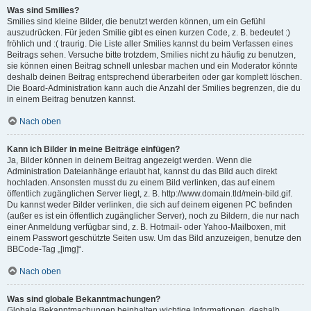
Was sind Smilies?
Smilies sind kleine Bilder, die benutzt werden können, um ein Gefühl
auszudrücken. Für jeden Smilie gibt es einen kurzen Code, z. B. bedeutet :)
fröhlich und :( traurig. Die Liste aller Smilies kannst du beim Verfassen eines
Beitrags sehen. Versuche bitte trotzdem, Smilies nicht zu häufig zu benutzen,
sie können einen Beitrag schnell unlesbar machen und ein Moderator könnte
deshalb deinen Beitrag entsprechend überarbeiten oder gar komplett löschen.
Die Board-Administration kann auch die Anzahl der Smilies begrenzen, die du
in einem Beitrag benutzen kannst.
Nach oben
Kann ich Bilder in meine Beiträge einfügen?
Ja, Bilder können in deinem Beitrag angezeigt werden. Wenn die
Administration Dateianhänge erlaubt hat, kannst du das Bild auch direkt
hochladen. Ansonsten musst du zu einem Bild verlinken, das auf einem
öffentlich zugänglichen Server liegt, z. B. http://www.domain.tld/mein-bild.gif.
Du kannst weder Bilder verlinken, die sich auf deinem eigenen PC befinden
(außer es ist ein öffentlich zugänglicher Server), noch zu Bildern, die nur nach
einer Anmeldung verfügbar sind, z. B. Hotmail- oder Yahoo-Mailboxen, mit
einem Passwort geschützte Seiten usw. Um das Bild anzuzeigen, benutze den
BBCode-Tag „[img]“.
Nach oben
Was sind globale Bekanntmachungen?
Globale Bekanntmachungen beinhalten wichtige Informationen, deshalb