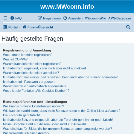
www.MWconn.info
FAQ
Registrieren
Anmelden
MWconn-Wiki
APN-Database
S
Portal
Foren-Übersicht
u
Häufig gestellte Fragen
c
h
Registrierung und Anmeldung
Wozu muss ich mich registrieren?
e
Was ist COPPA?
Warum kann ich mich nicht registrieren?
Ich habe mich registriert, kann mich aber nicht anmelden!
Warum kann ich mich nicht anmelden?
Ich habe mich vor einiger Zeit registriert, kann mich aber nicht mehr anmelden?!
Ich habe mein Passwort vergessen!
Warum werde ich automatisch abgemeldet?
Wozu ist die Funktion „Alle Cookies löschen“?
Benutzerpräferenzen und -einstellungen
Wie kann ich meine Einstellungen ändern?
Wie kann ich verhindern, dass mein Benutzername in der Online-Liste auftaucht?
Die Forenuhr geht falsch!
Ich habe die Zeitzone eingestellt, aber die Forenuhr geht immer noch falsch!
Meine Sprache steht auf diesem Board nicht zur Auswahl!
Was sind das für Bilder, die bei meinem Benutzernamen angezeigt werden?
Wie verwende ich einen Avatar?