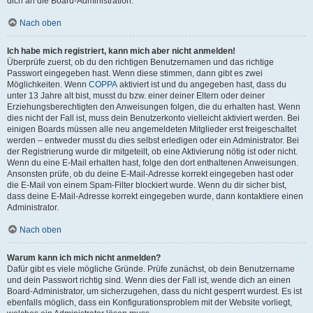
dich an die Board-Administration.
Nach oben
Ich habe mich registriert, kann mich aber nicht anmelden!
Überprüfe zuerst, ob du den richtigen Benutzernamen und das richtige
Passwort eingegeben hast. Wenn diese stimmen, dann gibt es zwei
Möglichkeiten. Wenn
COPPA
aktiviert ist und du angegeben hast, dass du
unter 13 Jahre alt bist, musst du bzw. einer deiner Eltern oder deiner
Erziehungsberechtigten den Anweisungen folgen, die du erhalten hast. Wenn
dies nicht der Fall ist, muss dein Benutzerkonto vielleicht aktiviert werden. Bei
einigen Boards müssen alle neu angemeldeten Mitglieder erst freigeschaltet
werden – entweder musst du dies selbst erledigen oder ein Administrator. Bei
der Registrierung wurde dir mitgeteilt, ob eine Aktivierung nötig ist oder nicht.
Wenn du eine E-Mail erhalten hast, folge den dort enthaltenen Anweisungen.
Ansonsten prüfe, ob du deine E-Mail-Adresse korrekt eingegeben hast oder
die E-Mail von einem Spam-Filter blockiert wurde. Wenn du dir sicher bist,
dass deine E-Mail-Adresse korrekt eingegeben wurde, dann kontaktiere einen
Administrator.
Nach oben
Warum kann ich mich nicht anmelden?
Dafür gibt es viele mögliche Gründe. Prüfe zunächst, ob dein Benutzername
und dein Passwort richtig sind. Wenn dies der Fall ist, wende dich an einen
Board-Administrator, um sicherzugehen, dass du nicht gesperrt wurdest. Es ist
ebenfalls möglich, dass ein Konfigurationsproblem mit der Website vorliegt,