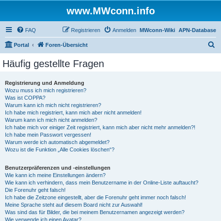
www.MWconn.info
FAQ
Registrieren
Anmelden
MWconn-Wiki
APN-Database
S
Portal
Foren-Übersicht
u
Häufig gestellte Fragen
c
h
Registrierung und Anmeldung
Wozu muss ich mich registrieren?
e
Was ist COPPA?
Warum kann ich mich nicht registrieren?
Ich habe mich registriert, kann mich aber nicht anmelden!
Warum kann ich mich nicht anmelden?
Ich habe mich vor einiger Zeit registriert, kann mich aber nicht mehr anmelden?!
Ich habe mein Passwort vergessen!
Warum werde ich automatisch abgemeldet?
Wozu ist die Funktion „Alle Cookies löschen“?
Benutzerpräferenzen und -einstellungen
Wie kann ich meine Einstellungen ändern?
Wie kann ich verhindern, dass mein Benutzername in der Online-Liste auftaucht?
Die Forenuhr geht falsch!
Ich habe die Zeitzone eingestellt, aber die Forenuhr geht immer noch falsch!
Meine Sprache steht auf diesem Board nicht zur Auswahl!
Was sind das für Bilder, die bei meinem Benutzernamen angezeigt werden?
Wie verwende ich einen Avatar?