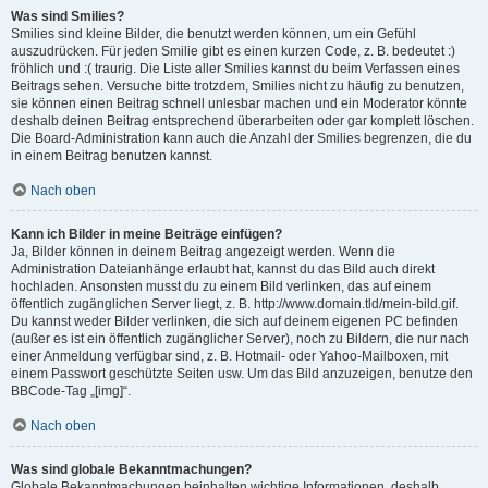
Was sind Smilies?
Smilies sind kleine Bilder, die benutzt werden können, um ein Gefühl
auszudrücken. Für jeden Smilie gibt es einen kurzen Code, z. B. bedeutet :)
fröhlich und :( traurig. Die Liste aller Smilies kannst du beim Verfassen eines
Beitrags sehen. Versuche bitte trotzdem, Smilies nicht zu häufig zu benutzen,
sie können einen Beitrag schnell unlesbar machen und ein Moderator könnte
deshalb deinen Beitrag entsprechend überarbeiten oder gar komplett löschen.
Die Board-Administration kann auch die Anzahl der Smilies begrenzen, die du
in einem Beitrag benutzen kannst.
Nach oben
Kann ich Bilder in meine Beiträge einfügen?
Ja, Bilder können in deinem Beitrag angezeigt werden. Wenn die
Administration Dateianhänge erlaubt hat, kannst du das Bild auch direkt
hochladen. Ansonsten musst du zu einem Bild verlinken, das auf einem
öffentlich zugänglichen Server liegt, z. B. http://www.domain.tld/mein-bild.gif.
Du kannst weder Bilder verlinken, die sich auf deinem eigenen PC befinden
(außer es ist ein öffentlich zugänglicher Server), noch zu Bildern, die nur nach
einer Anmeldung verfügbar sind, z. B. Hotmail- oder Yahoo-Mailboxen, mit
einem Passwort geschützte Seiten usw. Um das Bild anzuzeigen, benutze den
BBCode-Tag „[img]“.
Nach oben
Was sind globale Bekanntmachungen?
Globale Bekanntmachungen beinhalten wichtige Informationen, deshalb