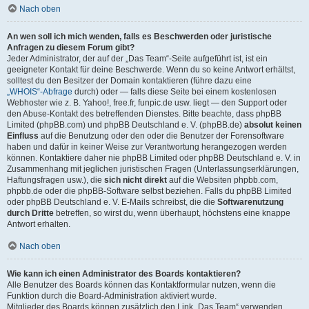
Nach oben
An wen soll ich mich wenden, falls es Beschwerden oder juristische
Anfragen zu diesem Forum gibt?
Jeder Administrator, der auf der „Das Team“-Seite aufgeführt ist, ist ein
geeigneter Kontakt für deine Beschwerde. Wenn du so keine Antwort erhältst,
solltest du den Besitzer der Domain kontaktieren (führe dazu eine
„WHOIS“-Abfrage
durch) oder — falls diese Seite bei einem kostenlosen
Webhoster wie z. B. Yahoo!, free.fr, funpic.de usw. liegt — den Support oder
den Abuse-Kontakt des betreffenden Dienstes. Bitte beachte, dass phpBB
Limited (phpBB.com) und phpBB Deutschland e. V. (phpBB.de)
absolut keinen
Einfluss
auf die Benutzung oder den oder die Benutzer der Forensoftware
haben und dafür in keiner Weise zur Verantwortung herangezogen werden
können. Kontaktiere daher nie phpBB Limited oder phpBB Deutschland e. V. in
Zusammenhang mit jeglichen juristischen Fragen (Unterlassungserklärungen,
Haftungsfragen usw.), die
sich nicht direkt
auf die Websiten phpbb.com,
phpbb.de oder die phpBB-Software selbst beziehen. Falls du phpBB Limited
oder phpBB Deutschland e. V. E-Mails schreibst, die die
Softwarenutzung
durch Dritte
betreffen, so wirst du, wenn überhaupt, höchstens eine knappe
Antwort erhalten.
Nach oben
Wie kann ich einen Administrator des Boards kontaktieren?
Alle Benutzer des Boards können das Kontaktformular nutzen, wenn die
Funktion durch die Board-Administration aktiviert wurde.
Mitglieder des Boards können zusätzlich den Link „Das Team“ verwenden.