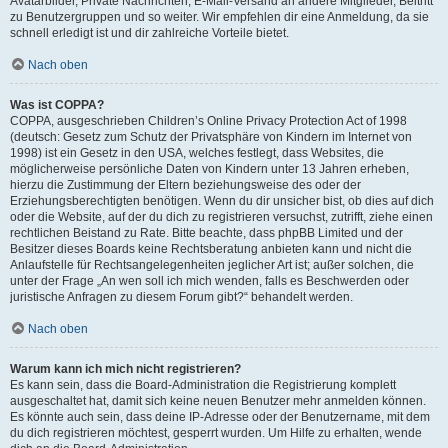
Avatarbilder, Private Nachrichten, E-Mail-Versand an andere Mitglieder, Beitritt
zu Benutzergruppen und so weiter. Wir empfehlen dir eine Anmeldung, da sie
schnell erledigt ist und dir zahlreiche Vorteile bietet.
Nach oben
Was ist COPPA?
COPPA, ausgeschrieben Children’s Online Privacy Protection Act of 1998
(deutsch: Gesetz zum Schutz der Privatsphäre von Kindern im Internet von
1998) ist ein Gesetz in den USA, welches festlegt, dass Websites, die
möglicherweise persönliche Daten von Kindern unter 13 Jahren erheben,
hierzu die Zustimmung der Eltern beziehungsweise des oder der
Erziehungsberechtigten benötigen. Wenn du dir unsicher bist, ob dies auf dich
oder die Website, auf der du dich zu registrieren versuchst, zutrifft, ziehe einen
rechtlichen Beistand zu Rate. Bitte beachte, dass phpBB Limited und der
Besitzer dieses Boards keine Rechtsberatung anbieten kann und nicht die
Anlaufstelle für Rechtsangelegenheiten jeglicher Art ist; außer solchen, die
unter der Frage „An wen soll ich mich wenden, falls es Beschwerden oder
juristische Anfragen zu diesem Forum gibt?“ behandelt werden.
Nach oben
Warum kann ich mich nicht registrieren?
Es kann sein, dass die Board-Administration die Registrierung komplett
ausgeschaltet hat, damit sich keine neuen Benutzer mehr anmelden können.
Es könnte auch sein, dass deine IP-Adresse oder der Benutzername, mit dem
du dich registrieren möchtest, gesperrt wurden. Um Hilfe zu erhalten, wende