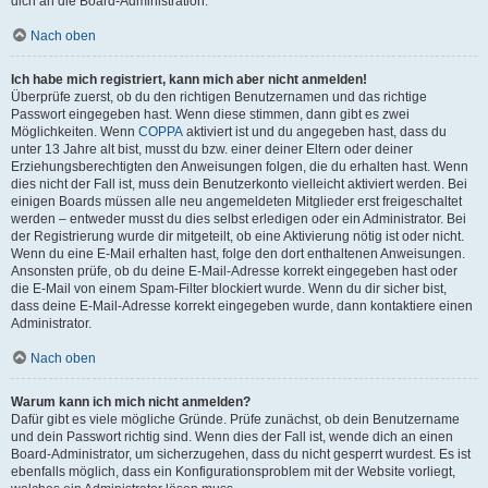
dich an die Board-Administration.
Nach oben
Ich habe mich registriert, kann mich aber nicht anmelden!
Überprüfe zuerst, ob du den richtigen Benutzernamen und das richtige
Passwort eingegeben hast. Wenn diese stimmen, dann gibt es zwei
Möglichkeiten. Wenn
COPPA
aktiviert ist und du angegeben hast, dass du
unter 13 Jahre alt bist, musst du bzw. einer deiner Eltern oder deiner
Erziehungsberechtigten den Anweisungen folgen, die du erhalten hast. Wenn
dies nicht der Fall ist, muss dein Benutzerkonto vielleicht aktiviert werden. Bei
einigen Boards müssen alle neu angemeldeten Mitglieder erst freigeschaltet
werden – entweder musst du dies selbst erledigen oder ein Administrator. Bei
der Registrierung wurde dir mitgeteilt, ob eine Aktivierung nötig ist oder nicht.
Wenn du eine E-Mail erhalten hast, folge den dort enthaltenen Anweisungen.
Ansonsten prüfe, ob du deine E-Mail-Adresse korrekt eingegeben hast oder
die E-Mail von einem Spam-Filter blockiert wurde. Wenn du dir sicher bist,
dass deine E-Mail-Adresse korrekt eingegeben wurde, dann kontaktiere einen
Administrator.
Nach oben
Warum kann ich mich nicht anmelden?
Dafür gibt es viele mögliche Gründe. Prüfe zunächst, ob dein Benutzername
und dein Passwort richtig sind. Wenn dies der Fall ist, wende dich an einen
Board-Administrator, um sicherzugehen, dass du nicht gesperrt wurdest. Es ist
ebenfalls möglich, dass ein Konfigurationsproblem mit der Website vorliegt,