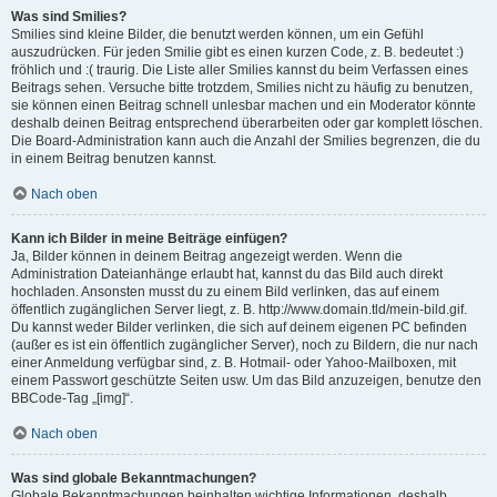
Was sind Smilies?
Smilies sind kleine Bilder, die benutzt werden können, um ein Gefühl
auszudrücken. Für jeden Smilie gibt es einen kurzen Code, z. B. bedeutet :)
fröhlich und :( traurig. Die Liste aller Smilies kannst du beim Verfassen eines
Beitrags sehen. Versuche bitte trotzdem, Smilies nicht zu häufig zu benutzen,
sie können einen Beitrag schnell unlesbar machen und ein Moderator könnte
deshalb deinen Beitrag entsprechend überarbeiten oder gar komplett löschen.
Die Board-Administration kann auch die Anzahl der Smilies begrenzen, die du
in einem Beitrag benutzen kannst.
Nach oben
Kann ich Bilder in meine Beiträge einfügen?
Ja, Bilder können in deinem Beitrag angezeigt werden. Wenn die
Administration Dateianhänge erlaubt hat, kannst du das Bild auch direkt
hochladen. Ansonsten musst du zu einem Bild verlinken, das auf einem
öffentlich zugänglichen Server liegt, z. B. http://www.domain.tld/mein-bild.gif.
Du kannst weder Bilder verlinken, die sich auf deinem eigenen PC befinden
(außer es ist ein öffentlich zugänglicher Server), noch zu Bildern, die nur nach
einer Anmeldung verfügbar sind, z. B. Hotmail- oder Yahoo-Mailboxen, mit
einem Passwort geschützte Seiten usw. Um das Bild anzuzeigen, benutze den
BBCode-Tag „[img]“.
Nach oben
Was sind globale Bekanntmachungen?
Globale Bekanntmachungen beinhalten wichtige Informationen, deshalb