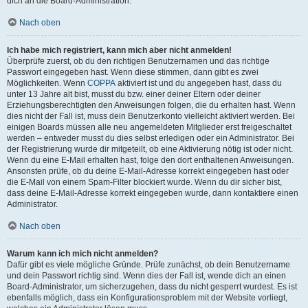
dich an die Board-Administration.
Nach oben
Ich habe mich registriert, kann mich aber nicht anmelden!
Überprüfe zuerst, ob du den richtigen Benutzernamen und das richtige
Passwort eingegeben hast. Wenn diese stimmen, dann gibt es zwei
Möglichkeiten. Wenn
COPPA
aktiviert ist und du angegeben hast, dass du
unter 13 Jahre alt bist, musst du bzw. einer deiner Eltern oder deiner
Erziehungsberechtigten den Anweisungen folgen, die du erhalten hast. Wenn
dies nicht der Fall ist, muss dein Benutzerkonto vielleicht aktiviert werden. Bei
einigen Boards müssen alle neu angemeldeten Mitglieder erst freigeschaltet
werden – entweder musst du dies selbst erledigen oder ein Administrator. Bei
der Registrierung wurde dir mitgeteilt, ob eine Aktivierung nötig ist oder nicht.
Wenn du eine E-Mail erhalten hast, folge den dort enthaltenen Anweisungen.
Ansonsten prüfe, ob du deine E-Mail-Adresse korrekt eingegeben hast oder
die E-Mail von einem Spam-Filter blockiert wurde. Wenn du dir sicher bist,
dass deine E-Mail-Adresse korrekt eingegeben wurde, dann kontaktiere einen
Administrator.
Nach oben
Warum kann ich mich nicht anmelden?
Dafür gibt es viele mögliche Gründe. Prüfe zunächst, ob dein Benutzername
und dein Passwort richtig sind. Wenn dies der Fall ist, wende dich an einen
Board-Administrator, um sicherzugehen, dass du nicht gesperrt wurdest. Es ist
ebenfalls möglich, dass ein Konfigurationsproblem mit der Website vorliegt,