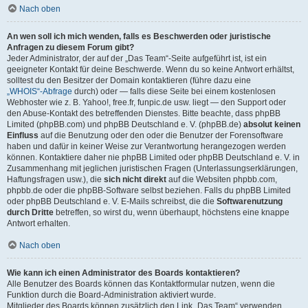
Nach oben
An wen soll ich mich wenden, falls es Beschwerden oder juristische
Anfragen zu diesem Forum gibt?
Jeder Administrator, der auf der „Das Team“-Seite aufgeführt ist, ist ein
geeigneter Kontakt für deine Beschwerde. Wenn du so keine Antwort erhältst,
solltest du den Besitzer der Domain kontaktieren (führe dazu eine
„WHOIS“-Abfrage
durch) oder — falls diese Seite bei einem kostenlosen
Webhoster wie z. B. Yahoo!, free.fr, funpic.de usw. liegt — den Support oder
den Abuse-Kontakt des betreffenden Dienstes. Bitte beachte, dass phpBB
Limited (phpBB.com) und phpBB Deutschland e. V. (phpBB.de)
absolut keinen
Einfluss
auf die Benutzung oder den oder die Benutzer der Forensoftware
haben und dafür in keiner Weise zur Verantwortung herangezogen werden
können. Kontaktiere daher nie phpBB Limited oder phpBB Deutschland e. V. in
Zusammenhang mit jeglichen juristischen Fragen (Unterlassungserklärungen,
Haftungsfragen usw.), die
sich nicht direkt
auf die Websiten phpbb.com,
phpbb.de oder die phpBB-Software selbst beziehen. Falls du phpBB Limited
oder phpBB Deutschland e. V. E-Mails schreibst, die die
Softwarenutzung
durch Dritte
betreffen, so wirst du, wenn überhaupt, höchstens eine knappe
Antwort erhalten.
Nach oben
Wie kann ich einen Administrator des Boards kontaktieren?
Alle Benutzer des Boards können das Kontaktformular nutzen, wenn die
Funktion durch die Board-Administration aktiviert wurde.
Mitglieder des Boards können zusätzlich den Link „Das Team“ verwenden.