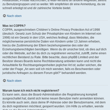
Avatarbilder, Private Nachrichten, E-Mail-Versand an andere Mitglieder, Beitritt
zu Benutzergruppen und so weiter. Wir empfehlen dir eine Anmeldung, da sie
schnell erledigt ist und dir zahlreiche Vorteile bietet.
Nach oben
Was ist COPPA?
COPPA, ausgeschrieben Children’s Online Privacy Protection Act of 1998
(deutsch: Gesetz zum Schutz der Privatsphäre von Kindern im Internet von
1998) ist ein Gesetz in den USA, welches festlegt, dass Websites, die
möglicherweise persönliche Daten von Kindern unter 13 Jahren erheben,
hierzu die Zustimmung der Eltern beziehungsweise des oder der
Erziehungsberechtigten benötigen. Wenn du dir unsicher bist, ob dies auf dich
oder die Website, auf der du dich zu registrieren versuchst, zutrifft, ziehe einen
rechtlichen Beistand zu Rate. Bitte beachte, dass phpBB Limited und der
Besitzer dieses Boards keine Rechtsberatung anbieten kann und nicht die
Anlaufstelle für Rechtsangelegenheiten jeglicher Art ist; außer solchen, die
unter der Frage „An wen soll ich mich wenden, falls es Beschwerden oder
juristische Anfragen zu diesem Forum gibt?“ behandelt werden.
Nach oben
Warum kann ich mich nicht registrieren?
Es kann sein, dass die Board-Administration die Registrierung komplett
ausgeschaltet hat, damit sich keine neuen Benutzer mehr anmelden können.
Es könnte auch sein, dass deine IP-Adresse oder der Benutzername, mit dem
du dich registrieren möchtest, gesperrt wurden. Um Hilfe zu erhalten, wende