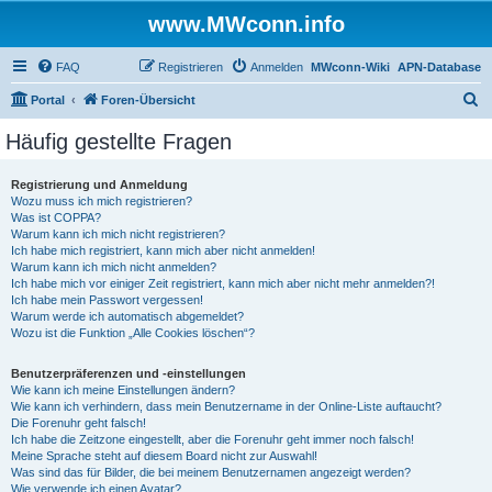
www.MWconn.info
FAQ
Registrieren
Anmelden
MWconn-Wiki
APN-Database
S
Portal
Foren-Übersicht
u
Häufig gestellte Fragen
c
h
Registrierung und Anmeldung
Wozu muss ich mich registrieren?
e
Was ist COPPA?
Warum kann ich mich nicht registrieren?
Ich habe mich registriert, kann mich aber nicht anmelden!
Warum kann ich mich nicht anmelden?
Ich habe mich vor einiger Zeit registriert, kann mich aber nicht mehr anmelden?!
Ich habe mein Passwort vergessen!
Warum werde ich automatisch abgemeldet?
Wozu ist die Funktion „Alle Cookies löschen“?
Benutzerpräferenzen und -einstellungen
Wie kann ich meine Einstellungen ändern?
Wie kann ich verhindern, dass mein Benutzername in der Online-Liste auftaucht?
Die Forenuhr geht falsch!
Ich habe die Zeitzone eingestellt, aber die Forenuhr geht immer noch falsch!
Meine Sprache steht auf diesem Board nicht zur Auswahl!
Was sind das für Bilder, die bei meinem Benutzernamen angezeigt werden?
Wie verwende ich einen Avatar?