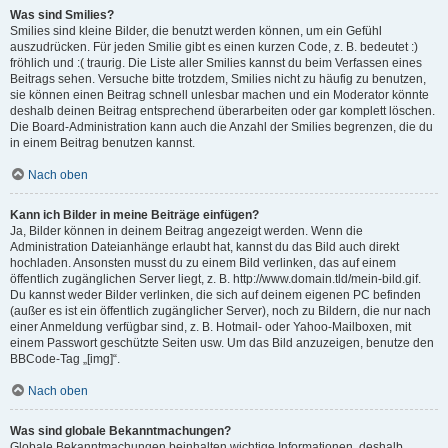
Was sind Smilies?
Smilies sind kleine Bilder, die benutzt werden können, um ein Gefühl
auszudrücken. Für jeden Smilie gibt es einen kurzen Code, z. B. bedeutet :)
fröhlich und :( traurig. Die Liste aller Smilies kannst du beim Verfassen eines
Beitrags sehen. Versuche bitte trotzdem, Smilies nicht zu häufig zu benutzen,
sie können einen Beitrag schnell unlesbar machen und ein Moderator könnte
deshalb deinen Beitrag entsprechend überarbeiten oder gar komplett löschen.
Die Board-Administration kann auch die Anzahl der Smilies begrenzen, die du
in einem Beitrag benutzen kannst.
Nach oben
Kann ich Bilder in meine Beiträge einfügen?
Ja, Bilder können in deinem Beitrag angezeigt werden. Wenn die
Administration Dateianhänge erlaubt hat, kannst du das Bild auch direkt
hochladen. Ansonsten musst du zu einem Bild verlinken, das auf einem
öffentlich zugänglichen Server liegt, z. B. http://www.domain.tld/mein-bild.gif.
Du kannst weder Bilder verlinken, die sich auf deinem eigenen PC befinden
(außer es ist ein öffentlich zugänglicher Server), noch zu Bildern, die nur nach
einer Anmeldung verfügbar sind, z. B. Hotmail- oder Yahoo-Mailboxen, mit
einem Passwort geschützte Seiten usw. Um das Bild anzuzeigen, benutze den
BBCode-Tag „[img]“.
Nach oben
Was sind globale Bekanntmachungen?
Globale Bekanntmachungen beinhalten wichtige Informationen, deshalb