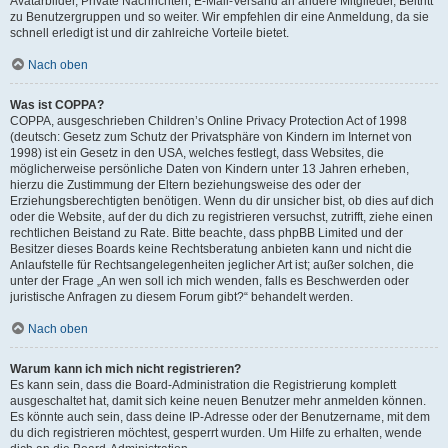
Avatarbilder, Private Nachrichten, E-Mail-Versand an andere Mitglieder, Beitritt
zu Benutzergruppen und so weiter. Wir empfehlen dir eine Anmeldung, da sie
schnell erledigt ist und dir zahlreiche Vorteile bietet.
Nach oben
Was ist COPPA?
COPPA, ausgeschrieben Children’s Online Privacy Protection Act of 1998
(deutsch: Gesetz zum Schutz der Privatsphäre von Kindern im Internet von
1998) ist ein Gesetz in den USA, welches festlegt, dass Websites, die
möglicherweise persönliche Daten von Kindern unter 13 Jahren erheben,
hierzu die Zustimmung der Eltern beziehungsweise des oder der
Erziehungsberechtigten benötigen. Wenn du dir unsicher bist, ob dies auf dich
oder die Website, auf der du dich zu registrieren versuchst, zutrifft, ziehe einen
rechtlichen Beistand zu Rate. Bitte beachte, dass phpBB Limited und der
Besitzer dieses Boards keine Rechtsberatung anbieten kann und nicht die
Anlaufstelle für Rechtsangelegenheiten jeglicher Art ist; außer solchen, die
unter der Frage „An wen soll ich mich wenden, falls es Beschwerden oder
juristische Anfragen zu diesem Forum gibt?“ behandelt werden.
Nach oben
Warum kann ich mich nicht registrieren?
Es kann sein, dass die Board-Administration die Registrierung komplett
ausgeschaltet hat, damit sich keine neuen Benutzer mehr anmelden können.
Es könnte auch sein, dass deine IP-Adresse oder der Benutzername, mit dem
du dich registrieren möchtest, gesperrt wurden. Um Hilfe zu erhalten, wende