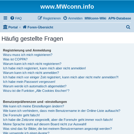
www.MWconn.info
FAQ
Registrieren
Anmelden
MWconn-Wiki
APN-Database
S
Portal
Foren-Übersicht
u
Häufig gestellte Fragen
c
h
Registrierung und Anmeldung
Wozu muss ich mich registrieren?
e
Was ist COPPA?
Warum kann ich mich nicht registrieren?
Ich habe mich registriert, kann mich aber nicht anmelden!
Warum kann ich mich nicht anmelden?
Ich habe mich vor einiger Zeit registriert, kann mich aber nicht mehr anmelden?!
Ich habe mein Passwort vergessen!
Warum werde ich automatisch abgemeldet?
Wozu ist die Funktion „Alle Cookies löschen“?
Benutzerpräferenzen und -einstellungen
Wie kann ich meine Einstellungen ändern?
Wie kann ich verhindern, dass mein Benutzername in der Online-Liste auftaucht?
Die Forenuhr geht falsch!
Ich habe die Zeitzone eingestellt, aber die Forenuhr geht immer noch falsch!
Meine Sprache steht auf diesem Board nicht zur Auswahl!
Was sind das für Bilder, die bei meinem Benutzernamen angezeigt werden?
Wie verwende ich einen Avatar?