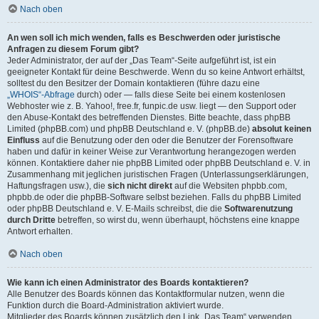
Nach oben
An wen soll ich mich wenden, falls es Beschwerden oder juristische
Anfragen zu diesem Forum gibt?
Jeder Administrator, der auf der „Das Team“-Seite aufgeführt ist, ist ein
geeigneter Kontakt für deine Beschwerde. Wenn du so keine Antwort erhältst,
solltest du den Besitzer der Domain kontaktieren (führe dazu eine
„WHOIS“-Abfrage
durch) oder — falls diese Seite bei einem kostenlosen
Webhoster wie z. B. Yahoo!, free.fr, funpic.de usw. liegt — den Support oder
den Abuse-Kontakt des betreffenden Dienstes. Bitte beachte, dass phpBB
Limited (phpBB.com) und phpBB Deutschland e. V. (phpBB.de)
absolut keinen
Einfluss
auf die Benutzung oder den oder die Benutzer der Forensoftware
haben und dafür in keiner Weise zur Verantwortung herangezogen werden
können. Kontaktiere daher nie phpBB Limited oder phpBB Deutschland e. V. in
Zusammenhang mit jeglichen juristischen Fragen (Unterlassungserklärungen,
Haftungsfragen usw.), die
sich nicht direkt
auf die Websiten phpbb.com,
phpbb.de oder die phpBB-Software selbst beziehen. Falls du phpBB Limited
oder phpBB Deutschland e. V. E-Mails schreibst, die die
Softwarenutzung
durch Dritte
betreffen, so wirst du, wenn überhaupt, höchstens eine knappe
Antwort erhalten.
Nach oben
Wie kann ich einen Administrator des Boards kontaktieren?
Alle Benutzer des Boards können das Kontaktformular nutzen, wenn die
Funktion durch die Board-Administration aktiviert wurde.
Mitglieder des Boards können zusätzlich den Link „Das Team“ verwenden.