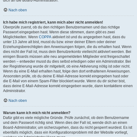
dich an die Board-Administration.
Nach oben
Ich habe mich registriert, kann mich aber nicht anmelden!
Überprüfe zuerst, ob du den richtigen Benutzernamen und das richtige
Passwort eingegeben hast. Wenn diese stimmen, dann gibt es zwei
Möglichkeiten. Wenn
COPPA
aktiviert ist und du angegeben hast, dass du
unter 13 Jahre alt bist, musst du bzw. einer deiner Eltern oder deiner
Erziehungsberechtigten den Anweisungen folgen, die du erhalten hast. Wenn
dies nicht der Fall ist, muss dein Benutzerkonto vielleicht aktiviert werden. Bei
einigen Boards müssen alle neu angemeldeten Mitglieder erst freigeschaltet
werden – entweder musst du dies selbst erledigen oder ein Administrator. Bei
der Registrierung wurde dir mitgeteilt, ob eine Aktivierung nötig ist oder nicht.
Wenn du eine E-Mail erhalten hast, folge den dort enthaltenen Anweisungen.
Ansonsten prüfe, ob du deine E-Mail-Adresse korrekt eingegeben hast oder
die E-Mail von einem Spam-Filter blockiert wurde. Wenn du dir sicher bist,
dass deine E-Mail-Adresse korrekt eingegeben wurde, dann kontaktiere einen
Administrator.
Nach oben
Warum kann ich mich nicht anmelden?
Dafür gibt es viele mögliche Gründe. Prüfe zunächst, ob dein Benutzername
und dein Passwort richtig sind. Wenn dies der Fall ist, wende dich an einen
Board-Administrator, um sicherzugehen, dass du nicht gesperrt wurdest. Es ist
ebenfalls möglich, dass ein Konfigurationsproblem mit der Website vorliegt,