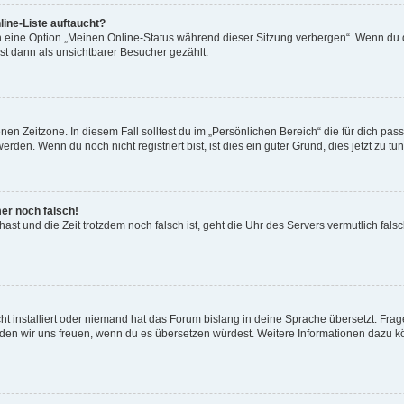
ine-Liste auftaucht?
n eine Option „Meinen Online-Status während dieser Sitzung verbergen“. Wenn du d
st dann als unsichtbarer Besucher gezählt.
en Zeitzone. In diesem Fall solltest du im „Persönlichen Bereich“ die für dich passe
den. Wenn du noch nicht registriert bist, ist dies ein guter Grund, dies jetzt zu tun
mer noch falsch!
t hast und die Zeit trotzdem noch falsch ist, geht die Uhr des Servers vermutlich fal
t installiert oder niemand hat das Forum bislang in deine Sprache übersetzt. Frag
, würden wir uns freuen, wenn du es übersetzen würdest. Weitere Informationen dazu