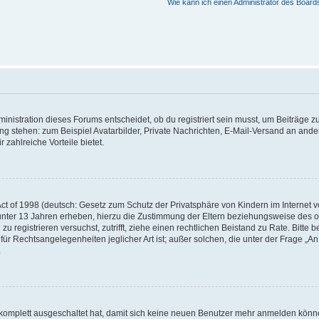
Wie kann ich einen Administrator des Board
istration dieses Forums entscheidet, ob du registriert sein musst, um Beiträge zu s
ung stehen: zum Beispiel Avatarbilder, Private Nachrichten, E-Mail-Versand an ander
 zahlreiche Vorteile bietet.
t of 1998 (deutsch: Gesetz zum Schutz der Privatsphäre von Kindern im Internet vo
unter 13 Jahren erheben, hierzu die Zustimmung der Eltern beziehungsweise des o
h zu registrieren versuchst, zutrifft, ziehe einen rechtlichen Beistand zu Rate. Bit
für Rechtsangelegenheiten jeglicher Art ist; außer solchen, die unter der Frage „
.
g komplett ausgeschaltet hat, damit sich keine neuen Benutzer mehr anmelden könn