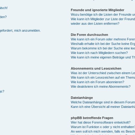
alsch!
Freunde und ignorierte Mitglieder
Wozu benötige ich die Listen der Freunde un
rden?
Wie kann ich Mitglieder zur Liste der Freund
wieder aus den Listen entfernen?
fgefordert, mich anzumelden.
Die Foren durchsuchen
Wie kann ich ein Forum oder mehrere For
Weshalb erhalte ich bei der Suche keine Er
Warum bekomme ich bei der Suche eine lee
Wie kann ich nach Mitgliedern suchen?
Wie kann ich meine eigenen Beiträge und T
Abonnements und Lesezeichen
Was ist der Unterschied zwischen einem L
Wie kann ich ein Lesezeichen auf ein Them
Wie kann ich ein Forum abonnieren?
Wie deaktiviere ich meine Abonnements?
gs?
Dateianhänge
Welche Dateianhänge sind in diesem Forum
Kann ich eine Übersicht all meiner Dateian
phpBB betreffende Fragen
Wer hat diese Forensoftware entwickelt?
Warum ist Funktion x oder y nicht enthalten
An wen soll ich mich wenden, falls es Besc