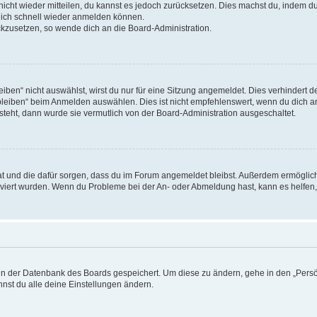
 nicht wieder mitteilen, du kannst es jedoch zurücksetzen. Dies machst du, indem 
 dich schnell wieder anmelden können.
ückzusetzen, so wende dich an die Board-Administration.
en“ nicht auswählst, wirst du nur für eine Sitzung angemeldet. Dies verhindert 
leiben“ beim Anmelden auswählen. Dies ist nicht empfehlenswert, wenn du dich an
 steht, dann wurde sie vermutlich von der Board-Administration ausgeschaltet.
 hat und die dafür sorgen, dass du im Forum angemeldet bleibst. Außerdem ermögli
tiviert wurden. Wenn du Probleme bei der An- oder Abmeldung hast, kann es helfen
n in der Datenbank des Boards gespeichert. Um diese zu ändern, gehe in den „Persö
nst du alle deine Einstellungen ändern.