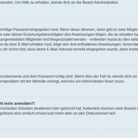
 wurden. Um Hilfe zu erhalten, wende dich an die Board-Administration.
 richtige Passwort eingegeben hast. Wenn diese stimmen, dann gibt es zwei Mögl
tern oder deiner Erziehungsberechtigten den Anweisungen folgen, die du erhalten ha
u angemeldeten Mitglieder erst freigeschaltet werden – entweder musst du dies selbs
. Wenn du eine E-Mail erhalten hast, folge den dort enthaltenen Anweisungen. Ansons
 dir sicher bist, dass deine E-Mail-Adresse korrekt eingegeben wurde, dann kontak
Benutzername und dein Passwort richtig sind. Wenn dies der Fall ist, wende dich a
ionsproblem mit der Website vorliegt, welches ein Administrator lösen muss.
icht mehr anmelden?!
erschieden Gründen deaktiviert oder gelöscht hat. Außerdem löschen viele Boards r
triere dich einfach erneut und nimm aktiv an den Diskussionen teil!