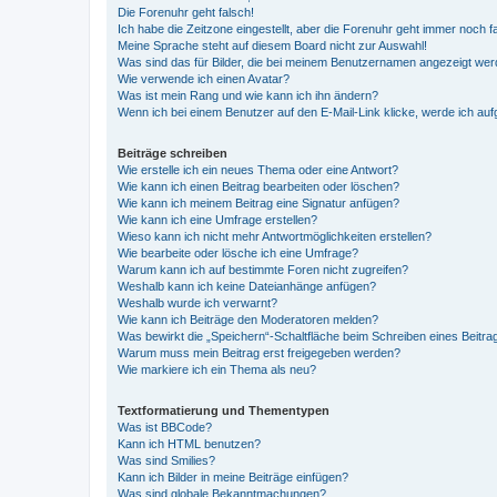
Die Forenuhr geht falsch!
Ich habe die Zeitzone eingestellt, aber die Forenuhr geht immer noch f
Meine Sprache steht auf diesem Board nicht zur Auswahl!
Was sind das für Bilder, die bei meinem Benutzernamen angezeigt we
Wie verwende ich einen Avatar?
Was ist mein Rang und wie kann ich ihn ändern?
Wenn ich bei einem Benutzer auf den E-Mail-Link klicke, werde ich au
Beiträge schreiben
Wie erstelle ich ein neues Thema oder eine Antwort?
Wie kann ich einen Beitrag bearbeiten oder löschen?
Wie kann ich meinem Beitrag eine Signatur anfügen?
Wie kann ich eine Umfrage erstellen?
Wieso kann ich nicht mehr Antwortmöglichkeiten erstellen?
Wie bearbeite oder lösche ich eine Umfrage?
Warum kann ich auf bestimmte Foren nicht zugreifen?
Weshalb kann ich keine Dateianhänge anfügen?
Weshalb wurde ich verwarnt?
Wie kann ich Beiträge den Moderatoren melden?
Was bewirkt die „Speichern“-Schaltfläche beim Schreiben eines Beitra
Warum muss mein Beitrag erst freigegeben werden?
Wie markiere ich ein Thema als neu?
Textformatierung und Thementypen
Was ist BBCode?
Kann ich HTML benutzen?
Was sind Smilies?
Kann ich Bilder in meine Beiträge einfügen?
Was sind globale Bekanntmachungen?