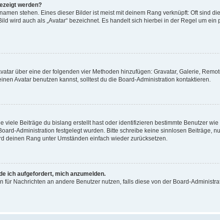
gezeigt werden?
amen stehen. Eines dieser Bilder ist meist mit deinem Rang verknüpft: Oft sind di
ld wird auch als „Avatar“ bezeichnet. Es handelt sich hierbei in der Regel um ein
 Avatar über eine der folgenden vier Methoden hinzufügen: Gravatar, Galerie, Rem
en Avatar benutzen kannst, solltest du die Board-Administration kontaktieren.
viele Beiträge du bislang erstellt hast oder identifizieren bestimmte Benutzer w
 Board-Administration festgelegt wurden. Bitte schreibe keine sinnlosen Beiträge
wird deinen Rang unter Umständen einfach wieder zurücksetzen.
rde ich aufgefordert, mich anzumelden.
ion für Nachrichten an andere Benutzer nutzen, falls diese von der Board-Administ