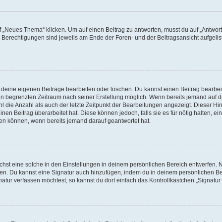
„Neues Thema“ klicken. Um auf einen Beitrag zu antworten, musst du auf „Antworte
e Berechtigungen sind jeweils am Ende der Foren- und der Beitragsansicht aufgeliste
r deine eigenen Beiträge bearbeiten oder löschen. Du kannst einen Beitrag bearbe
inen begrenzten Zeitraum nach seiner Erstellung möglich. Wenn bereits jemand auf de
 die Anzahl als auch der letzte Zeitpunkt der Bearbeitungen angezeigt. Dieser Hi
en Beitrag überarbeitet hat. Diese können jedoch, falls sie es für nötig halten, ei
hen können, wenn bereits jemand darauf geantwortet hat.
st eine solche in den Einstellungen in deinem persönlichen Bereich entwerfen. Na
eren. Du kannst eine Signatur auch hinzufügen, indem du in deinem persönlichen 
atur verfassen möchtest, so kannst du dort einfach das Kontrollkästchen „Signatu