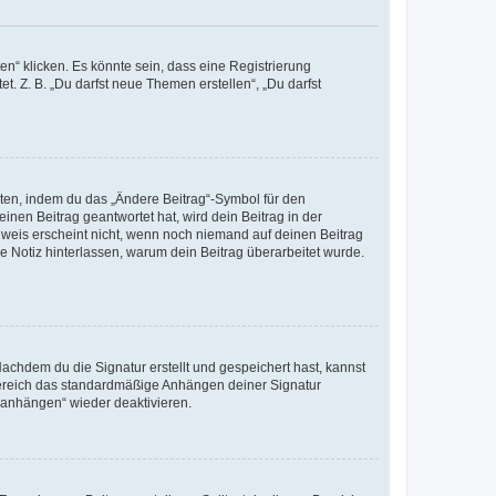
n“ klicken. Es könnte sein, dass eine Registrierung
t. Z. B. „Du darfst neue Themen erstellen“, „Du darfst
iten, indem du das „Ändere Beitrag“-Symbol für den
inen Beitrag geantwortet hat, wird dein Beitrag in der
nweis erscheint nicht, wenn noch niemand auf deinen Beitrag
ne Notiz hinterlassen, warum dein Beitrag überarbeitet wurde.
chdem du die Signatur erstellt und gespeichert hast, kannst
Bereich das standardmäßige Anhängen deiner Signatur
r anhängen“ wieder deaktivieren.