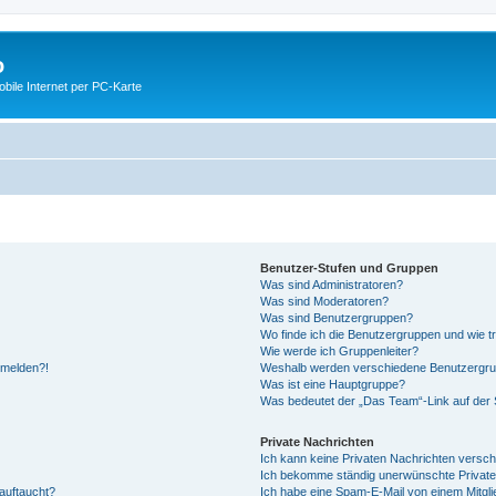
o
ile Internet per PC-Karte
Benutzer-Stufen und Gruppen
Was sind Administratoren?
Was sind Moderatoren?
Was sind Benutzergruppen?
Wo finde ich die Benutzergruppen und wie tr
Wie werde ich Gruppenleiter?
anmelden?!
Weshalb werden verschiedene Benutzergrupp
Was ist eine Hauptgruppe?
Was bedeutet der „Das Team“-Link auf der S
Private Nachrichten
Ich kann keine Privaten Nachrichten versch
Ich bekomme ständig unerwünschte Private
auftaucht?
Ich habe eine Spam-E-Mail von einem Mitgli