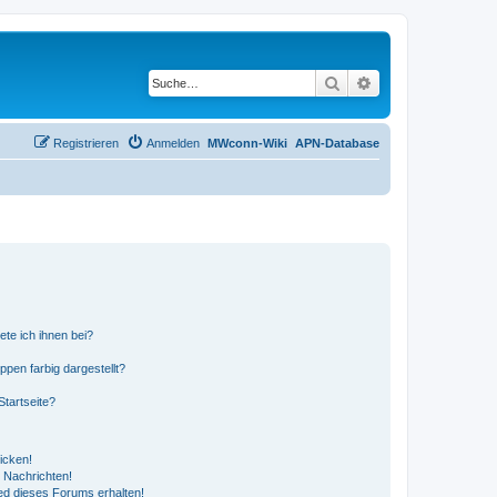
Suche
Erweiterte Suche
Registrieren
Anmelden
MWconn-Wiki
APN-Database
ete ich ihnen bei?
en farbig dargestellt?
tartseite?
icken!
 Nachrichten!
ed dieses Forums erhalten!