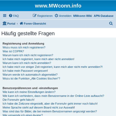
www.MWconn.info
FAQ
Registrieren
Anmelden
MWconn-Wiki
APN-Database
S
Portal
Foren-Übersicht
u
Häufig gestellte Fragen
c
h
Registrierung und Anmeldung
Wozu muss ich mich registrieren?
e
Was ist COPPA?
Warum kann ich mich nicht registrieren?
Ich habe mich registriert, kann mich aber nicht anmelden!
Warum kann ich mich nicht anmelden?
Ich habe mich vor einiger Zeit registriert, kann mich aber nicht mehr anmelden?!
Ich habe mein Passwort vergessen!
Warum werde ich automatisch abgemeldet?
Wozu ist die Funktion „Alle Cookies löschen“?
Benutzerpräferenzen und -einstellungen
Wie kann ich meine Einstellungen ändern?
Wie kann ich verhindern, dass mein Benutzername in der Online-Liste auftaucht?
Die Forenuhr geht falsch!
Ich habe die Zeitzone eingestellt, aber die Forenuhr geht immer noch falsch!
Meine Sprache steht auf diesem Board nicht zur Auswahl!
Was sind das für Bilder, die bei meinem Benutzernamen angezeigt werden?
Wie verwende ich einen Avatar?