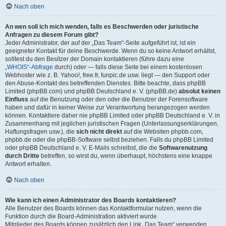
Nach oben
An wen soll ich mich wenden, falls es Beschwerden oder juristische
Anfragen zu diesem Forum gibt?
Jeder Administrator, der auf der „Das Team“-Seite aufgeführt ist, ist ein
geeigneter Kontakt für deine Beschwerde. Wenn du so keine Antwort erhältst,
solltest du den Besitzer der Domain kontaktieren (führe dazu eine
„WHOIS“-Abfrage
durch) oder — falls diese Seite bei einem kostenlosen
Webhoster wie z. B. Yahoo!, free.fr, funpic.de usw. liegt — den Support oder
den Abuse-Kontakt des betreffenden Dienstes. Bitte beachte, dass phpBB
Limited (phpBB.com) und phpBB Deutschland e. V. (phpBB.de)
absolut keinen
Einfluss
auf die Benutzung oder den oder die Benutzer der Forensoftware
haben und dafür in keiner Weise zur Verantwortung herangezogen werden
können. Kontaktiere daher nie phpBB Limited oder phpBB Deutschland e. V. in
Zusammenhang mit jeglichen juristischen Fragen (Unterlassungserklärungen,
Haftungsfragen usw.), die
sich nicht direkt
auf die Websiten phpbb.com,
phpbb.de oder die phpBB-Software selbst beziehen. Falls du phpBB Limited
oder phpBB Deutschland e. V. E-Mails schreibst, die die
Softwarenutzung
durch Dritte
betreffen, so wirst du, wenn überhaupt, höchstens eine knappe
Antwort erhalten.
Nach oben
Wie kann ich einen Administrator des Boards kontaktieren?
Alle Benutzer des Boards können das Kontaktformular nutzen, wenn die
Funktion durch die Board-Administration aktiviert wurde.
Mitglieder des Boards können zusätzlich den Link „Das Team“ verwenden.