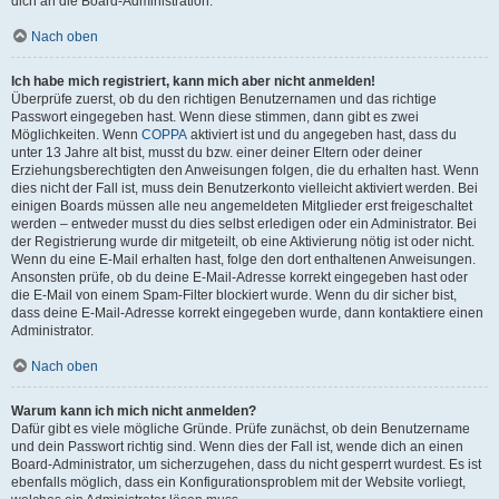
dich an die Board-Administration.
Nach oben
Ich habe mich registriert, kann mich aber nicht anmelden!
Überprüfe zuerst, ob du den richtigen Benutzernamen und das richtige
Passwort eingegeben hast. Wenn diese stimmen, dann gibt es zwei
Möglichkeiten. Wenn
COPPA
aktiviert ist und du angegeben hast, dass du
unter 13 Jahre alt bist, musst du bzw. einer deiner Eltern oder deiner
Erziehungsberechtigten den Anweisungen folgen, die du erhalten hast. Wenn
dies nicht der Fall ist, muss dein Benutzerkonto vielleicht aktiviert werden. Bei
einigen Boards müssen alle neu angemeldeten Mitglieder erst freigeschaltet
werden – entweder musst du dies selbst erledigen oder ein Administrator. Bei
der Registrierung wurde dir mitgeteilt, ob eine Aktivierung nötig ist oder nicht.
Wenn du eine E-Mail erhalten hast, folge den dort enthaltenen Anweisungen.
Ansonsten prüfe, ob du deine E-Mail-Adresse korrekt eingegeben hast oder
die E-Mail von einem Spam-Filter blockiert wurde. Wenn du dir sicher bist,
dass deine E-Mail-Adresse korrekt eingegeben wurde, dann kontaktiere einen
Administrator.
Nach oben
Warum kann ich mich nicht anmelden?
Dafür gibt es viele mögliche Gründe. Prüfe zunächst, ob dein Benutzername
und dein Passwort richtig sind. Wenn dies der Fall ist, wende dich an einen
Board-Administrator, um sicherzugehen, dass du nicht gesperrt wurdest. Es ist
ebenfalls möglich, dass ein Konfigurationsproblem mit der Website vorliegt,