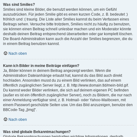
Was sind Smilies?
Smilies sind kleine Bilder, die benutzt werden können, um ein Gefühl
auszudrücken. Für jeden Smilie gibt es einen kurzen Code, z. B. bedeutet :)
fröhlich und :( traurig. Die Liste aller Smilies kannst du beim Verfassen eines
Beitrags sehen. Versuche bitte trotzdem, Smilies nicht zu häufig zu benutzen,
sie können einen Beitrag schnell unlesbar machen und ein Moderator könnte
deshalb deinen Beitrag entsprechend überarbeiten oder gar komplett löschen.
Die Board-Administration kann auch die Anzahl der Smilies begrenzen, die du
in einem Beitrag benutzen kannst.
Nach oben
Kann ich Bilder in meine Beiträge einfügen?
Ja, Bilder können in deinem Beitrag angezeigt werden. Wenn die
Administration Dateianhänge erlaubt hat, kannst du das Bild auch direkt
hochladen. Ansonsten musst du zu einem Bild verlinken, das auf einem
öffentlich zugänglichen Server liegt, z. B. http://www.domain.tld/mein-bild.gif.
Du kannst weder Bilder verlinken, die sich auf deinem eigenen PC befinden
(außer es ist ein öffentlich zugänglicher Server), noch zu Bildern, die nur nach
einer Anmeldung verfügbar sind, z. B. Hotmail- oder Yahoo-Mailboxen, mit
einem Passwort geschützte Seiten usw. Um das Bild anzuzeigen, benutze den
BBCode-Tag „[img]“.
Nach oben
Was sind globale Bekanntmachungen?
Globale Bekanntmachungen beinhalten wichtige Informationen, deshalb