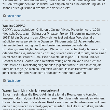
Avatarbilder, Private Nachrichten, E-Mail-Versand an andere Mitglieder, Beitritt
zu Benutzergruppen und so weiter. Wir empfehlen dir eine Anmeldung, da sie
schnell erledigt ist und dir zahlreiche Vorteile bietet.
Nach oben
Was ist COPPA?
COPPA, ausgeschrieben Children’s Online Privacy Protection Act of 1998
(deutsch: Gesetz zum Schutz der Privatsphäre von Kindern im Internet von
1998) ist ein Gesetz in den USA, welches festlegt, dass Websites, die
möglicherweise persönliche Daten von Kindern unter 13 Jahren erheben,
hierzu die Zustimmung der Eltern beziehungsweise des oder der
Erziehungsberechtigten benötigen. Wenn du dir unsicher bist, ob dies auf dich
oder die Website, auf der du dich zu registrieren versuchst, zutrifft, ziehe einen
rechtlichen Beistand zu Rate. Bitte beachte, dass phpBB Limited und der
Besitzer dieses Boards keine Rechtsberatung anbieten kann und nicht die
Anlaufstelle für Rechtsangelegenheiten jeglicher Art ist; außer solchen, die
unter der Frage „An wen soll ich mich wenden, falls es Beschwerden oder
juristische Anfragen zu diesem Forum gibt?“ behandelt werden.
Nach oben
Warum kann ich mich nicht registrieren?
Es kann sein, dass die Board-Administration die Registrierung komplett
ausgeschaltet hat, damit sich keine neuen Benutzer mehr anmelden können.
Es könnte auch sein, dass deine IP-Adresse oder der Benutzername, mit dem
du dich registrieren möchtest, gesperrt wurden. Um Hilfe zu erhalten, wende