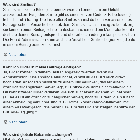
Was sind Smilies?
Smilies sind kleine Bilder, die benutzt werden können, um ein Gefühl
auszudrücken. Für jeden Smilie gibt es einen kurzen Code, z. B. bedeutet :)
fröhlich und :( traurig. Die Liste aller Smilies kannst du beim Verfassen eines
Beitrags sehen. Versuche bitte trotzdem, Smilies nicht zu häufig zu benutzen,
sie können einen Beitrag schnell unlesbar machen und ein Moderator könnte
deshalb deinen Beitrag entsprechend überarbeiten oder gar komplett löschen.
Die Board-Administration kann auch die Anzahl der Smilies begrenzen, die du
in einem Beitrag benutzen kannst.
Nach oben
Kann ich Bilder in meine Beiträge einfügen?
Ja, Bilder können in deinem Beitrag angezeigt werden. Wenn die
Administration Dateianhänge erlaubt hat, kannst du das Bild auch direkt
hochladen. Ansonsten musst du zu einem Bild verlinken, das auf einem
öffentlich zugänglichen Server liegt, z. B. http://www.domain.tld/mein-bild.gif.
Du kannst weder Bilder verlinken, die sich auf deinem eigenen PC befinden
(außer es ist ein öffentlich zugänglicher Server), noch zu Bildern, die nur nach
einer Anmeldung verfügbar sind, z. B. Hotmail- oder Yahoo-Mailboxen, mit
einem Passwort geschützte Seiten usw. Um das Bild anzuzeigen, benutze den
BBCode-Tag „[img]“.
Nach oben
Was sind globale Bekanntmachungen?
Globale Bekanntmachungen beinhalten wichtige Informationen, deshalb