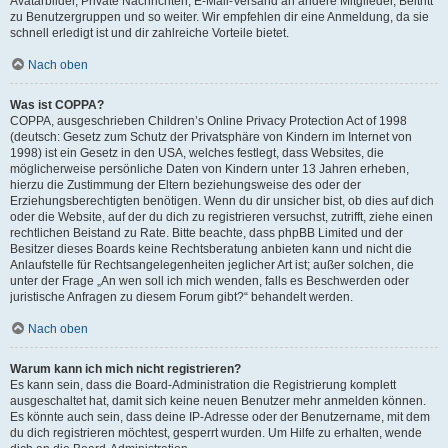
Avatarbilder, Private Nachrichten, E-Mail-Versand an andere Mitglieder, Beitritt
zu Benutzergruppen und so weiter. Wir empfehlen dir eine Anmeldung, da sie
schnell erledigt ist und dir zahlreiche Vorteile bietet.
Nach oben
Was ist COPPA?
COPPA, ausgeschrieben Children’s Online Privacy Protection Act of 1998
(deutsch: Gesetz zum Schutz der Privatsphäre von Kindern im Internet von
1998) ist ein Gesetz in den USA, welches festlegt, dass Websites, die
möglicherweise persönliche Daten von Kindern unter 13 Jahren erheben,
hierzu die Zustimmung der Eltern beziehungsweise des oder der
Erziehungsberechtigten benötigen. Wenn du dir unsicher bist, ob dies auf dich
oder die Website, auf der du dich zu registrieren versuchst, zutrifft, ziehe einen
rechtlichen Beistand zu Rate. Bitte beachte, dass phpBB Limited und der
Besitzer dieses Boards keine Rechtsberatung anbieten kann und nicht die
Anlaufstelle für Rechtsangelegenheiten jeglicher Art ist; außer solchen, die
unter der Frage „An wen soll ich mich wenden, falls es Beschwerden oder
juristische Anfragen zu diesem Forum gibt?“ behandelt werden.
Nach oben
Warum kann ich mich nicht registrieren?
Es kann sein, dass die Board-Administration die Registrierung komplett
ausgeschaltet hat, damit sich keine neuen Benutzer mehr anmelden können.
Es könnte auch sein, dass deine IP-Adresse oder der Benutzername, mit dem
du dich registrieren möchtest, gesperrt wurden. Um Hilfe zu erhalten, wende