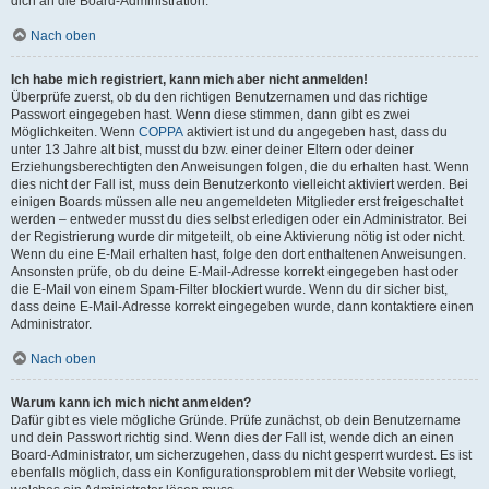
dich an die Board-Administration.
Nach oben
Ich habe mich registriert, kann mich aber nicht anmelden!
Überprüfe zuerst, ob du den richtigen Benutzernamen und das richtige
Passwort eingegeben hast. Wenn diese stimmen, dann gibt es zwei
Möglichkeiten. Wenn
COPPA
aktiviert ist und du angegeben hast, dass du
unter 13 Jahre alt bist, musst du bzw. einer deiner Eltern oder deiner
Erziehungsberechtigten den Anweisungen folgen, die du erhalten hast. Wenn
dies nicht der Fall ist, muss dein Benutzerkonto vielleicht aktiviert werden. Bei
einigen Boards müssen alle neu angemeldeten Mitglieder erst freigeschaltet
werden – entweder musst du dies selbst erledigen oder ein Administrator. Bei
der Registrierung wurde dir mitgeteilt, ob eine Aktivierung nötig ist oder nicht.
Wenn du eine E-Mail erhalten hast, folge den dort enthaltenen Anweisungen.
Ansonsten prüfe, ob du deine E-Mail-Adresse korrekt eingegeben hast oder
die E-Mail von einem Spam-Filter blockiert wurde. Wenn du dir sicher bist,
dass deine E-Mail-Adresse korrekt eingegeben wurde, dann kontaktiere einen
Administrator.
Nach oben
Warum kann ich mich nicht anmelden?
Dafür gibt es viele mögliche Gründe. Prüfe zunächst, ob dein Benutzername
und dein Passwort richtig sind. Wenn dies der Fall ist, wende dich an einen
Board-Administrator, um sicherzugehen, dass du nicht gesperrt wurdest. Es ist
ebenfalls möglich, dass ein Konfigurationsproblem mit der Website vorliegt,