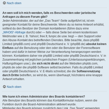
Nach oben
An wen soll ich mich wenden, falls es Beschwerden oder juristische
Anfragen zu diesem Forum gibt?
Jeder Administrator, der auf der „Das Team“-Seite aufgeführt ist, ist ein
geeigneter Kontakt für deine Beschwerde. Wenn du so keine Antwort erhältst,
solltest du den Besitzer der Domain kontaktieren (führe dazu eine
„WHOIS“-Abfrage
durch) oder — falls diese Seite bei einem kostenlosen
Webhoster wie z. B. Yahoo!, free.fr, funpic.de usw. liegt — den Support oder
den Abuse-Kontakt des betreffenden Dienstes. Bitte beachte, dass phpBB
Limited (phpBB.com) und phpBB Deutschland e. V. (phpBB.de)
absolut keinen
Einfluss
auf die Benutzung oder den oder die Benutzer der Forensoftware
haben und dafür in keiner Weise zur Verantwortung herangezogen werden
können. Kontaktiere daher nie phpBB Limited oder phpBB Deutschland e. V. in
Zusammenhang mit jeglichen juristischen Fragen (Unterlassungserklärungen,
Haftungsfragen usw.), die
sich nicht direkt
auf die Websiten phpbb.com,
phpbb.de oder die phpBB-Software selbst beziehen. Falls du phpBB Limited
oder phpBB Deutschland e. V. E-Mails schreibst, die die
Softwarenutzung
durch Dritte
betreffen, so wirst du, wenn überhaupt, höchstens eine knappe
Antwort erhalten.
Nach oben
Wie kann ich einen Administrator des Boards kontaktieren?
Alle Benutzer des Boards können das Kontaktformular nutzen, wenn die
Funktion durch die Board-Administration aktiviert wurde.
Mitglieder des Boards können zusätzlich den Link „Das Team“ verwenden.