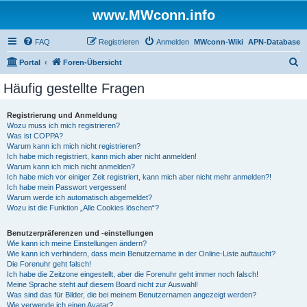
www.MWconn.info
FAQ
Registrieren
Anmelden
MWconn-Wiki
APN-Database
S
Portal
Foren-Übersicht
u
Häufig gestellte Fragen
c
h
Registrierung und Anmeldung
Wozu muss ich mich registrieren?
e
Was ist COPPA?
Warum kann ich mich nicht registrieren?
Ich habe mich registriert, kann mich aber nicht anmelden!
Warum kann ich mich nicht anmelden?
Ich habe mich vor einiger Zeit registriert, kann mich aber nicht mehr anmelden?!
Ich habe mein Passwort vergessen!
Warum werde ich automatisch abgemeldet?
Wozu ist die Funktion „Alle Cookies löschen“?
Benutzerpräferenzen und -einstellungen
Wie kann ich meine Einstellungen ändern?
Wie kann ich verhindern, dass mein Benutzername in der Online-Liste auftaucht?
Die Forenuhr geht falsch!
Ich habe die Zeitzone eingestellt, aber die Forenuhr geht immer noch falsch!
Meine Sprache steht auf diesem Board nicht zur Auswahl!
Was sind das für Bilder, die bei meinem Benutzernamen angezeigt werden?
Wie verwende ich einen Avatar?