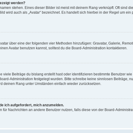
gezeigt werden?
amen stehen. Eines dieser Bilder ist meist mit deinem Rang verknüpft: Oft sind di
ld wird auch als „Avatar“ bezeichnet. Es handelt sich hierbei in der Regel um ein
 Avatar über eine der folgenden vier Methoden hinzufügen: Gravatar, Galerie, Rem
en Avatar benutzen kannst, solltest du die Board-Administration kontaktieren.
viele Beiträge du bislang erstellt hast oder identifizieren bestimmte Benutzer w
 Board-Administration festgelegt wurden. Bitte schreibe keine sinnlosen Beiträge
wird deinen Rang unter Umständen einfach wieder zurücksetzen.
rde ich aufgefordert, mich anzumelden.
ion für Nachrichten an andere Benutzer nutzen, falls diese von der Board-Administ