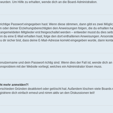
 wurden. Um Hilfe zu erhalten, wende dich an die Board-Administration.
 richtige Passwort eingegeben hast. Wenn diese stimmen, dann gibt es zwei Mögl
tern oder deiner Erziehungsberechtigten den Anweisungen folgen, die du erhalten ha
u angemeldeten Mitglieder erst freigeschaltet werden – entweder musst du dies selbs
. Wenn du eine E-Mail erhalten hast, folge den dort enthaltenen Anweisungen. Ansons
 dir sicher bist, dass deine E-Mail-Adresse korrekt eingegeben wurde, dann kontak
Benutzername und dein Passwort richtig sind. Wenn dies der Fall ist, wende dich a
ionsproblem mit der Website vorliegt, welches ein Administrator lösen muss.
icht mehr anmelden?!
erschieden Gründen deaktiviert oder gelöscht hat. Außerdem löschen viele Boards r
triere dich einfach erneut und nimm aktiv an den Diskussionen teil!