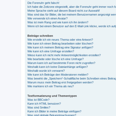
Die Forenuhr geht falsch!
Ich habe die Zeitzone eingestellt, aber die Forenuhr geht immer noch f
Meine Sprache steht auf diesem Board nicht zur Auswahl!
Was sind das für Bilder, die bei meinem Benutzernamen angezeigt we
Wie verwende ich einen Avatar?
Was ist mein Rang und wie kann ich ihn ändern?
Wenn ich bei einem Benutzer auf den E-Mail-Link klicke, werde ich au
Beiträge schreiben
Wie erstelle ich ein neues Thema oder eine Antwort?
Wie kann ich einen Beitrag bearbeiten oder löschen?
Wie kann ich meinem Beitrag eine Signatur anfügen?
Wie kann ich eine Umfrage erstellen?
Wieso kann ich nicht mehr Antwortmöglichkeiten erstellen?
Wie bearbeite oder lösche ich eine Umfrage?
Warum kann ich auf bestimmte Foren nicht zugreifen?
Weshalb kann ich keine Dateianhänge anfügen?
Weshalb wurde ich verwarnt?
Wie kann ich Beiträge den Moderatoren melden?
Was bewirkt die „Speichern“-Schaltfläche beim Schreiben eines Beitra
Warum muss mein Beitrag erst freigegeben werden?
Wie markiere ich ein Thema als neu?
Textformatierung und Thementypen
Was ist BBCode?
Kann ich HTML benutzen?
Was sind Smilies?
Kann ich Bilder in meine Beiträge einfügen?
Was sind globale Bekanntmachungen?