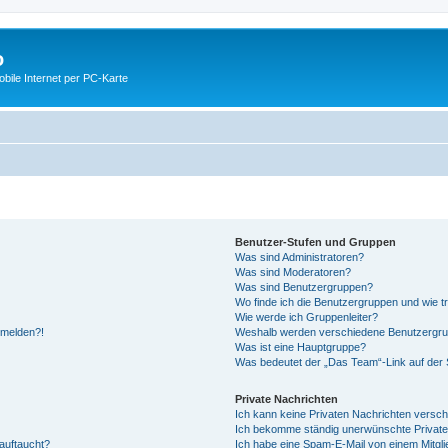
o
ile Internet per PC-Karte
Benutzer-Stufen und Gruppen
Was sind Administratoren?
Was sind Moderatoren?
Was sind Benutzergruppen?
Wo finde ich die Benutzergruppen und wie tr
Wie werde ich Gruppenleiter?
anmelden?!
Weshalb werden verschiedene Benutzergrupp
Was ist eine Hauptgruppe?
Was bedeutet der „Das Team“-Link auf der S
Private Nachrichten
Ich kann keine Privaten Nachrichten versch
Ich bekomme ständig unerwünschte Private
auftaucht?
Ich habe eine Spam-E-Mail von einem Mitgli