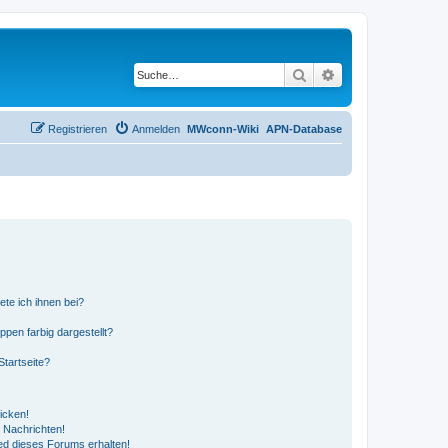
Suche
Erweiterte Suche
Registrieren
Anmelden
MWconn-Wiki
APN-Database
ete ich ihnen bei?
en farbig dargestellt?
tartseite?
icken!
 Nachrichten!
ed dieses Forums erhalten!