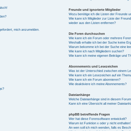
alsch!
Freunde und ignorierte Mitglieder
Wozu benötige ich die Listen der Freunde un
rden?
Wie kann ich Mitglieder zur Liste der Freund
wieder aus den Listen entfernen?
fgefordert, mich anzumelden.
Die Foren durchsuchen
Wie kann ich ein Forum oder mehrere For
Weshalb erhalte ich bei der Suche keine Er
Warum bekomme ich bei der Suche eine lee
Wie kann ich nach Mitgliedern suchen?
Wie kann ich meine eigenen Beiträge und T
Abonnements und Lesezeichen
Was ist der Unterschied zwischen einem L
Wie kann ich ein Lesezeichen auf ein Them
Wie kann ich ein Forum abonnieren?
Wie deaktiviere ich meine Abonnements?
gs?
Dateianhänge
Welche Dateianhänge sind in diesem Forum
Kann ich eine Übersicht all meiner Dateian
phpBB betreffende Fragen
Wer hat diese Forensoftware entwickelt?
Warum ist Funktion x oder y nicht enthalten
An wen soll ich mich wenden, falls es Besc