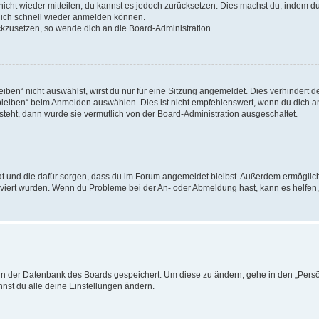
 nicht wieder mitteilen, du kannst es jedoch zurücksetzen. Dies machst du, indem 
 dich schnell wieder anmelden können.
ückzusetzen, so wende dich an die Board-Administration.
en“ nicht auswählst, wirst du nur für eine Sitzung angemeldet. Dies verhindert 
leiben“ beim Anmelden auswählen. Dies ist nicht empfehlenswert, wenn du dich an
 steht, dann wurde sie vermutlich von der Board-Administration ausgeschaltet.
 hat und die dafür sorgen, dass du im Forum angemeldet bleibst. Außerdem ermögli
tiviert wurden. Wenn du Probleme bei der An- oder Abmeldung hast, kann es helfen
n in der Datenbank des Boards gespeichert. Um diese zu ändern, gehe in den „Persö
nst du alle deine Einstellungen ändern.