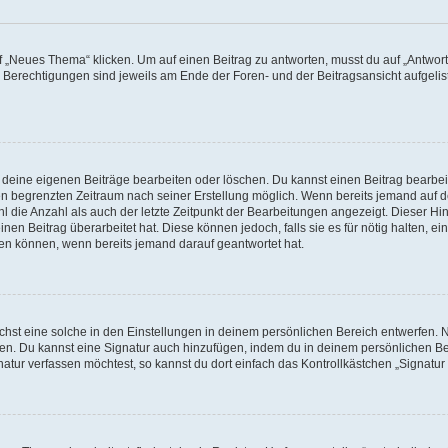
„Neues Thema“ klicken. Um auf einen Beitrag zu antworten, musst du auf „Antworte
e Berechtigungen sind jeweils am Ende der Foren- und der Beitragsansicht aufgeliste
r deine eigenen Beiträge bearbeiten oder löschen. Du kannst einen Beitrag bearbe
inen begrenzten Zeitraum nach seiner Erstellung möglich. Wenn bereits jemand auf de
 die Anzahl als auch der letzte Zeitpunkt der Bearbeitungen angezeigt. Dieser Hi
en Beitrag überarbeitet hat. Diese können jedoch, falls sie es für nötig halten, ei
hen können, wenn bereits jemand darauf geantwortet hat.
st eine solche in den Einstellungen in deinem persönlichen Bereich entwerfen. Na
eren. Du kannst eine Signatur auch hinzufügen, indem du in deinem persönlichen 
atur verfassen möchtest, so kannst du dort einfach das Kontrollkästchen „Signatu