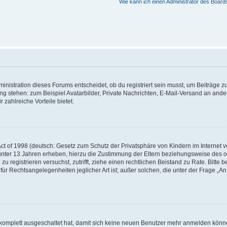
Wie kann ich einen Administrator des Board
istration dieses Forums entscheidet, ob du registriert sein musst, um Beiträge zu s
ung stehen: zum Beispiel Avatarbilder, Private Nachrichten, E-Mail-Versand an ander
 zahlreiche Vorteile bietet.
t of 1998 (deutsch: Gesetz zum Schutz der Privatsphäre von Kindern im Internet vo
unter 13 Jahren erheben, hierzu die Zustimmung der Eltern beziehungsweise des o
h zu registrieren versuchst, zutrifft, ziehe einen rechtlichen Beistand zu Rate. Bit
für Rechtsangelegenheiten jeglicher Art ist; außer solchen, die unter der Frage „
.
g komplett ausgeschaltet hat, damit sich keine neuen Benutzer mehr anmelden könn