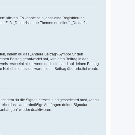
n“ klicken. Es könnte sein, dass eine Registrierung
t. Z. B. „Du darfst neue Themen erstellen“, „Du darfst
iten, indem du das „Ändere Beitrag“-Symbol für den
inen Beitrag geantwortet hat, wird dein Beitrag in der
nweis erscheint nicht, wenn noch niemand auf deinen Beitrag
ne Notiz hinterlassen, warum dein Beitrag überarbeitet wurde.
chdem du die Signatur erstellt und gespeichert hast, kannst
Bereich das standardmäßige Anhängen deiner Signatur
r anhängen“ wieder deaktivieren.