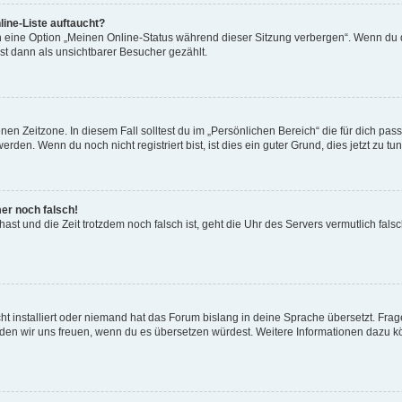
ine-Liste auftaucht?
n eine Option „Meinen Online-Status während dieser Sitzung verbergen“. Wenn du d
st dann als unsichtbarer Besucher gezählt.
en Zeitzone. In diesem Fall solltest du im „Persönlichen Bereich“ die für dich passe
den. Wenn du noch nicht registriert bist, ist dies ein guter Grund, dies jetzt zu tun
mer noch falsch!
t hast und die Zeit trotzdem noch falsch ist, geht die Uhr des Servers vermutlich fal
t installiert oder niemand hat das Forum bislang in deine Sprache übersetzt. Frag
, würden wir uns freuen, wenn du es übersetzen würdest. Weitere Informationen dazu