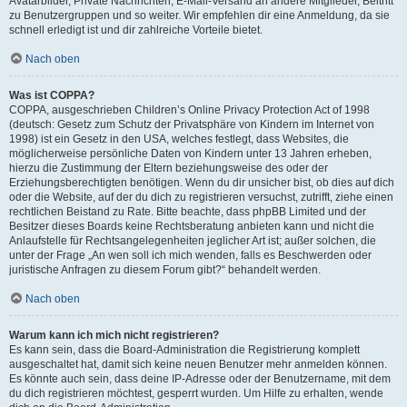
Avatarbilder, Private Nachrichten, E-Mail-Versand an andere Mitglieder, Beitritt
zu Benutzergruppen und so weiter. Wir empfehlen dir eine Anmeldung, da sie
schnell erledigt ist und dir zahlreiche Vorteile bietet.
Nach oben
Was ist COPPA?
COPPA, ausgeschrieben Children’s Online Privacy Protection Act of 1998
(deutsch: Gesetz zum Schutz der Privatsphäre von Kindern im Internet von
1998) ist ein Gesetz in den USA, welches festlegt, dass Websites, die
möglicherweise persönliche Daten von Kindern unter 13 Jahren erheben,
hierzu die Zustimmung der Eltern beziehungsweise des oder der
Erziehungsberechtigten benötigen. Wenn du dir unsicher bist, ob dies auf dich
oder die Website, auf der du dich zu registrieren versuchst, zutrifft, ziehe einen
rechtlichen Beistand zu Rate. Bitte beachte, dass phpBB Limited und der
Besitzer dieses Boards keine Rechtsberatung anbieten kann und nicht die
Anlaufstelle für Rechtsangelegenheiten jeglicher Art ist; außer solchen, die
unter der Frage „An wen soll ich mich wenden, falls es Beschwerden oder
juristische Anfragen zu diesem Forum gibt?“ behandelt werden.
Nach oben
Warum kann ich mich nicht registrieren?
Es kann sein, dass die Board-Administration die Registrierung komplett
ausgeschaltet hat, damit sich keine neuen Benutzer mehr anmelden können.
Es könnte auch sein, dass deine IP-Adresse oder der Benutzername, mit dem
du dich registrieren möchtest, gesperrt wurden. Um Hilfe zu erhalten, wende