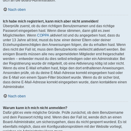
dich an die Board-Administration.
Nach oben
Ich habe mich registriert, kann mich aber nicht anmelden!
Überprüfe zuerst, ob du den richtigen Benutzernamen und das richtige
Passwort eingegeben hast. Wenn diese stimmen, dann gibt es zwei
Möglichkeiten. Wenn
COPPA
aktiviert ist und du angegeben hast, dass du
unter 13 Jahre alt bist, musst du bzw. einer deiner Eltern oder deiner
Erziehungsberechtigten den Anweisungen folgen, die du erhalten hast. Wenn
dies nicht der Fall ist, muss dein Benutzerkonto vielleicht aktiviert werden. Bei
einigen Boards müssen alle neu angemeldeten Mitglieder erst freigeschaltet
werden – entweder musst du dies selbst erledigen oder ein Administrator. Bei
der Registrierung wurde dir mitgeteilt, ob eine Aktivierung nötig ist oder nicht.
Wenn du eine E-Mail erhalten hast, folge den dort enthaltenen Anweisungen.
Ansonsten prüfe, ob du deine E-Mail-Adresse korrekt eingegeben hast oder
die E-Mail von einem Spam-Filter blockiert wurde. Wenn du dir sicher bist,
dass deine E-Mail-Adresse korrekt eingegeben wurde, dann kontaktiere einen
Administrator.
Nach oben
Warum kann ich mich nicht anmelden?
Dafür gibt es viele mögliche Gründe. Prüfe zunächst, ob dein Benutzername
und dein Passwort richtig sind. Wenn dies der Fall ist, wende dich an einen
Board-Administrator, um sicherzugehen, dass du nicht gesperrt wurdest. Es ist
ebenfalls möglich, dass ein Konfigurationsproblem mit der Website vorliegt,