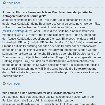
Nach oben
An wen soll ich mich wenden, falls es Beschwerden oder juristische
Anfragen zu diesem Forum gibt?
Jeder Administrator, der auf der „Das Team“-Seite aufgeführt ist, ist ein
geeigneter Kontakt für deine Beschwerde. Wenn du so keine Antwort erhältst,
solltest du den Besitzer der Domain kontaktieren (führe dazu eine
„WHOIS“-Abfrage
durch) oder — falls diese Seite bei einem kostenlosen
Webhoster wie z. B. Yahoo!, free.fr, funpic.de usw. liegt — den Support oder
den Abuse-Kontakt des betreffenden Dienstes. Bitte beachte, dass phpBB
Limited (phpBB.com) und phpBB Deutschland e. V. (phpBB.de)
absolut keinen
Einfluss
auf die Benutzung oder den oder die Benutzer der Forensoftware
haben und dafür in keiner Weise zur Verantwortung herangezogen werden
können. Kontaktiere daher nie phpBB Limited oder phpBB Deutschland e. V. in
Zusammenhang mit jeglichen juristischen Fragen (Unterlassungserklärungen,
Haftungsfragen usw.), die
sich nicht direkt
auf die Websiten phpbb.com,
phpbb.de oder die phpBB-Software selbst beziehen. Falls du phpBB Limited
oder phpBB Deutschland e. V. E-Mails schreibst, die die
Softwarenutzung
durch Dritte
betreffen, so wirst du, wenn überhaupt, höchstens eine knappe
Antwort erhalten.
Nach oben
Wie kann ich einen Administrator des Boards kontaktieren?
Alle Benutzer des Boards können das Kontaktformular nutzen, wenn die
Funktion durch die Board-Administration aktiviert wurde.
Mitglieder des Boards können zusätzlich den Link „Das Team“ verwenden.