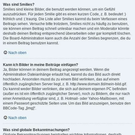
Was sind Smilies?
Smilies sind kleine Bilder, die benutzt werden können, um ein Gefühl
auszudrücken. Für jeden Smilie gibt es einen kurzen Code, z. B. bedeutet :)
fröhlich und :( traurig. Die Liste aller Smilies kannst du beim Verfassen eines
Beitrags sehen. Versuche bitte trotzdem, Smilies nicht zu häufig zu benutzen,
sie können einen Beitrag schnell unlesbar machen und ein Moderator könnte
deshalb deinen Beitrag entsprechend überarbeiten oder gar komplett löschen.
Die Board-Administration kann auch die Anzahl der Smilies begrenzen, die du
in einem Beitrag benutzen kannst.
Nach oben
Kann ich Bilder in meine Beiträge einfügen?
Ja, Bilder können in deinem Beitrag angezeigt werden. Wenn die
Administration Dateianhänge erlaubt hat, kannst du das Bild auch direkt
hochladen. Ansonsten musst du zu einem Bild verlinken, das auf einem
öffentlich zugänglichen Server liegt, z. B. http://www.domain.tld/mein-bild.gif.
Du kannst weder Bilder verlinken, die sich auf deinem eigenen PC befinden
(außer es ist ein öffentlich zugänglicher Server), noch zu Bildern, die nur nach
einer Anmeldung verfügbar sind, z. B. Hotmail- oder Yahoo-Mailboxen, mit
einem Passwort geschützte Seiten usw. Um das Bild anzuzeigen, benutze den
BBCode-Tag „[img]“.
Nach oben
Was sind globale Bekanntmachungen?
Globale Bekanntmachungen beinhalten wichtige Informationen, deshalb