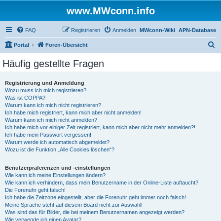
www.MWconn.info
FAQ
Registrieren
Anmelden
MWconn-Wiki
APN-Database
S
Portal
Foren-Übersicht
u
Häufig gestellte Fragen
c
h
Registrierung und Anmeldung
Wozu muss ich mich registrieren?
e
Was ist COPPA?
Warum kann ich mich nicht registrieren?
Ich habe mich registriert, kann mich aber nicht anmelden!
Warum kann ich mich nicht anmelden?
Ich habe mich vor einiger Zeit registriert, kann mich aber nicht mehr anmelden?!
Ich habe mein Passwort vergessen!
Warum werde ich automatisch abgemeldet?
Wozu ist die Funktion „Alle Cookies löschen“?
Benutzerpräferenzen und -einstellungen
Wie kann ich meine Einstellungen ändern?
Wie kann ich verhindern, dass mein Benutzername in der Online-Liste auftaucht?
Die Forenuhr geht falsch!
Ich habe die Zeitzone eingestellt, aber die Forenuhr geht immer noch falsch!
Meine Sprache steht auf diesem Board nicht zur Auswahl!
Was sind das für Bilder, die bei meinem Benutzernamen angezeigt werden?
Wie verwende ich einen Avatar?