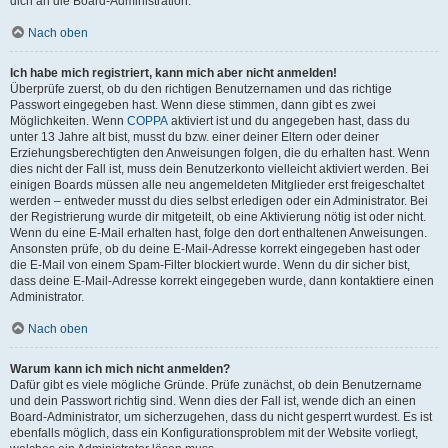
dich an die Board-Administration.
Nach oben
Ich habe mich registriert, kann mich aber nicht anmelden!
Überprüfe zuerst, ob du den richtigen Benutzernamen und das richtige
Passwort eingegeben hast. Wenn diese stimmen, dann gibt es zwei
Möglichkeiten. Wenn
COPPA
aktiviert ist und du angegeben hast, dass du
unter 13 Jahre alt bist, musst du bzw. einer deiner Eltern oder deiner
Erziehungsberechtigten den Anweisungen folgen, die du erhalten hast. Wenn
dies nicht der Fall ist, muss dein Benutzerkonto vielleicht aktiviert werden. Bei
einigen Boards müssen alle neu angemeldeten Mitglieder erst freigeschaltet
werden – entweder musst du dies selbst erledigen oder ein Administrator. Bei
der Registrierung wurde dir mitgeteilt, ob eine Aktivierung nötig ist oder nicht.
Wenn du eine E-Mail erhalten hast, folge den dort enthaltenen Anweisungen.
Ansonsten prüfe, ob du deine E-Mail-Adresse korrekt eingegeben hast oder
die E-Mail von einem Spam-Filter blockiert wurde. Wenn du dir sicher bist,
dass deine E-Mail-Adresse korrekt eingegeben wurde, dann kontaktiere einen
Administrator.
Nach oben
Warum kann ich mich nicht anmelden?
Dafür gibt es viele mögliche Gründe. Prüfe zunächst, ob dein Benutzername
und dein Passwort richtig sind. Wenn dies der Fall ist, wende dich an einen
Board-Administrator, um sicherzugehen, dass du nicht gesperrt wurdest. Es ist
ebenfalls möglich, dass ein Konfigurationsproblem mit der Website vorliegt,