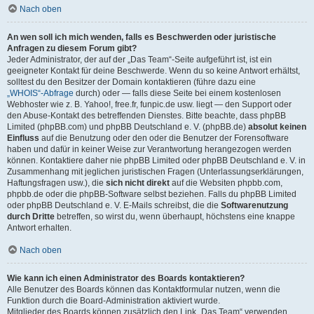
Nach oben
An wen soll ich mich wenden, falls es Beschwerden oder juristische
Anfragen zu diesem Forum gibt?
Jeder Administrator, der auf der „Das Team“-Seite aufgeführt ist, ist ein
geeigneter Kontakt für deine Beschwerde. Wenn du so keine Antwort erhältst,
solltest du den Besitzer der Domain kontaktieren (führe dazu eine
„WHOIS“-Abfrage
durch) oder — falls diese Seite bei einem kostenlosen
Webhoster wie z. B. Yahoo!, free.fr, funpic.de usw. liegt — den Support oder
den Abuse-Kontakt des betreffenden Dienstes. Bitte beachte, dass phpBB
Limited (phpBB.com) und phpBB Deutschland e. V. (phpBB.de)
absolut keinen
Einfluss
auf die Benutzung oder den oder die Benutzer der Forensoftware
haben und dafür in keiner Weise zur Verantwortung herangezogen werden
können. Kontaktiere daher nie phpBB Limited oder phpBB Deutschland e. V. in
Zusammenhang mit jeglichen juristischen Fragen (Unterlassungserklärungen,
Haftungsfragen usw.), die
sich nicht direkt
auf die Websiten phpbb.com,
phpbb.de oder die phpBB-Software selbst beziehen. Falls du phpBB Limited
oder phpBB Deutschland e. V. E-Mails schreibst, die die
Softwarenutzung
durch Dritte
betreffen, so wirst du, wenn überhaupt, höchstens eine knappe
Antwort erhalten.
Nach oben
Wie kann ich einen Administrator des Boards kontaktieren?
Alle Benutzer des Boards können das Kontaktformular nutzen, wenn die
Funktion durch die Board-Administration aktiviert wurde.
Mitglieder des Boards können zusätzlich den Link „Das Team“ verwenden.