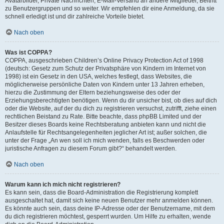
Avatarbilder, Private Nachrichten, E-Mail-Versand an andere Mitglieder, Beitritt
zu Benutzergruppen und so weiter. Wir empfehlen dir eine Anmeldung, da sie
schnell erledigt ist und dir zahlreiche Vorteile bietet.
Nach oben
Was ist COPPA?
COPPA, ausgeschrieben Children’s Online Privacy Protection Act of 1998
(deutsch: Gesetz zum Schutz der Privatsphäre von Kindern im Internet von
1998) ist ein Gesetz in den USA, welches festlegt, dass Websites, die
möglicherweise persönliche Daten von Kindern unter 13 Jahren erheben,
hierzu die Zustimmung der Eltern beziehungsweise des oder der
Erziehungsberechtigten benötigen. Wenn du dir unsicher bist, ob dies auf dich
oder die Website, auf der du dich zu registrieren versuchst, zutrifft, ziehe einen
rechtlichen Beistand zu Rate. Bitte beachte, dass phpBB Limited und der
Besitzer dieses Boards keine Rechtsberatung anbieten kann und nicht die
Anlaufstelle für Rechtsangelegenheiten jeglicher Art ist; außer solchen, die
unter der Frage „An wen soll ich mich wenden, falls es Beschwerden oder
juristische Anfragen zu diesem Forum gibt?“ behandelt werden.
Nach oben
Warum kann ich mich nicht registrieren?
Es kann sein, dass die Board-Administration die Registrierung komplett
ausgeschaltet hat, damit sich keine neuen Benutzer mehr anmelden können.
Es könnte auch sein, dass deine IP-Adresse oder der Benutzername, mit dem
du dich registrieren möchtest, gesperrt wurden. Um Hilfe zu erhalten, wende