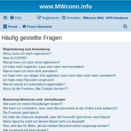
www.MWconn.info
FAQ
Registrieren
Anmelden
MWconn-Wiki
APN-Database
S
Portal
Foren-Übersicht
u
Häufig gestellte Fragen
c
h
Registrierung und Anmeldung
Wozu muss ich mich registrieren?
e
Was ist COPPA?
Warum kann ich mich nicht registrieren?
Ich habe mich registriert, kann mich aber nicht anmelden!
Warum kann ich mich nicht anmelden?
Ich habe mich vor einiger Zeit registriert, kann mich aber nicht mehr anmelden?!
Ich habe mein Passwort vergessen!
Warum werde ich automatisch abgemeldet?
Wozu ist die Funktion „Alle Cookies löschen“?
Benutzerpräferenzen und -einstellungen
Wie kann ich meine Einstellungen ändern?
Wie kann ich verhindern, dass mein Benutzername in der Online-Liste auftaucht?
Die Forenuhr geht falsch!
Ich habe die Zeitzone eingestellt, aber die Forenuhr geht immer noch falsch!
Meine Sprache steht auf diesem Board nicht zur Auswahl!
Was sind das für Bilder, die bei meinem Benutzernamen angezeigt werden?
Wie verwende ich einen Avatar?