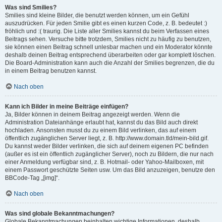
Was sind Smilies?
Smilies sind kleine Bilder, die benutzt werden können, um ein Gefühl
auszudrücken. Für jeden Smilie gibt es einen kurzen Code, z. B. bedeutet :)
fröhlich und :( traurig. Die Liste aller Smilies kannst du beim Verfassen eines
Beitrags sehen. Versuche bitte trotzdem, Smilies nicht zu häufig zu benutzen,
sie können einen Beitrag schnell unlesbar machen und ein Moderator könnte
deshalb deinen Beitrag entsprechend überarbeiten oder gar komplett löschen.
Die Board-Administration kann auch die Anzahl der Smilies begrenzen, die du
in einem Beitrag benutzen kannst.
Nach oben
Kann ich Bilder in meine Beiträge einfügen?
Ja, Bilder können in deinem Beitrag angezeigt werden. Wenn die
Administration Dateianhänge erlaubt hat, kannst du das Bild auch direkt
hochladen. Ansonsten musst du zu einem Bild verlinken, das auf einem
öffentlich zugänglichen Server liegt, z. B. http://www.domain.tld/mein-bild.gif.
Du kannst weder Bilder verlinken, die sich auf deinem eigenen PC befinden
(außer es ist ein öffentlich zugänglicher Server), noch zu Bildern, die nur nach
einer Anmeldung verfügbar sind, z. B. Hotmail- oder Yahoo-Mailboxen, mit
einem Passwort geschützte Seiten usw. Um das Bild anzuzeigen, benutze den
BBCode-Tag „[img]“.
Nach oben
Was sind globale Bekanntmachungen?
Globale Bekanntmachungen beinhalten wichtige Informationen, deshalb