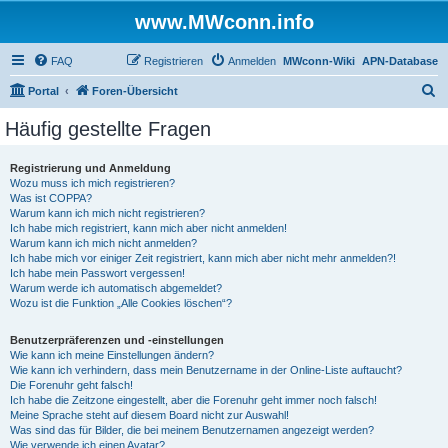
www.MWconn.info
FAQ
Registrieren
Anmelden
MWconn-Wiki
APN-Database
S
Portal
Foren-Übersicht
u
Häufig gestellte Fragen
c
h
Registrierung und Anmeldung
Wozu muss ich mich registrieren?
e
Was ist COPPA?
Warum kann ich mich nicht registrieren?
Ich habe mich registriert, kann mich aber nicht anmelden!
Warum kann ich mich nicht anmelden?
Ich habe mich vor einiger Zeit registriert, kann mich aber nicht mehr anmelden?!
Ich habe mein Passwort vergessen!
Warum werde ich automatisch abgemeldet?
Wozu ist die Funktion „Alle Cookies löschen“?
Benutzerpräferenzen und -einstellungen
Wie kann ich meine Einstellungen ändern?
Wie kann ich verhindern, dass mein Benutzername in der Online-Liste auftaucht?
Die Forenuhr geht falsch!
Ich habe die Zeitzone eingestellt, aber die Forenuhr geht immer noch falsch!
Meine Sprache steht auf diesem Board nicht zur Auswahl!
Was sind das für Bilder, die bei meinem Benutzernamen angezeigt werden?
Wie verwende ich einen Avatar?