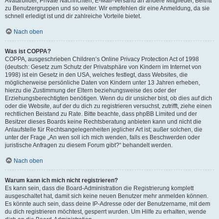
Avatarbilder, Private Nachrichten, E-Mail-Versand an andere Mitglieder, Beitritt
zu Benutzergruppen und so weiter. Wir empfehlen dir eine Anmeldung, da sie
schnell erledigt ist und dir zahlreiche Vorteile bietet.
Nach oben
Was ist COPPA?
COPPA, ausgeschrieben Children’s Online Privacy Protection Act of 1998
(deutsch: Gesetz zum Schutz der Privatsphäre von Kindern im Internet von
1998) ist ein Gesetz in den USA, welches festlegt, dass Websites, die
möglicherweise persönliche Daten von Kindern unter 13 Jahren erheben,
hierzu die Zustimmung der Eltern beziehungsweise des oder der
Erziehungsberechtigten benötigen. Wenn du dir unsicher bist, ob dies auf dich
oder die Website, auf der du dich zu registrieren versuchst, zutrifft, ziehe einen
rechtlichen Beistand zu Rate. Bitte beachte, dass phpBB Limited und der
Besitzer dieses Boards keine Rechtsberatung anbieten kann und nicht die
Anlaufstelle für Rechtsangelegenheiten jeglicher Art ist; außer solchen, die
unter der Frage „An wen soll ich mich wenden, falls es Beschwerden oder
juristische Anfragen zu diesem Forum gibt?“ behandelt werden.
Nach oben
Warum kann ich mich nicht registrieren?
Es kann sein, dass die Board-Administration die Registrierung komplett
ausgeschaltet hat, damit sich keine neuen Benutzer mehr anmelden können.
Es könnte auch sein, dass deine IP-Adresse oder der Benutzername, mit dem
du dich registrieren möchtest, gesperrt wurden. Um Hilfe zu erhalten, wende