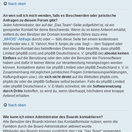
Nach oben
An wen soll ich mich wenden, falls es Beschwerden oder juristische
Anfragen zu diesem Forum gibt?
Jeder Administrator, der auf der „Das Team“-Seite aufgeführt ist, ist ein
geeigneter Kontakt für deine Beschwerde. Wenn du so keine Antwort erhältst,
solltest du den Besitzer der Domain kontaktieren (führe dazu eine
„WHOIS“-Abfrage
durch) oder — falls diese Seite bei einem kostenlosen
Webhoster wie z. B. Yahoo!, free.fr, funpic.de usw. liegt — den Support oder
den Abuse-Kontakt des betreffenden Dienstes. Bitte beachte, dass phpBB
Limited (phpBB.com) und phpBB Deutschland e. V. (phpBB.de)
absolut keinen
Einfluss
auf die Benutzung oder den oder die Benutzer der Forensoftware
haben und dafür in keiner Weise zur Verantwortung herangezogen werden
können. Kontaktiere daher nie phpBB Limited oder phpBB Deutschland e. V. in
Zusammenhang mit jeglichen juristischen Fragen (Unterlassungserklärungen,
Haftungsfragen usw.), die
sich nicht direkt
auf die Websiten phpbb.com,
phpbb.de oder die phpBB-Software selbst beziehen. Falls du phpBB Limited
oder phpBB Deutschland e. V. E-Mails schreibst, die die
Softwarenutzung
durch Dritte
betreffen, so wirst du, wenn überhaupt, höchstens eine knappe
Antwort erhalten.
Nach oben
Wie kann ich einen Administrator des Boards kontaktieren?
Alle Benutzer des Boards können das Kontaktformular nutzen, wenn die
Funktion durch die Board-Administration aktiviert wurde.
Mitglieder des Boards können zusätzlich den Link „Das Team“ verwenden.