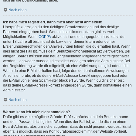
dich an die Board-Administration.
Nach oben
Ich habe mich registriert, kann mich aber nicht anmelden!
Überprüfe zuerst, ob du den richtigen Benutzernamen und das richtige
Passwort eingegeben hast. Wenn diese stimmen, dann gibt es zwei
Möglichkeiten. Wenn
COPPA
aktiviert ist und du angegeben hast, dass du
unter 13 Jahre alt bist, musst du bzw. einer deiner Eltern oder deiner
Erziehungsberechtigten den Anweisungen folgen, die du erhalten hast. Wenn
dies nicht der Fall ist, muss dein Benutzerkonto vielleicht aktiviert werden. Bei
einigen Boards müssen alle neu angemeldeten Mitglieder erst freigeschaltet
werden – entweder musst du dies selbst erledigen oder ein Administrator. Bei
der Registrierung wurde dir mitgeteilt, ob eine Aktivierung nötig ist oder nicht.
Wenn du eine E-Mail erhalten hast, folge den dort enthaltenen Anweisungen.
Ansonsten prüfe, ob du deine E-Mail-Adresse korrekt eingegeben hast oder
die E-Mail von einem Spam-Filter blockiert wurde. Wenn du dir sicher bist,
dass deine E-Mail-Adresse korrekt eingegeben wurde, dann kontaktiere einen
Administrator.
Nach oben
Warum kann ich mich nicht anmelden?
Dafür gibt es viele mögliche Gründe. Prüfe zunächst, ob dein Benutzername
und dein Passwort richtig sind. Wenn dies der Fall ist, wende dich an einen
Board-Administrator, um sicherzugehen, dass du nicht gesperrt wurdest. Es ist
ebenfalls möglich, dass ein Konfigurationsproblem mit der Website vorliegt,