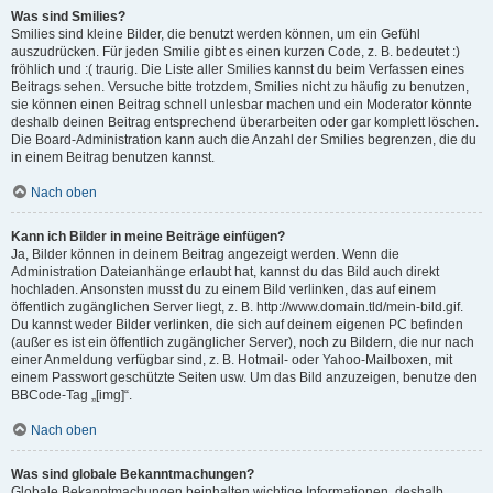
Was sind Smilies?
Smilies sind kleine Bilder, die benutzt werden können, um ein Gefühl
auszudrücken. Für jeden Smilie gibt es einen kurzen Code, z. B. bedeutet :)
fröhlich und :( traurig. Die Liste aller Smilies kannst du beim Verfassen eines
Beitrags sehen. Versuche bitte trotzdem, Smilies nicht zu häufig zu benutzen,
sie können einen Beitrag schnell unlesbar machen und ein Moderator könnte
deshalb deinen Beitrag entsprechend überarbeiten oder gar komplett löschen.
Die Board-Administration kann auch die Anzahl der Smilies begrenzen, die du
in einem Beitrag benutzen kannst.
Nach oben
Kann ich Bilder in meine Beiträge einfügen?
Ja, Bilder können in deinem Beitrag angezeigt werden. Wenn die
Administration Dateianhänge erlaubt hat, kannst du das Bild auch direkt
hochladen. Ansonsten musst du zu einem Bild verlinken, das auf einem
öffentlich zugänglichen Server liegt, z. B. http://www.domain.tld/mein-bild.gif.
Du kannst weder Bilder verlinken, die sich auf deinem eigenen PC befinden
(außer es ist ein öffentlich zugänglicher Server), noch zu Bildern, die nur nach
einer Anmeldung verfügbar sind, z. B. Hotmail- oder Yahoo-Mailboxen, mit
einem Passwort geschützte Seiten usw. Um das Bild anzuzeigen, benutze den
BBCode-Tag „[img]“.
Nach oben
Was sind globale Bekanntmachungen?
Globale Bekanntmachungen beinhalten wichtige Informationen, deshalb