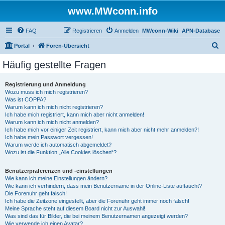
www.MWconn.info
FAQ
Registrieren
Anmelden
MWconn-Wiki
APN-Database
S
Portal
Foren-Übersicht
u
Häufig gestellte Fragen
c
h
Registrierung und Anmeldung
Wozu muss ich mich registrieren?
e
Was ist COPPA?
Warum kann ich mich nicht registrieren?
Ich habe mich registriert, kann mich aber nicht anmelden!
Warum kann ich mich nicht anmelden?
Ich habe mich vor einiger Zeit registriert, kann mich aber nicht mehr anmelden?!
Ich habe mein Passwort vergessen!
Warum werde ich automatisch abgemeldet?
Wozu ist die Funktion „Alle Cookies löschen“?
Benutzerpräferenzen und -einstellungen
Wie kann ich meine Einstellungen ändern?
Wie kann ich verhindern, dass mein Benutzername in der Online-Liste auftaucht?
Die Forenuhr geht falsch!
Ich habe die Zeitzone eingestellt, aber die Forenuhr geht immer noch falsch!
Meine Sprache steht auf diesem Board nicht zur Auswahl!
Was sind das für Bilder, die bei meinem Benutzernamen angezeigt werden?
Wie verwende ich einen Avatar?