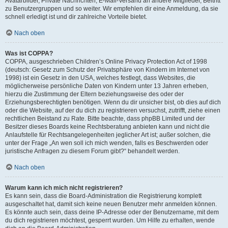
Avatarbilder, Private Nachrichten, E-Mail-Versand an andere Mitglieder, Beitritt
zu Benutzergruppen und so weiter. Wir empfehlen dir eine Anmeldung, da sie
schnell erledigt ist und dir zahlreiche Vorteile bietet.
Nach oben
Was ist COPPA?
COPPA, ausgeschrieben Children’s Online Privacy Protection Act of 1998
(deutsch: Gesetz zum Schutz der Privatsphäre von Kindern im Internet von
1998) ist ein Gesetz in den USA, welches festlegt, dass Websites, die
möglicherweise persönliche Daten von Kindern unter 13 Jahren erheben,
hierzu die Zustimmung der Eltern beziehungsweise des oder der
Erziehungsberechtigten benötigen. Wenn du dir unsicher bist, ob dies auf dich
oder die Website, auf der du dich zu registrieren versuchst, zutrifft, ziehe einen
rechtlichen Beistand zu Rate. Bitte beachte, dass phpBB Limited und der
Besitzer dieses Boards keine Rechtsberatung anbieten kann und nicht die
Anlaufstelle für Rechtsangelegenheiten jeglicher Art ist; außer solchen, die
unter der Frage „An wen soll ich mich wenden, falls es Beschwerden oder
juristische Anfragen zu diesem Forum gibt?“ behandelt werden.
Nach oben
Warum kann ich mich nicht registrieren?
Es kann sein, dass die Board-Administration die Registrierung komplett
ausgeschaltet hat, damit sich keine neuen Benutzer mehr anmelden können.
Es könnte auch sein, dass deine IP-Adresse oder der Benutzername, mit dem
du dich registrieren möchtest, gesperrt wurden. Um Hilfe zu erhalten, wende