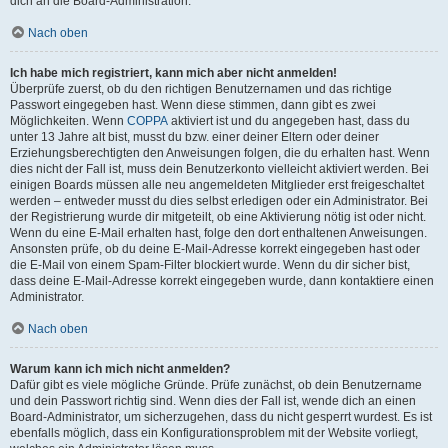
dich an die Board-Administration.
Nach oben
Ich habe mich registriert, kann mich aber nicht anmelden!
Überprüfe zuerst, ob du den richtigen Benutzernamen und das richtige
Passwort eingegeben hast. Wenn diese stimmen, dann gibt es zwei
Möglichkeiten. Wenn
COPPA
aktiviert ist und du angegeben hast, dass du
unter 13 Jahre alt bist, musst du bzw. einer deiner Eltern oder deiner
Erziehungsberechtigten den Anweisungen folgen, die du erhalten hast. Wenn
dies nicht der Fall ist, muss dein Benutzerkonto vielleicht aktiviert werden. Bei
einigen Boards müssen alle neu angemeldeten Mitglieder erst freigeschaltet
werden – entweder musst du dies selbst erledigen oder ein Administrator. Bei
der Registrierung wurde dir mitgeteilt, ob eine Aktivierung nötig ist oder nicht.
Wenn du eine E-Mail erhalten hast, folge den dort enthaltenen Anweisungen.
Ansonsten prüfe, ob du deine E-Mail-Adresse korrekt eingegeben hast oder
die E-Mail von einem Spam-Filter blockiert wurde. Wenn du dir sicher bist,
dass deine E-Mail-Adresse korrekt eingegeben wurde, dann kontaktiere einen
Administrator.
Nach oben
Warum kann ich mich nicht anmelden?
Dafür gibt es viele mögliche Gründe. Prüfe zunächst, ob dein Benutzername
und dein Passwort richtig sind. Wenn dies der Fall ist, wende dich an einen
Board-Administrator, um sicherzugehen, dass du nicht gesperrt wurdest. Es ist
ebenfalls möglich, dass ein Konfigurationsproblem mit der Website vorliegt,