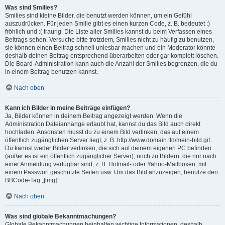
Was sind Smilies?
Smilies sind kleine Bilder, die benutzt werden können, um ein Gefühl
auszudrücken. Für jeden Smilie gibt es einen kurzen Code, z. B. bedeutet :)
fröhlich und :( traurig. Die Liste aller Smilies kannst du beim Verfassen eines
Beitrags sehen. Versuche bitte trotzdem, Smilies nicht zu häufig zu benutzen,
sie können einen Beitrag schnell unlesbar machen und ein Moderator könnte
deshalb deinen Beitrag entsprechend überarbeiten oder gar komplett löschen.
Die Board-Administration kann auch die Anzahl der Smilies begrenzen, die du
in einem Beitrag benutzen kannst.
Nach oben
Kann ich Bilder in meine Beiträge einfügen?
Ja, Bilder können in deinem Beitrag angezeigt werden. Wenn die
Administration Dateianhänge erlaubt hat, kannst du das Bild auch direkt
hochladen. Ansonsten musst du zu einem Bild verlinken, das auf einem
öffentlich zugänglichen Server liegt, z. B. http://www.domain.tld/mein-bild.gif.
Du kannst weder Bilder verlinken, die sich auf deinem eigenen PC befinden
(außer es ist ein öffentlich zugänglicher Server), noch zu Bildern, die nur nach
einer Anmeldung verfügbar sind, z. B. Hotmail- oder Yahoo-Mailboxen, mit
einem Passwort geschützte Seiten usw. Um das Bild anzuzeigen, benutze den
BBCode-Tag „[img]“.
Nach oben
Was sind globale Bekanntmachungen?
Globale Bekanntmachungen beinhalten wichtige Informationen, deshalb