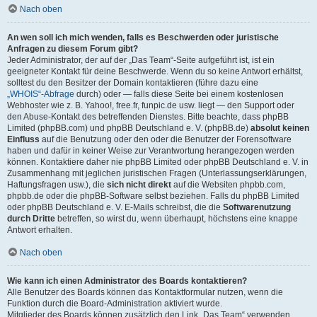
Nach oben
An wen soll ich mich wenden, falls es Beschwerden oder juristische
Anfragen zu diesem Forum gibt?
Jeder Administrator, der auf der „Das Team“-Seite aufgeführt ist, ist ein
geeigneter Kontakt für deine Beschwerde. Wenn du so keine Antwort erhältst,
solltest du den Besitzer der Domain kontaktieren (führe dazu eine
„WHOIS“-Abfrage
durch) oder — falls diese Seite bei einem kostenlosen
Webhoster wie z. B. Yahoo!, free.fr, funpic.de usw. liegt — den Support oder
den Abuse-Kontakt des betreffenden Dienstes. Bitte beachte, dass phpBB
Limited (phpBB.com) und phpBB Deutschland e. V. (phpBB.de)
absolut keinen
Einfluss
auf die Benutzung oder den oder die Benutzer der Forensoftware
haben und dafür in keiner Weise zur Verantwortung herangezogen werden
können. Kontaktiere daher nie phpBB Limited oder phpBB Deutschland e. V. in
Zusammenhang mit jeglichen juristischen Fragen (Unterlassungserklärungen,
Haftungsfragen usw.), die
sich nicht direkt
auf die Websiten phpbb.com,
phpbb.de oder die phpBB-Software selbst beziehen. Falls du phpBB Limited
oder phpBB Deutschland e. V. E-Mails schreibst, die die
Softwarenutzung
durch Dritte
betreffen, so wirst du, wenn überhaupt, höchstens eine knappe
Antwort erhalten.
Nach oben
Wie kann ich einen Administrator des Boards kontaktieren?
Alle Benutzer des Boards können das Kontaktformular nutzen, wenn die
Funktion durch die Board-Administration aktiviert wurde.
Mitglieder des Boards können zusätzlich den Link „Das Team“ verwenden.