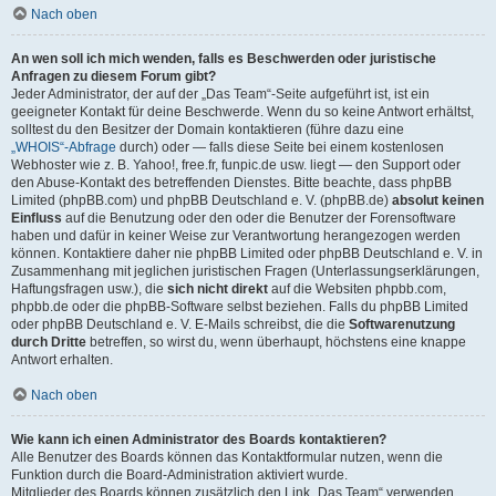
Nach oben
An wen soll ich mich wenden, falls es Beschwerden oder juristische
Anfragen zu diesem Forum gibt?
Jeder Administrator, der auf der „Das Team“-Seite aufgeführt ist, ist ein
geeigneter Kontakt für deine Beschwerde. Wenn du so keine Antwort erhältst,
solltest du den Besitzer der Domain kontaktieren (führe dazu eine
„WHOIS“-Abfrage
durch) oder — falls diese Seite bei einem kostenlosen
Webhoster wie z. B. Yahoo!, free.fr, funpic.de usw. liegt — den Support oder
den Abuse-Kontakt des betreffenden Dienstes. Bitte beachte, dass phpBB
Limited (phpBB.com) und phpBB Deutschland e. V. (phpBB.de)
absolut keinen
Einfluss
auf die Benutzung oder den oder die Benutzer der Forensoftware
haben und dafür in keiner Weise zur Verantwortung herangezogen werden
können. Kontaktiere daher nie phpBB Limited oder phpBB Deutschland e. V. in
Zusammenhang mit jeglichen juristischen Fragen (Unterlassungserklärungen,
Haftungsfragen usw.), die
sich nicht direkt
auf die Websiten phpbb.com,
phpbb.de oder die phpBB-Software selbst beziehen. Falls du phpBB Limited
oder phpBB Deutschland e. V. E-Mails schreibst, die die
Softwarenutzung
durch Dritte
betreffen, so wirst du, wenn überhaupt, höchstens eine knappe
Antwort erhalten.
Nach oben
Wie kann ich einen Administrator des Boards kontaktieren?
Alle Benutzer des Boards können das Kontaktformular nutzen, wenn die
Funktion durch die Board-Administration aktiviert wurde.
Mitglieder des Boards können zusätzlich den Link „Das Team“ verwenden.