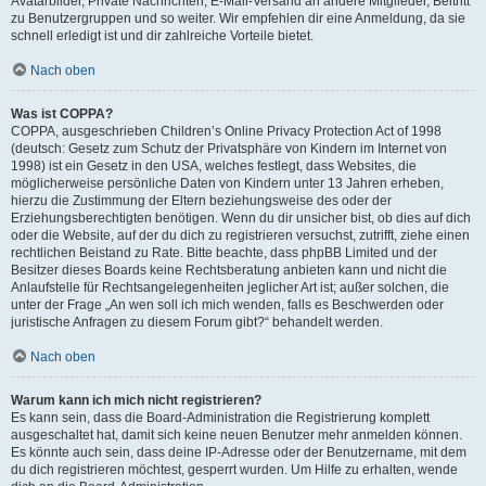
Avatarbilder, Private Nachrichten, E-Mail-Versand an andere Mitglieder, Beitritt
zu Benutzergruppen und so weiter. Wir empfehlen dir eine Anmeldung, da sie
schnell erledigt ist und dir zahlreiche Vorteile bietet.
Nach oben
Was ist COPPA?
COPPA, ausgeschrieben Children’s Online Privacy Protection Act of 1998
(deutsch: Gesetz zum Schutz der Privatsphäre von Kindern im Internet von
1998) ist ein Gesetz in den USA, welches festlegt, dass Websites, die
möglicherweise persönliche Daten von Kindern unter 13 Jahren erheben,
hierzu die Zustimmung der Eltern beziehungsweise des oder der
Erziehungsberechtigten benötigen. Wenn du dir unsicher bist, ob dies auf dich
oder die Website, auf der du dich zu registrieren versuchst, zutrifft, ziehe einen
rechtlichen Beistand zu Rate. Bitte beachte, dass phpBB Limited und der
Besitzer dieses Boards keine Rechtsberatung anbieten kann und nicht die
Anlaufstelle für Rechtsangelegenheiten jeglicher Art ist; außer solchen, die
unter der Frage „An wen soll ich mich wenden, falls es Beschwerden oder
juristische Anfragen zu diesem Forum gibt?“ behandelt werden.
Nach oben
Warum kann ich mich nicht registrieren?
Es kann sein, dass die Board-Administration die Registrierung komplett
ausgeschaltet hat, damit sich keine neuen Benutzer mehr anmelden können.
Es könnte auch sein, dass deine IP-Adresse oder der Benutzername, mit dem
du dich registrieren möchtest, gesperrt wurden. Um Hilfe zu erhalten, wende