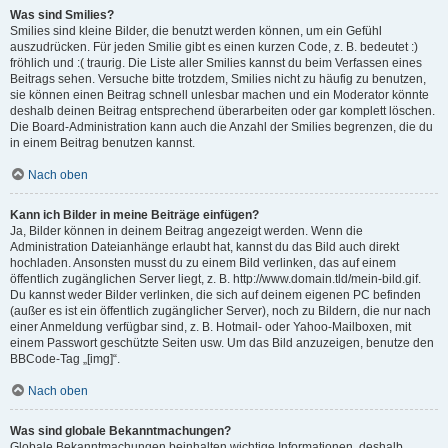
Was sind Smilies?
Smilies sind kleine Bilder, die benutzt werden können, um ein Gefühl
auszudrücken. Für jeden Smilie gibt es einen kurzen Code, z. B. bedeutet :)
fröhlich und :( traurig. Die Liste aller Smilies kannst du beim Verfassen eines
Beitrags sehen. Versuche bitte trotzdem, Smilies nicht zu häufig zu benutzen,
sie können einen Beitrag schnell unlesbar machen und ein Moderator könnte
deshalb deinen Beitrag entsprechend überarbeiten oder gar komplett löschen.
Die Board-Administration kann auch die Anzahl der Smilies begrenzen, die du
in einem Beitrag benutzen kannst.
Nach oben
Kann ich Bilder in meine Beiträge einfügen?
Ja, Bilder können in deinem Beitrag angezeigt werden. Wenn die
Administration Dateianhänge erlaubt hat, kannst du das Bild auch direkt
hochladen. Ansonsten musst du zu einem Bild verlinken, das auf einem
öffentlich zugänglichen Server liegt, z. B. http://www.domain.tld/mein-bild.gif.
Du kannst weder Bilder verlinken, die sich auf deinem eigenen PC befinden
(außer es ist ein öffentlich zugänglicher Server), noch zu Bildern, die nur nach
einer Anmeldung verfügbar sind, z. B. Hotmail- oder Yahoo-Mailboxen, mit
einem Passwort geschützte Seiten usw. Um das Bild anzuzeigen, benutze den
BBCode-Tag „[img]“.
Nach oben
Was sind globale Bekanntmachungen?
Globale Bekanntmachungen beinhalten wichtige Informationen, deshalb