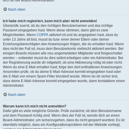
dich an die Board-Administration.
Nach oben
Ich habe mich registriert, kann mich aber nicht anmelden!
Überprüfe zuerst, ob du den richtigen Benutzernamen und das richtige
Passwort eingegeben hast. Wenn diese stimmen, dann gibt es zwei
Möglichkeiten. Wenn
COPPA
aktiviert ist und du angegeben hast, dass du
unter 13 Jahre alt bist, musst du bzw. einer deiner Eltern oder deiner
Erziehungsberechtigten den Anweisungen folgen, die du erhalten hast. Wenn
dies nicht der Fall ist, muss dein Benutzerkonto vielleicht aktiviert werden. Bei
einigen Boards müssen alle neu angemeldeten Mitglieder erst freigeschaltet
werden – entweder musst du dies selbst erledigen oder ein Administrator. Bei
der Registrierung wurde dir mitgeteilt, ob eine Aktivierung nötig ist oder nicht.
Wenn du eine E-Mail erhalten hast, folge den dort enthaltenen Anweisungen.
Ansonsten prüfe, ob du deine E-Mail-Adresse korrekt eingegeben hast oder
die E-Mail von einem Spam-Filter blockiert wurde. Wenn du dir sicher bist,
dass deine E-Mail-Adresse korrekt eingegeben wurde, dann kontaktiere einen
Administrator.
Nach oben
Warum kann ich mich nicht anmelden?
Dafür gibt es viele mögliche Gründe. Prüfe zunächst, ob dein Benutzername
und dein Passwort richtig sind. Wenn dies der Fall ist, wende dich an einen
Board-Administrator, um sicherzugehen, dass du nicht gesperrt wurdest. Es ist
ebenfalls möglich, dass ein Konfigurationsproblem mit der Website vorliegt,