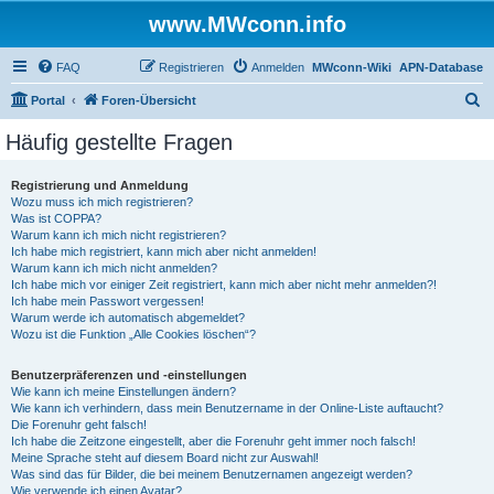
www.MWconn.info
FAQ
Registrieren
Anmelden
MWconn-Wiki
APN-Database
S
Portal
Foren-Übersicht
u
Häufig gestellte Fragen
c
h
Registrierung und Anmeldung
Wozu muss ich mich registrieren?
e
Was ist COPPA?
Warum kann ich mich nicht registrieren?
Ich habe mich registriert, kann mich aber nicht anmelden!
Warum kann ich mich nicht anmelden?
Ich habe mich vor einiger Zeit registriert, kann mich aber nicht mehr anmelden?!
Ich habe mein Passwort vergessen!
Warum werde ich automatisch abgemeldet?
Wozu ist die Funktion „Alle Cookies löschen“?
Benutzerpräferenzen und -einstellungen
Wie kann ich meine Einstellungen ändern?
Wie kann ich verhindern, dass mein Benutzername in der Online-Liste auftaucht?
Die Forenuhr geht falsch!
Ich habe die Zeitzone eingestellt, aber die Forenuhr geht immer noch falsch!
Meine Sprache steht auf diesem Board nicht zur Auswahl!
Was sind das für Bilder, die bei meinem Benutzernamen angezeigt werden?
Wie verwende ich einen Avatar?