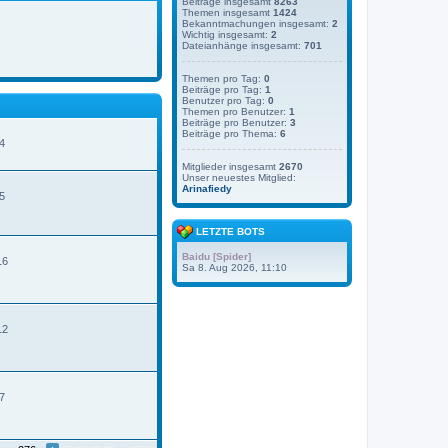
Beiträge insgesamt
8263
Themen insgesamt
1424
Bekanntmachungen insgesamt:
2
Wichtig insgesamt:
2
Dateianhänge insgesamt:
701
Themen pro Tag:
0
Beiträge pro Tag:
1
Benutzer pro Tag:
0
Themen pro Benutzer:
1
Beiträge pro Benutzer:
3
Beiträge pro Thema:
6
4
Mitglieder insgesamt
2670
Unser neuestes Mitglied:
N
Arinafiedy
e
5
u
e
s
LETZTE BOTS
t
e
Baidu [Spider]
16
r
Sa 8. Aug 2026, 11:10
B
e
t
r
12
a
g
7