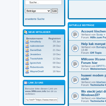
erweiterte Suche
AKTUELLE BEITRÄGE
Account löschen
NEUE MITGLIEDER
Verfasst von
Scoty
» 
Forum:
Hilfe zum F
Benutzername
Registriert
Arinafiedy
05 Jan
Help kak menyat 
naleosteown
28 Dez
Verfasst von
Bumajny
13:48
DanielDab
21 Dez
Forum:
Off Topic
Jessiebex
19 Dez
TravisAdele
12 Dez
MWconn IXconn 
Forum hier
Igorechek
09 Dez
Verfasst von
DPITTI
»
Roberttoods
08 Dez
Forum:
Weiterentwi
WayneOnelf
18 Nov
huawei modem po
nicht
Verfasst von
bbarbar
LINK ZU UNS
Forum:
Technische H
Benutze bitte diesen Link um
Wo steckt jetzt d
www.MWconn.info
bei dir zu
verlinken:
Windows10?
Verfasst von
bbarbar
Forum:
Technische H