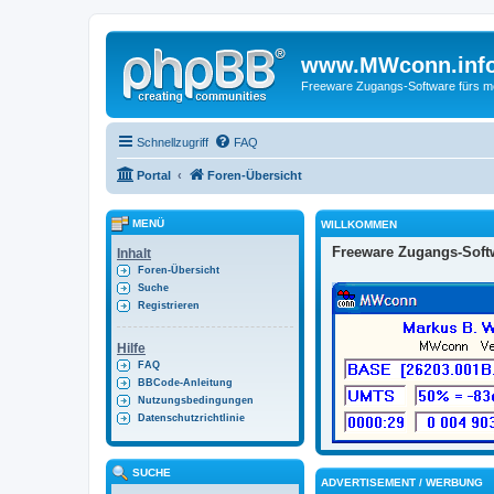
www.MWconn.inf
Freeware Zugangs-Software fürs mob
Schnellzugriff
FAQ
Portal
Foren-Übersicht
MENÜ
WILLKOMMEN
Freeware Zugangs-Softw
Inhalt
Foren-Übersicht
Suche
Registrieren
Hilfe
FAQ
BBCode-Anleitung
Nutzungsbedingungen
Datenschutzrichtlinie
SUCHE
ADVERTISEMENT / WERBUNG