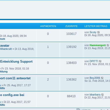
ANTWORTEN
ZUGRIFFE
LETZTER BEITRAG
N
von
Scoty
0
103617
e
Di 18. Aug 2020, 09:3
Di 18. Aug 2020, 09:34
u
orum
e
s
avatar
von
Hammergott
1
139192
t
Di 13. Aug 2019, 21:2
iMainkraft
» Di 13. Aug 2019,
e
r
B
e
N
Entwicklung Support
von
DPITTI
i
0
138403
e
Fr 23. Nov 2018, 01:
t
u
r
 Fr 23. Nov 2018, 01:16
e
a
cklung
s
g
i
t
N
rt com11 antwortet
von
Boy2006
e
2
136362
e
So 11. Feb 2018, 14:
r
u
B
a
» Fr 25. Aug 2017, 17:27
e
e
ilfe
s
i
t
t
N
ie config.exe bei
von
bbarbara
e
0
88410
r
e
Di 22. Aug 2017, 21:5
r
a
u
B
a
» Di 22. Aug 2017, 21:57
g
e
e
ilfe
s
i
t
t