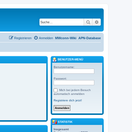
Suche
Erweiterte Suche
Registrieren
Anmelden
MWconn-Wiki
APN-Database
BENUTZER-MENÜ
Benutzername:
Passwort:
Mich bei jedem Besuch
automatisch anmelden
Registriere dich jetzt!
STATISTIK
Insgesamt