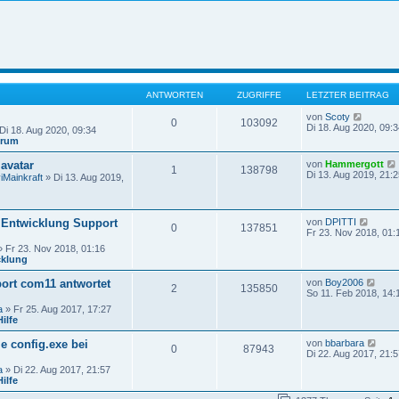
ANTWORTEN
ZUGRIFFE
LETZTER BEITRAG
N
von
Scoty
0
103092
e
Di 18. Aug 2020, 09:3
Di 18. Aug 2020, 09:34
u
orum
e
s
avatar
von
Hammergott
1
138798
t
Di 13. Aug 2019, 21:2
iMainkraft
» Di 13. Aug 2019,
e
r
B
e
N
Entwicklung Support
von
DPITTI
i
0
137851
e
Fr 23. Nov 2018, 01:
t
u
r
 Fr 23. Nov 2018, 01:16
e
a
cklung
s
g
i
t
N
rt com11 antwortet
von
Boy2006
e
2
135850
e
So 11. Feb 2018, 14:
r
u
B
a
» Fr 25. Aug 2017, 17:27
e
e
ilfe
s
i
t
t
N
ie config.exe bei
von
bbarbara
e
0
87943
r
e
Di 22. Aug 2017, 21:5
r
a
u
B
a
» Di 22. Aug 2017, 21:57
g
e
e
ilfe
s
i
t
t