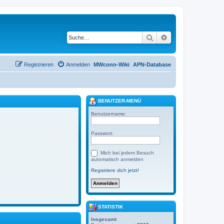
Suche
Erweiterte Suche
Registrieren
Anmelden
MWconn-Wiki
APN-Database
BENUTZER-MENÜ
Benutzername:
Passwort:
Mich bei jedem Besuch
automatisch anmelden
Registriere dich jetzt!
STATISTIK
Insgesamt