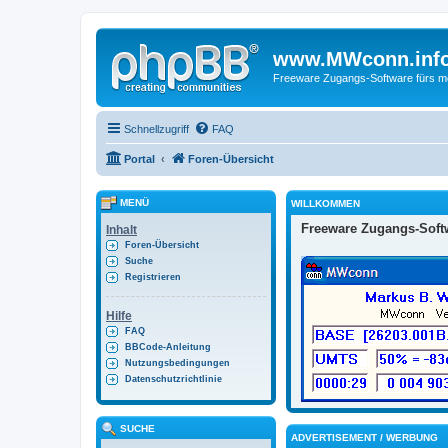
www.MWconn.inf
Freeware Zugangs-Software fürs mob
Schnellzugriff
FAQ
Portal
Foren-Übersicht
MENÜ
WILLKOMMEN
Freeware Zugangs-Softw
Inhalt
Foren-Übersicht
Suche
Registrieren
Hilfe
FAQ
BBCode-Anleitung
Nutzungsbedingungen
Datenschutzrichtlinie
SUCHE
ADVERTISEMENT / WERBUNG