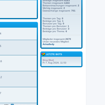
Beiträge insgesamt
8263
Themen insgesamt
1424
Bekanntmachungen insgesamt:
2
Wichtig insgesamt:
2
Dateianhänge insgesamt:
701
Themen pro Tag:
0
Beiträge pro Tag:
1
Benutzer pro Tag:
0
Themen pro Benutzer:
1
Beiträge pro Benutzer:
3
Beiträge pro Thema:
6
4
Mitglieder insgesamt
2670
Unser neuestes Mitglied:
N
Arinafiedy
e
5
u
e
s
LETZTE BOTS
t
e
Bing [Bot]
16
r
Fr 7. Aug 2026, 11:53
B
e
t
r
12
a
g
7