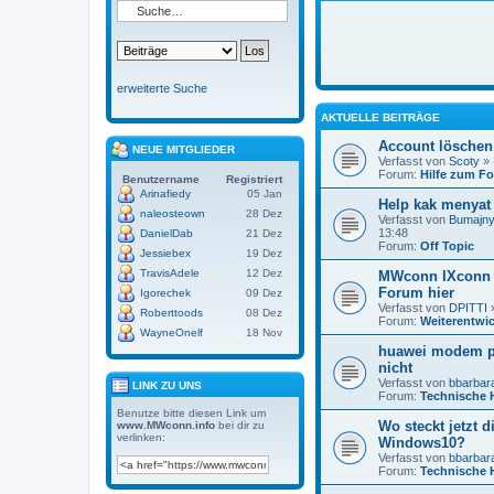
erweiterte Suche
AKTUELLE BEITRÄGE
Account löschen
NEUE MITGLIEDER
Verfasst von
Scoty
» 
Forum:
Hilfe zum F
Benutzername
Registriert
Arinafiedy
05 Jan
Help kak menyat 
naleosteown
28 Dez
Verfasst von
Bumajny
13:48
DanielDab
21 Dez
Forum:
Off Topic
Jessiebex
19 Dez
TravisAdele
12 Dez
MWconn IXconn 
Forum hier
Igorechek
09 Dez
Verfasst von
DPITTI
»
Roberttoods
08 Dez
Forum:
Weiterentwi
WayneOnelf
18 Nov
huawei modem po
nicht
Verfasst von
bbarbar
LINK ZU UNS
Forum:
Technische H
Benutze bitte diesen Link um
Wo steckt jetzt d
www.MWconn.info
bei dir zu
verlinken:
Windows10?
Verfasst von
bbarbar
Forum:
Technische H