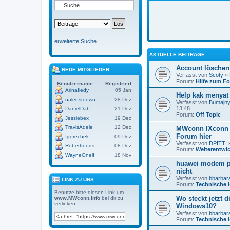
erweiterte Suche
AKTUELLE BEITRÄGE
Account löschen
NEUE MITGLIEDER
Verfasst von
Scoty
» 
Forum:
Hilfe zum F
Benutzername
Registriert
Arinafiedy
05 Jan
Help kak menyat 
naleosteown
28 Dez
Verfasst von
Bumajny
13:48
DanielDab
21 Dez
Forum:
Off Topic
Jessiebex
19 Dez
TravisAdele
12 Dez
MWconn IXconn 
Forum hier
Igorechek
09 Dez
Verfasst von
DPITTI
»
Roberttoods
08 Dez
Forum:
Weiterentwi
WayneOnelf
18 Nov
huawei modem po
nicht
Verfasst von
bbarbar
LINK ZU UNS
Forum:
Technische H
Benutze bitte diesen Link um
Wo steckt jetzt d
www.MWconn.info
bei dir zu
verlinken:
Windows10?
Verfasst von
bbarbar
Forum:
Technische H