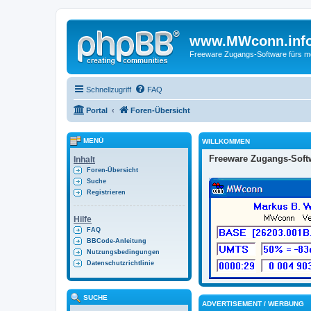
www.MWconn.inf
Freeware Zugangs-Software fürs mob
Schnellzugriff
FAQ
Portal
Foren-Übersicht
MENÜ
WILLKOMMEN
Freeware Zugangs-Softw
Inhalt
Foren-Übersicht
Suche
Registrieren
Hilfe
FAQ
BBCode-Anleitung
Nutzungsbedingungen
Datenschutzrichtlinie
SUCHE
ADVERTISEMENT / WERBUNG