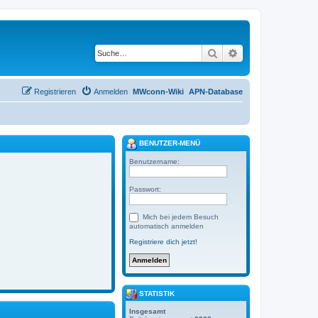
Suche
Erweiterte Suche
Registrieren
Anmelden
MWconn-Wiki
APN-Database
BENUTZER-MENÜ
Benutzername:
Passwort:
Mich bei jedem Besuch
automatisch anmelden
Registriere dich jetzt!
STATISTIK
Insgesamt