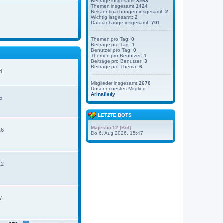
Beiträge insgesamt
8263
Themen insgesamt
1424
Bekanntmachungen insgesamt:
2
Wichtig insgesamt:
2
Dateianhänge insgesamt:
701
Themen pro Tag:
0
Beiträge pro Tag:
1
Benutzer pro Tag:
0
Themen pro Benutzer:
1
Beiträge pro Benutzer:
3
Beiträge pro Thema:
6
4
Mitglieder insgesamt
2670
Unser neuestes Mitglied:
N
Arinafiedy
e
5
u
e
s
LETZTE BOTS
t
e
Majestic-12 [Bot]
16
r
Do 6. Aug 2026, 15:47
B
e
t
r
12
a
g
7