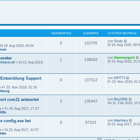
ANTWORTEN
ZUGRIFFE
LETZTER BEITRAG
N
von
Scoty
0
102705
e
Di 18. Aug 2020, 09:3
Di 18. Aug 2020, 09:34
u
orum
e
s
avatar
von
Hammergott
1
138562
t
Di 13. Aug 2019, 21:2
iMainkraft
» Di 13. Aug 2019,
e
r
B
e
N
Entwicklung Support
von
DPITTI
i
0
137512
e
Fr 23. Nov 2018, 01:
t
u
r
 Fr 23. Nov 2018, 01:16
e
a
cklung
s
g
i
t
N
rt com11 antwortet
von
Boy2006
e
2
135447
e
So 11. Feb 2018, 14:
r
u
B
a
» Fr 25. Aug 2017, 17:27
e
e
ilfe
s
i
t
t
N
ie config.exe bei
von
bbarbara
e
0
87523
r
e
Di 22. Aug 2017, 21:5
r
a
u
B
a
» Di 22. Aug 2017, 21:57
g
e
e
ilfe
s
i
t
t