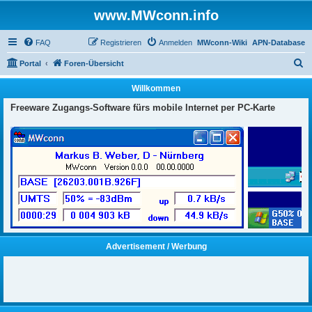
www.MWconn.info
FAQ
Registrieren
Anmelden
MWconn-Wiki
APN-Database
S
Portal
Foren-Übersicht
u
Willkommen
c
Freeware Zugangs-Software fürs mobile Internet per PC-Karte
h
e
Advertisement / Werbung