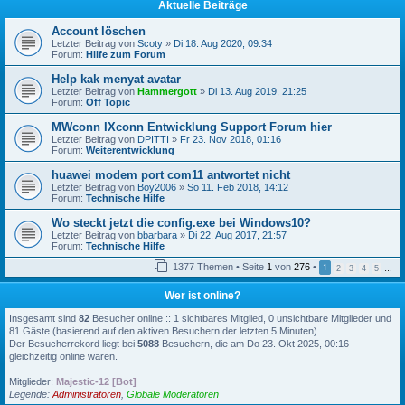
Aktuelle Beiträge
Account löschen
Letzter Beitrag von
Scoty
»
Di 18. Aug 2020, 09:34
Forum:
Hilfe zum Forum
Help kak menyat avatar
Letzter Beitrag von
Hammergott
»
Di 13. Aug 2019, 21:25
Forum:
Off Topic
MWconn IXconn Entwicklung Support Forum hier
Letzter Beitrag von
DPITTI
»
Fr 23. Nov 2018, 01:16
Forum:
Weiterentwicklung
huawei modem port com11 antwortet nicht
Letzter Beitrag von
Boy2006
»
So 11. Feb 2018, 14:12
Forum:
Technische Hilfe
Wo steckt jetzt die config.exe bei Windows10?
Letzter Beitrag von
bbarbara
»
Di 22. Aug 2017, 21:57
Forum:
Technische Hilfe
1377 Themen • Seite
1
von
276
•
1
2
3
4
5
…
Wer ist online?
Insgesamt sind
82
Besucher online :: 1 sichtbares Mitglied, 0 unsichtbare Mitglieder und
81 Gäste (basierend auf den aktiven Besuchern der letzten 5 Minuten)
Der Besucherrekord liegt bei
5088
Besuchern, die am Do 23. Okt 2025, 00:16
gleichzeitig online waren.
Mitglieder:
Majestic-12 [Bot]
Legende:
Administratoren
,
Globale Moderatoren