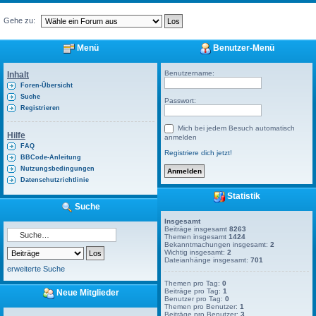
Gehe zu:
Menü
Benutzer-Menü
Benutzername:
Inhalt
Foren-Übersicht
Suche
Passwort:
Registrieren
Mich bei jedem Besuch automatisch
Hilfe
anmelden
FAQ
Registriere dich jetzt!
BBCode-Anleitung
Nutzungsbedingungen
Datenschutzrichtlinie
Statistik
Suche
Insgesamt
Beiträge insgesamt
8263
Themen insgesamt
1424
Bekanntmachungen insgesamt:
2
Wichtig insgesamt:
2
Dateianhänge insgesamt:
701
erweiterte Suche
Themen pro Tag:
0
Beiträge pro Tag:
1
Neue Mitglieder
Benutzer pro Tag:
0
Themen pro Benutzer:
1
Beiträge pro Benutzer:
3