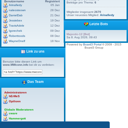
Benutzername
Registriert
Beiträge pro Thema:
6
Arinafiedy
05 Jan
naleosteown
28 Dez
Mitglieder insgesamt
2670
Unser neuestes Mitglied:
Arinafiedy
DanielDab
21 Dez
Jessiebex
19 Dez
Letzte Bots
TravisAdele
12 Dez
Igorechek
09 Dez
Majestic-12 [Bot]
Roberttoods
08 Dez
Sa 8. Aug 2026, 09:43
WayneOnelf
18 Nov
Powered by
Board3 Portal
© 2009 - 2015
Board3 Group
Link zu uns
Benutze bitte diesen Link um
www.MWconn.info
bei dir zu verlinken:
Das Team
Administratoren
hErMeS
Opilionn
Globale Moderatoren
cware
Hammergott
hErMeS