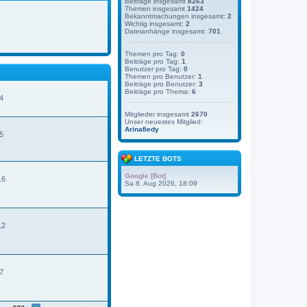
Beiträge insgesamt
8263
Themen insgesamt
1424
Bekanntmachungen insgesamt:
2
Wichtig insgesamt:
2
Dateianhänge insgesamt:
701
Themen pro Tag:
0
Beiträge pro Tag:
1
Benutzer pro Tag:
0
Themen pro Benutzer:
1
Beiträge pro Benutzer:
3
Beiträge pro Thema:
6
4
Mitglieder insgesamt
2670
Unser neuestes Mitglied:
N
Arinafiedy
e
5
u
e
s
LETZTE BOTS
t
e
Google [Bot]
16
r
Sa 8. Aug 2026, 18:09
B
e
t
r
12
a
g
7