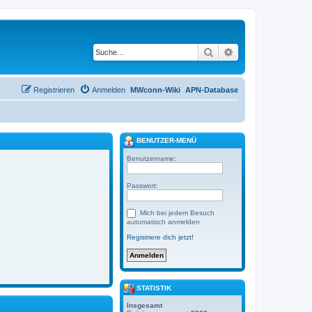
Suche
Erweiterte Suche
Registrieren
Anmelden
MWconn-Wiki
APN-Database
BENUTZER-MENÜ
Benutzername:
Passwort:
Mich bei jedem Besuch
automatisch anmelden
Registriere dich jetzt!
STATISTIK
Insgesamt