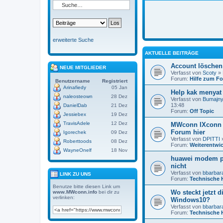
erweiterte Suche
AKTUELLE BEITRÄGE
Account löschen
NEUE MITGLIEDER
Verfasst von
Scoty
» 
Forum:
Hilfe zum F
Benutzername
Registriert
Arinafiedy
05 Jan
Help kak menyat 
naleosteown
28 Dez
Verfasst von
Bumajny
13:48
DanielDab
21 Dez
Forum:
Off Topic
Jessiebex
19 Dez
TravisAdele
12 Dez
MWconn IXconn 
Forum hier
Igorechek
09 Dez
Verfasst von
DPITTI
»
Roberttoods
08 Dez
Forum:
Weiterentwi
WayneOnelf
18 Nov
huawei modem po
nicht
Verfasst von
bbarbar
LINK ZU UNS
Forum:
Technische H
Benutze bitte diesen Link um
Wo steckt jetzt d
www.MWconn.info
bei dir zu
verlinken:
Windows10?
Verfasst von
bbarbar
Forum:
Technische H