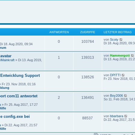
ANTWORTEN
ZUGRIFFE
LETZTER BEITRAG
N
von
Scoty
0
103764
e
Di 18. Aug 2020, 09:3
Di 18. Aug 2020, 09:34
u
orum
e
s
avatar
von
Hammergott
1
139313
t
Di 13. Aug 2019, 21:2
iMainkraft
» Di 13. Aug 2019,
e
r
B
e
N
Entwicklung Support
von
DPITTI
i
0
138526
e
Fr 23. Nov 2018, 01:
t
u
r
 Fr 23. Nov 2018, 01:16
e
a
cklung
s
g
i
t
N
rt com11 antwortet
von
Boy2006
e
2
136491
e
So 11. Feb 2018, 14:
r
u
B
a
» Fr 25. Aug 2017, 17:27
e
e
ilfe
s
i
t
t
N
ie config.exe bei
von
bbarbara
e
0
88537
r
e
Di 22. Aug 2017, 21:5
r
a
u
B
a
» Di 22. Aug 2017, 21:57
g
e
e
ilfe
s
i
t
t