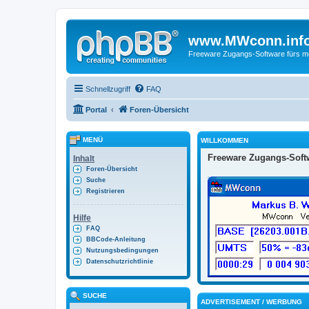
www.MWconn.inf
Freeware Zugangs-Software fürs mob
Schnellzugriff
FAQ
Portal
Foren-Übersicht
MENÜ
WILLKOMMEN
Freeware Zugangs-Softw
Inhalt
Foren-Übersicht
Suche
Registrieren
Hilfe
FAQ
BBCode-Anleitung
Nutzungsbedingungen
Datenschutzrichtlinie
SUCHE
ADVERTISEMENT / WERBUNG