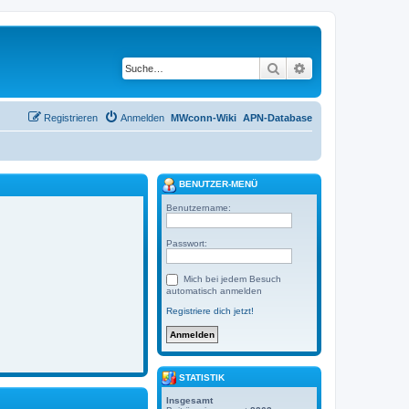
Suche
Erweiterte Suche
Registrieren
Anmelden
MWconn-Wiki
APN-Database
BENUTZER-MENÜ
Benutzername:
Passwort:
Mich bei jedem Besuch
automatisch anmelden
Registriere dich jetzt!
STATISTIK
Insgesamt