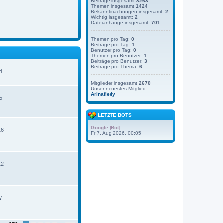
Beiträge insgesamt
8263
Themen insgesamt
1424
Bekanntmachungen insgesamt:
2
Wichtig insgesamt:
2
Dateianhänge insgesamt:
701
Themen pro Tag:
0
Beiträge pro Tag:
1
Benutzer pro Tag:
0
Themen pro Benutzer:
1
Beiträge pro Benutzer:
3
Beiträge pro Thema:
6
4
Mitglieder insgesamt
2670
Unser neuestes Mitglied:
N
Arinafiedy
e
5
u
e
s
LETZTE BOTS
t
e
Google [Bot]
16
r
Fr 7. Aug 2026, 00:05
B
e
t
r
12
a
g
7