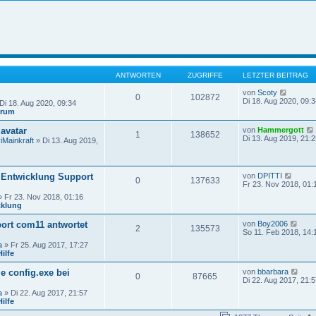
ANTWORTEN
ZUGRIFFE
LETZTER BEITRAG
N
von
Scoty
0
102872
e
Di 18. Aug 2020, 09:3
Di 18. Aug 2020, 09:34
u
orum
e
s
avatar
von
Hammergott
1
138652
t
Di 13. Aug 2019, 21:2
iMainkraft
» Di 13. Aug 2019,
e
r
B
e
N
Entwicklung Support
von
DPITTI
i
0
137633
e
Fr 23. Nov 2018, 01:
t
u
r
 Fr 23. Nov 2018, 01:16
e
a
cklung
s
g
i
t
N
rt com11 antwortet
von
Boy2006
e
2
135573
e
So 11. Feb 2018, 14:
r
u
B
a
» Fr 25. Aug 2017, 17:27
e
e
ilfe
s
i
t
t
N
ie config.exe bei
von
bbarbara
e
0
87665
r
e
Di 22. Aug 2017, 21:5
r
a
u
B
a
» Di 22. Aug 2017, 21:57
g
e
e
ilfe
s
i
t
t