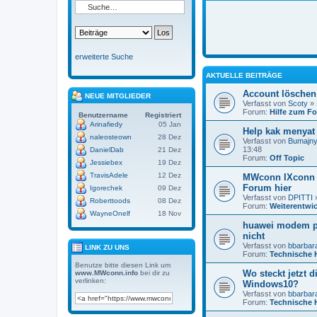
erweiterte Suche
AKTUELLE BEITRÄGE
Account löschen
NEUE MITGLIEDER
Verfasst von
Scoty
» 
Forum:
Hilfe zum F
Benutzername
Registriert
Arinafiedy
05 Jan
Help kak menyat 
naleosteown
28 Dez
Verfasst von
Bumajny
13:48
DanielDab
21 Dez
Forum:
Off Topic
Jessiebex
19 Dez
TravisAdele
12 Dez
MWconn IXconn 
Forum hier
Igorechek
09 Dez
Verfasst von
DPITTI
»
Roberttoods
08 Dez
Forum:
Weiterentwi
WayneOnelf
18 Nov
huawei modem po
nicht
Verfasst von
bbarbar
LINK ZU UNS
Forum:
Technische H
Benutze bitte diesen Link um
Wo steckt jetzt d
www.MWconn.info
bei dir zu
verlinken:
Windows10?
Verfasst von
bbarbar
Forum:
Technische H