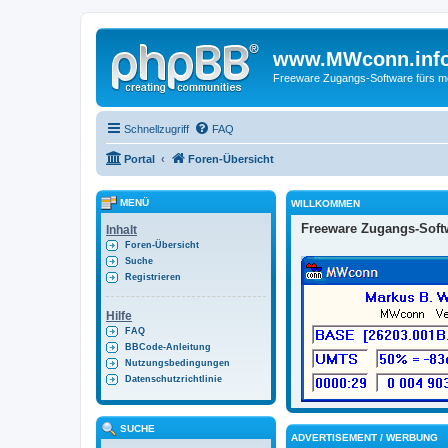
www.MWconn.inf
Freeware Zugangs-Software fürs mob
Schnellzugriff
FAQ
Portal
Foren-Übersicht
MENÜ
WILLKOMMEN
Freeware Zugangs-Softw
Inhalt
Foren-Übersicht
Suche
Registrieren
Hilfe
FAQ
BBCode-Anleitung
Nutzungsbedingungen
Datenschutzrichtlinie
SUCHE
ADVERTISEMENT / WERBUNG