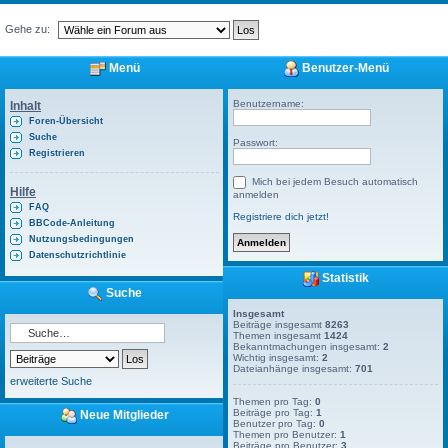
Gehe zu:
Menü
Benutzer-Menü
Benutzername:
Inhalt
Foren-Übersicht
Suche
Passwort:
Registrieren
Mich bei jedem Besuch automatisch
Hilfe
anmelden
FAQ
Registriere dich jetzt!
BBCode-Anleitung
Nutzungsbedingungen
Datenschutzrichtlinie
Statistik
Suche
Insgesamt
Beiträge insgesamt
8263
Themen insgesamt
1424
Bekanntmachungen insgesamt:
2
Wichtig insgesamt:
2
Dateianhänge insgesamt:
701
erweiterte Suche
Themen pro Tag:
0
Beiträge pro Tag:
1
Neue Mitglieder
Benutzer pro Tag:
0
Themen pro Benutzer:
1
Beiträge pro Benutzer:
3