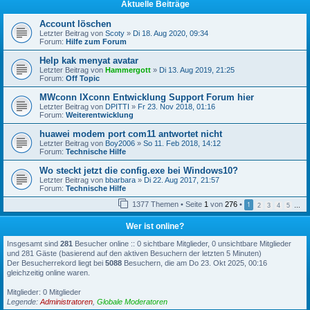
Aktuelle Beiträge
Account löschen
Letzter Beitrag von
Scoty
»
Di 18. Aug 2020, 09:34
Forum:
Hilfe zum Forum
Help kak menyat avatar
Letzter Beitrag von
Hammergott
»
Di 13. Aug 2019, 21:25
Forum:
Off Topic
MWconn IXconn Entwicklung Support Forum hier
Letzter Beitrag von
DPITTI
»
Fr 23. Nov 2018, 01:16
Forum:
Weiterentwicklung
huawei modem port com11 antwortet nicht
Letzter Beitrag von
Boy2006
»
So 11. Feb 2018, 14:12
Forum:
Technische Hilfe
Wo steckt jetzt die config.exe bei Windows10?
Letzter Beitrag von
bbarbara
»
Di 22. Aug 2017, 21:57
Forum:
Technische Hilfe
1377 Themen • Seite
1
von
276
•
1
2
3
4
5
…
Wer ist online?
Insgesamt sind
281
Besucher online :: 0 sichtbare Mitglieder, 0 unsichtbare Mitglieder
und 281 Gäste (basierend auf den aktiven Besuchern der letzten 5 Minuten)
Der Besucherrekord liegt bei
5088
Besuchern, die am Do 23. Okt 2025, 00:16
gleichzeitig online waren.
Mitglieder: 0 Mitglieder
Legende:
Administratoren
,
Globale Moderatoren