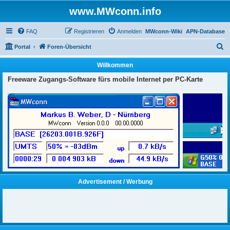
www.MWconn.info
FAQ
Registrieren
Anmelden
MWconn-Wiki
APN-Database
S
Portal
Foren-Übersicht
u
Willkommen
c
Freeware Zugangs-Software fürs mobile Internet per PC-Karte
h
e
Advertisement / Werbung