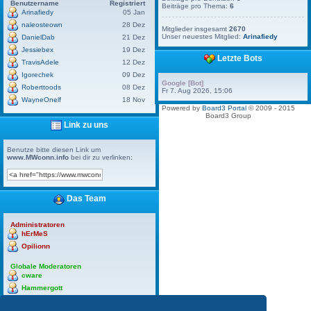
Benutzername
Registriert
Beiträge pro Thema:
6
Arinafiedy
05 Jan
naleosteown
28 Dez
Mitglieder insgesamt
2670
Unser neuestes Mitglied:
Arinafiedy
DanielDab
21 Dez
Jessiebex
19 Dez
Letzte Bots
TravisAdele
12 Dez
Igorechek
09 Dez
Google [Bot]
Roberttoods
08 Dez
Fr 7. Aug 2026, 15:06
WayneOnelf
18 Nov
Powered by
Board3 Portal
© 2009 - 2015
Board3 Group
Link zu uns
Benutze bitte diesen Link um
www.MWconn.info
bei dir zu verlinken:
Das Team
Administratoren
hErMeS
Opilionn
Globale Moderatoren
cware
Hammergott
hErMeS