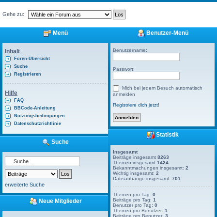
Gehe zu:
Menü
Benutzer-Menü
Benutzername:
Inhalt
Foren-Übersicht
Suche
Passwort:
Registrieren
Mich bei jedem Besuch automatisch
Hilfe
anmelden
FAQ
Registriere dich jetzt!
BBCode-Anleitung
Nutzungsbedingungen
Datenschutzrichtlinie
Statistik
Suche
Insgesamt
Beiträge insgesamt
8263
Themen insgesamt
1424
Bekanntmachungen insgesamt:
2
Wichtig insgesamt:
2
Dateianhänge insgesamt:
701
erweiterte Suche
Themen pro Tag:
0
Beiträge pro Tag:
1
Neue Mitglieder
Benutzer pro Tag:
0
Themen pro Benutzer:
1
Beiträge pro Benutzer:
3