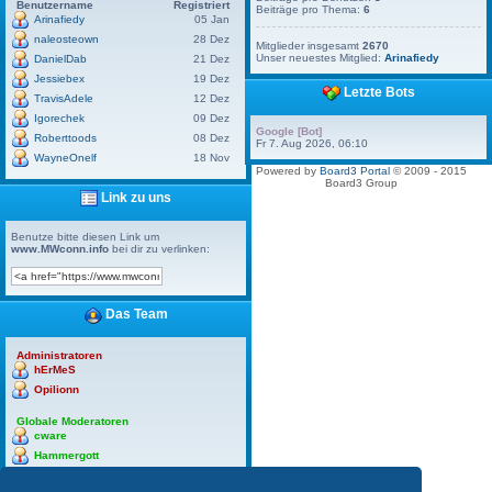
Benutzername
Registriert
Beiträge pro Thema:
6
Arinafiedy
05 Jan
naleosteown
28 Dez
Mitglieder insgesamt
2670
Unser neuestes Mitglied:
Arinafiedy
DanielDab
21 Dez
Jessiebex
19 Dez
Letzte Bots
TravisAdele
12 Dez
Igorechek
09 Dez
Google [Bot]
Roberttoods
08 Dez
Fr 7. Aug 2026, 06:10
WayneOnelf
18 Nov
Powered by
Board3 Portal
© 2009 - 2015
Board3 Group
Link zu uns
Benutze bitte diesen Link um
www.MWconn.info
bei dir zu verlinken:
Das Team
Administratoren
hErMeS
Opilionn
Globale Moderatoren
cware
Hammergott
hErMeS