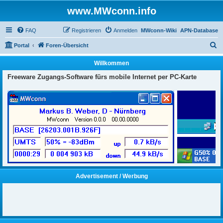
www.MWconn.info
FAQ
Registrieren
Anmelden
MWconn-Wiki
APN-Database
S
Portal
Foren-Übersicht
u
Willkommen
c
Freeware Zugangs-Software fürs mobile Internet per PC-Karte
h
e
Advertisement / Werbung