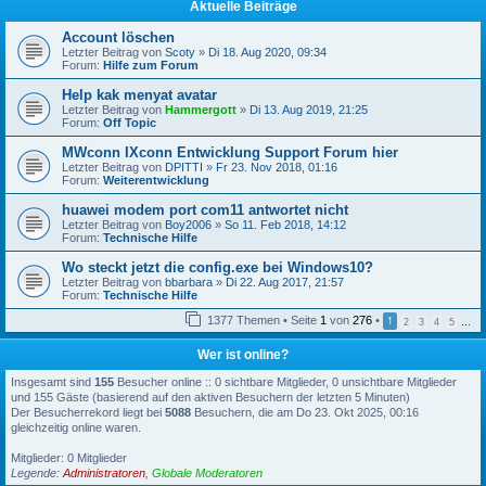
Aktuelle Beiträge
Account löschen
Letzter Beitrag von
Scoty
»
Di 18. Aug 2020, 09:34
Forum:
Hilfe zum Forum
Help kak menyat avatar
Letzter Beitrag von
Hammergott
»
Di 13. Aug 2019, 21:25
Forum:
Off Topic
MWconn IXconn Entwicklung Support Forum hier
Letzter Beitrag von
DPITTI
»
Fr 23. Nov 2018, 01:16
Forum:
Weiterentwicklung
huawei modem port com11 antwortet nicht
Letzter Beitrag von
Boy2006
»
So 11. Feb 2018, 14:12
Forum:
Technische Hilfe
Wo steckt jetzt die config.exe bei Windows10?
Letzter Beitrag von
bbarbara
»
Di 22. Aug 2017, 21:57
Forum:
Technische Hilfe
1377 Themen • Seite
1
von
276
•
1
2
3
4
5
…
Wer ist online?
Insgesamt sind
155
Besucher online :: 0 sichtbare Mitglieder, 0 unsichtbare Mitglieder
und 155 Gäste (basierend auf den aktiven Besuchern der letzten 5 Minuten)
Der Besucherrekord liegt bei
5088
Besuchern, die am Do 23. Okt 2025, 00:16
gleichzeitig online waren.
Mitglieder: 0 Mitglieder
Legende:
Administratoren
,
Globale Moderatoren