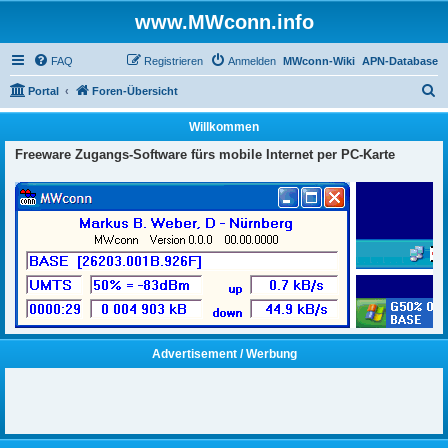
www.MWconn.info
FAQ
Registrieren
Anmelden
MWconn-Wiki
APN-Database
S
Portal
Foren-Übersicht
u
Willkommen
c
Freeware Zugangs-Software fürs mobile Internet per PC-Karte
h
e
Advertisement / Werbung