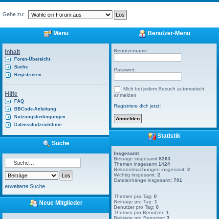
Gehe zu:
Menü
Benutzer-Menü
Benutzername:
Inhalt
Foren-Übersicht
Suche
Passwort:
Registrieren
Mich bei jedem Besuch automatisch
Hilfe
anmelden
FAQ
Registriere dich jetzt!
BBCode-Anleitung
Nutzungsbedingungen
Datenschutzrichtlinie
Statistik
Suche
Insgesamt
Beiträge insgesamt
8263
Themen insgesamt
1424
Bekanntmachungen insgesamt:
2
Wichtig insgesamt:
2
Dateianhänge insgesamt:
701
erweiterte Suche
Themen pro Tag:
0
Beiträge pro Tag:
1
Neue Mitglieder
Benutzer pro Tag:
0
Themen pro Benutzer:
1
Beiträge pro Benutzer:
3