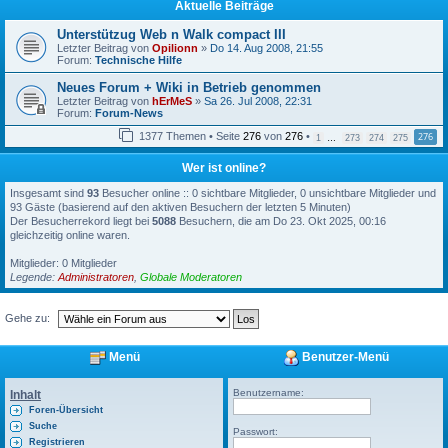
Aktuelle Beiträge
Unterstützug Web n Walk compact III
Letzter Beitrag von
Opilionn
»
Do 14. Aug 2008, 21:55
Forum:
Technische Hilfe
Neues Forum + Wiki in Betrieb genommen
Letzter Beitrag von
hErMeS
»
Sa 26. Jul 2008, 22:31
Forum:
Forum-News
1377 Themen • Seite
276
von
276
•
276
1
…
273
274
275
Wer ist online?
Insgesamt sind
93
Besucher online :: 0 sichtbare Mitglieder, 0 unsichtbare Mitglieder und
93 Gäste (basierend auf den aktiven Besuchern der letzten 5 Minuten)
Der Besucherrekord liegt bei
5088
Besuchern, die am Do 23. Okt 2025, 00:16
gleichzeitig online waren.
Mitglieder: 0 Mitglieder
Legende:
Administratoren
,
Globale Moderatoren
Gehe zu:
Menü
Benutzer-Menü
Benutzername:
Inhalt
Foren-Übersicht
Suche
Passwort:
Registrieren