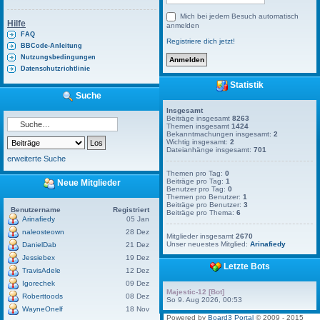
Mich bei jedem Besuch automatisch
Hilfe
anmelden
FAQ
Registriere dich jetzt!
BBCode-Anleitung
Nutzungsbedingungen
Datenschutzrichtlinie
Statistik
Suche
Insgesamt
Beiträge insgesamt
8263
Themen insgesamt
1424
Bekanntmachungen insgesamt:
2
Wichtig insgesamt:
2
Dateianhänge insgesamt:
701
erweiterte Suche
Themen pro Tag:
0
Beiträge pro Tag:
1
Neue Mitglieder
Benutzer pro Tag:
0
Themen pro Benutzer:
1
Beiträge pro Benutzer:
3
Benutzername
Registriert
Beiträge pro Thema:
6
Arinafiedy
05 Jan
naleosteown
28 Dez
Mitglieder insgesamt
2670
Unser neuestes Mitglied:
Arinafiedy
DanielDab
21 Dez
Jessiebex
19 Dez
Letzte Bots
TravisAdele
12 Dez
Igorechek
09 Dez
Majestic-12 [Bot]
Roberttoods
08 Dez
So 9. Aug 2026, 00:53
WayneOnelf
18 Nov
Powered by
Board3 Portal
© 2009 - 2015