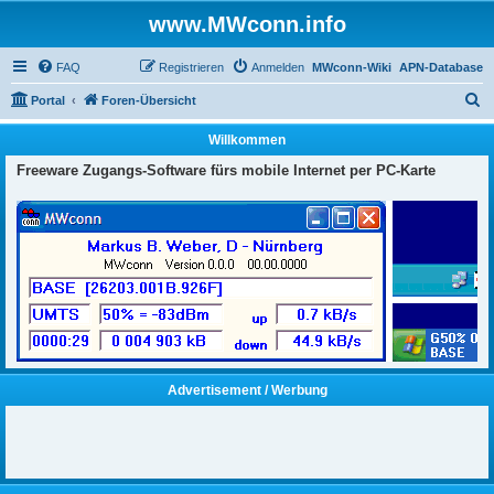
www.MWconn.info
FAQ
Registrieren
Anmelden
MWconn-Wiki
APN-Database
S
Portal
Foren-Übersicht
u
Willkommen
c
Freeware Zugangs-Software fürs mobile Internet per PC-Karte
h
e
Advertisement / Werbung