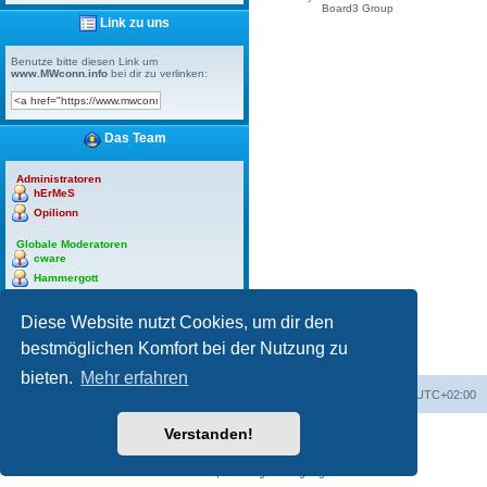
Board3 Group
Link zu uns
Benutze bitte diesen Link um
www.MWconn.info
bei dir zu verlinken:
Das Team
Administratoren
hErMeS
Opilionn
Globale Moderatoren
cware
Hammergott
hErMeS
lagoon
Diese Website nutzt Cookies, um dir den
Opilionn
bestmöglichen Komfort bei der Nutzung zu
bieten.
Mehr erfahren
Portal
Foren-Übersicht
Alle Zeiten sind
UTC+02:00
Verstanden!
Powered by
phpBB
® Forum Software © phpBB Limited
Deutsche Übersetzung durch
phpBB.de
Datenschutz
|
Nutzungsbedingungen