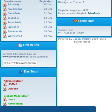
Benutzername
Registriert
Beiträge pro Thema:
6
Arinafiedy
05 Jan
naleosteown
28 Dez
Mitglieder insgesamt
2670
Unser neuestes Mitglied:
Arinafiedy
DanielDab
21 Dez
Jessiebex
19 Dez
Letzte Bots
TravisAdele
12 Dez
Igorechek
09 Dez
Google [Bot]
Roberttoods
08 Dez
Fr 7. Aug 2026, 06:10
WayneOnelf
18 Nov
Powered by
Board3 Portal
© 2009 - 2015
Board3 Group
Link zu uns
Benutze bitte diesen Link um
www.MWconn.info
bei dir zu verlinken:
Das Team
Administratoren
hErMeS
Opilionn
Globale Moderatoren
cware
Hammergott
hErMeS