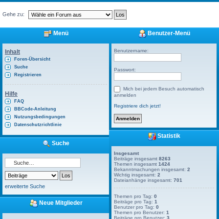
Gehe zu:
Menü
Benutzer-Menü
Benutzername:
Inhalt
Foren-Übersicht
Suche
Passwort:
Registrieren
Mich bei jedem Besuch automatisch
Hilfe
anmelden
FAQ
Registriere dich jetzt!
BBCode-Anleitung
Nutzungsbedingungen
Datenschutzrichtlinie
Statistik
Suche
Insgesamt
Beiträge insgesamt
8263
Themen insgesamt
1424
Bekanntmachungen insgesamt:
2
Wichtig insgesamt:
2
Dateianhänge insgesamt:
701
erweiterte Suche
Themen pro Tag:
0
Beiträge pro Tag:
1
Neue Mitglieder
Benutzer pro Tag:
0
Themen pro Benutzer:
1
Beiträge pro Benutzer:
3