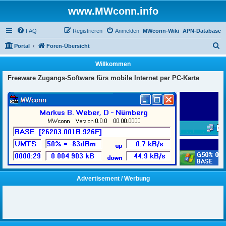
www.MWconn.info
FAQ
Registrieren
Anmelden
MWconn-Wiki
APN-Database
S
Portal
Foren-Übersicht
u
Willkommen
c
Freeware Zugangs-Software fürs mobile Internet per PC-Karte
h
e
Advertisement / Werbung