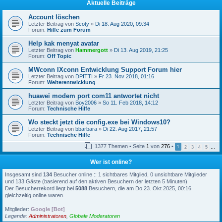
Aktuelle Beiträge
Account löschen
Letzter Beitrag von
Scoty
»
Di 18. Aug 2020, 09:34
Forum:
Hilfe zum Forum
Help kak menyat avatar
Letzter Beitrag von
Hammergott
»
Di 13. Aug 2019, 21:25
Forum:
Off Topic
MWconn IXconn Entwicklung Support Forum hier
Letzter Beitrag von
DPITTI
»
Fr 23. Nov 2018, 01:16
Forum:
Weiterentwicklung
huawei modem port com11 antwortet nicht
Letzter Beitrag von
Boy2006
»
So 11. Feb 2018, 14:12
Forum:
Technische Hilfe
Wo steckt jetzt die config.exe bei Windows10?
Letzter Beitrag von
bbarbara
»
Di 22. Aug 2017, 21:57
Forum:
Technische Hilfe
1377 Themen • Seite
1
von
276
•
1
2
3
4
5
…
Wer ist online?
Insgesamt sind
134
Besucher online :: 1 sichtbares Mitglied, 0 unsichtbare Mitglieder
und 133 Gäste (basierend auf den aktiven Besuchern der letzten 5 Minuten)
Der Besucherrekord liegt bei
5088
Besuchern, die am Do 23. Okt 2025, 00:16
gleichzeitig online waren.
Mitglieder:
Google [Bot]
Legende:
Administratoren
,
Globale Moderatoren