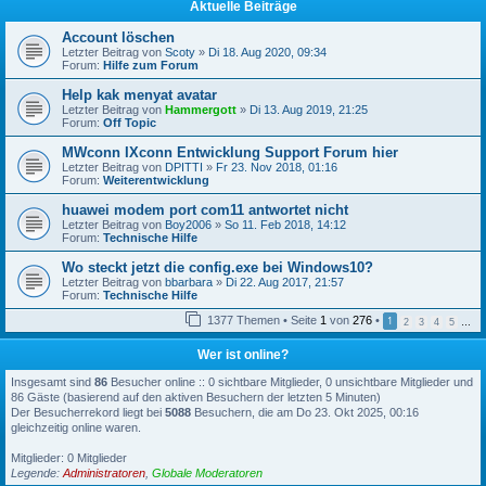
Aktuelle Beiträge
Account löschen
Letzter Beitrag von
Scoty
»
Di 18. Aug 2020, 09:34
Forum:
Hilfe zum Forum
Help kak menyat avatar
Letzter Beitrag von
Hammergott
»
Di 13. Aug 2019, 21:25
Forum:
Off Topic
MWconn IXconn Entwicklung Support Forum hier
Letzter Beitrag von
DPITTI
»
Fr 23. Nov 2018, 01:16
Forum:
Weiterentwicklung
huawei modem port com11 antwortet nicht
Letzter Beitrag von
Boy2006
»
So 11. Feb 2018, 14:12
Forum:
Technische Hilfe
Wo steckt jetzt die config.exe bei Windows10?
Letzter Beitrag von
bbarbara
»
Di 22. Aug 2017, 21:57
Forum:
Technische Hilfe
1377 Themen • Seite
1
von
276
•
1
2
3
4
5
…
Wer ist online?
Insgesamt sind
86
Besucher online :: 0 sichtbare Mitglieder, 0 unsichtbare Mitglieder und
86 Gäste (basierend auf den aktiven Besuchern der letzten 5 Minuten)
Der Besucherrekord liegt bei
5088
Besuchern, die am Do 23. Okt 2025, 00:16
gleichzeitig online waren.
Mitglieder: 0 Mitglieder
Legende:
Administratoren
,
Globale Moderatoren