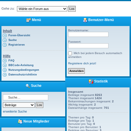
Gehe zu:
Menü
Benutzer-Menü
Benutzername:
Inhalt
Foren-Übersicht
Suche
Passwort:
Registrieren
Mich bei jedem Besuch automatisch
Hilfe
anmelden
FAQ
Registriere dich jetzt!
BBCode-Anleitung
Nutzungsbedingungen
Datenschutzrichtlinie
Statistik
Suche
Insgesamt
Beiträge insgesamt
8263
Themen insgesamt
1424
Bekanntmachungen insgesamt:
2
Wichtig insgesamt:
2
Dateianhänge insgesamt:
701
erweiterte Suche
Themen pro Tag:
0
Beiträge pro Tag:
1
Neue Mitglieder
Benutzer pro Tag:
0
Themen pro Benutzer:
1
Beiträge pro Benutzer:
3