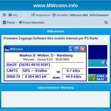
www.MWconn.info
FAQ
Registrieren
Anmelden
MWconn-Wiki
APN-Database
S
Portal
Foren-Übersicht
u
Willkommen
c
Freeware Zugangs-Software fürs mobile Internet per PC-Karte
h
e
Advertisement / Werbung