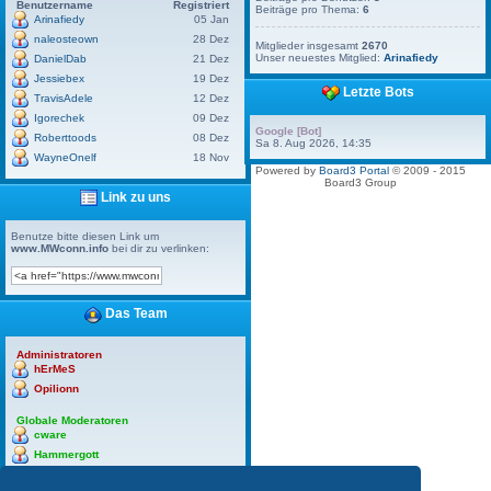
Benutzername
Registriert
Beiträge pro Thema:
6
Arinafiedy
05 Jan
naleosteown
28 Dez
Mitglieder insgesamt
2670
Unser neuestes Mitglied:
Arinafiedy
DanielDab
21 Dez
Jessiebex
19 Dez
Letzte Bots
TravisAdele
12 Dez
Igorechek
09 Dez
Google [Bot]
Roberttoods
08 Dez
Sa 8. Aug 2026, 14:35
WayneOnelf
18 Nov
Powered by
Board3 Portal
© 2009 - 2015
Board3 Group
Link zu uns
Benutze bitte diesen Link um
www.MWconn.info
bei dir zu verlinken:
Das Team
Administratoren
hErMeS
Opilionn
Globale Moderatoren
cware
Hammergott
hErMeS