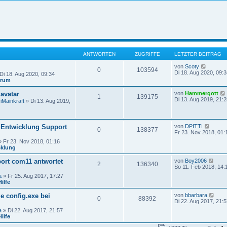
ANTWORTEN
ZUGRIFFE
LETZTER BEITRAG
N
von
Scoty
0
103594
e
Di 18. Aug 2020, 09:3
Di 18. Aug 2020, 09:34
u
orum
e
s
avatar
von
Hammergott
1
139175
t
Di 13. Aug 2019, 21:2
iMainkraft
» Di 13. Aug 2019,
e
r
B
e
N
Entwicklung Support
von
DPITTI
i
0
138377
e
Fr 23. Nov 2018, 01:
t
u
r
 Fr 23. Nov 2018, 01:16
e
a
cklung
s
g
i
t
N
rt com11 antwortet
von
Boy2006
e
2
136340
e
So 11. Feb 2018, 14:
r
u
B
a
» Fr 25. Aug 2017, 17:27
e
e
ilfe
s
i
t
t
N
ie config.exe bei
von
bbarbara
e
0
88392
r
e
Di 22. Aug 2017, 21:5
r
a
u
B
a
» Di 22. Aug 2017, 21:57
g
e
e
ilfe
s
i
t
t