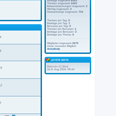
Beiträge insgesamt
8263
Themen insgesamt
1424
Bekanntmachungen insgesamt:
2
Wichtig insgesamt:
2
Dateianhänge insgesamt:
701
Themen pro Tag:
0
Beiträge pro Tag:
1
Benutzer pro Tag:
0
Themen pro Benutzer:
1
Beiträge pro Benutzer:
3
Beiträge pro Thema:
6
4
Mitglieder insgesamt
2670
Unser neuestes Mitglied:
N
Arinafiedy
e
5
u
e
s
LETZTE BOTS
t
e
Majestic-12 [Bot]
16
r
Sa 8. Aug 2026, 09:43
B
e
t
r
12
a
g
7