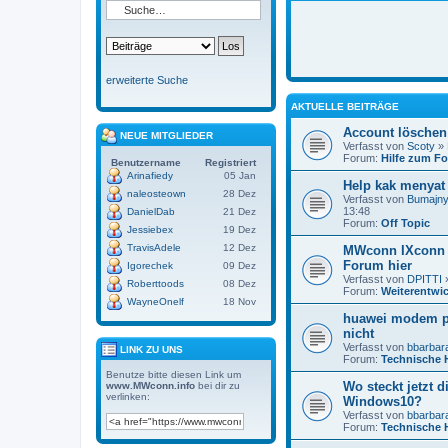
erweiterte Suche
AKTUELLE BEITRÄGE
Account löschen
NEUE MITGLIEDER
Verfasst von
Scoty
» 
Forum:
Hilfe zum F
Benutzername
Registriert
Arinafiedy
05 Jan
Help kak menyat 
naleosteown
28 Dez
Verfasst von
Bumajny
13:48
DanielDab
21 Dez
Forum:
Off Topic
Jessiebex
19 Dez
TravisAdele
12 Dez
MWconn IXconn 
Forum hier
Igorechek
09 Dez
Verfasst von
DPITTI
»
Roberttoods
08 Dez
Forum:
Weiterentwi
WayneOnelf
18 Nov
huawei modem po
nicht
Verfasst von
bbarbar
LINK ZU UNS
Forum:
Technische H
Benutze bitte diesen Link um
Wo steckt jetzt d
www.MWconn.info
bei dir zu
verlinken:
Windows10?
Verfasst von
bbarbar
Forum:
Technische H