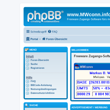
www.MWconn.inf
Freeware Zugangs-Software fürs mob
Schnellzugriff
FAQ
Portal
Foren-Übersicht
MENÜ
WILLKOMMEN
Freeware Zugangs-Softw
Inhalt
Foren-Übersicht
Suche
Registrieren
Hilfe
FAQ
BBCode-Anleitung
Nutzungsbedingungen
Datenschutzrichtlinie
SUCHE
ADVERTISEMENT / WERBUNG