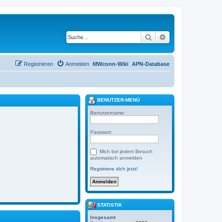
Suche
Erweiterte Suche
Registrieren
Anmelden
MWconn-Wiki
APN-Database
BENUTZER-MENÜ
Benutzername:
Passwort:
Mich bei jedem Besuch
automatisch anmelden
Registriere dich jetzt!
STATISTIK
Insgesamt