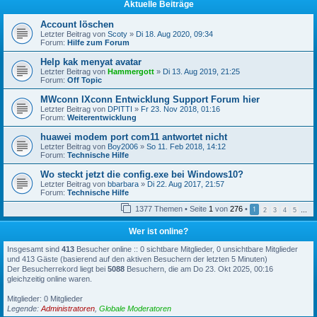
Aktuelle Beiträge
Account löschen
Letzter Beitrag von
Scoty
»
Di 18. Aug 2020, 09:34
Forum:
Hilfe zum Forum
Help kak menyat avatar
Letzter Beitrag von
Hammergott
»
Di 13. Aug 2019, 21:25
Forum:
Off Topic
MWconn IXconn Entwicklung Support Forum hier
Letzter Beitrag von
DPITTI
»
Fr 23. Nov 2018, 01:16
Forum:
Weiterentwicklung
huawei modem port com11 antwortet nicht
Letzter Beitrag von
Boy2006
»
So 11. Feb 2018, 14:12
Forum:
Technische Hilfe
Wo steckt jetzt die config.exe bei Windows10?
Letzter Beitrag von
bbarbara
»
Di 22. Aug 2017, 21:57
Forum:
Technische Hilfe
1377 Themen • Seite
1
von
276
•
1
2
3
4
5
…
Wer ist online?
Insgesamt sind
413
Besucher online :: 0 sichtbare Mitglieder, 0 unsichtbare Mitglieder
und 413 Gäste (basierend auf den aktiven Besuchern der letzten 5 Minuten)
Der Besucherrekord liegt bei
5088
Besuchern, die am Do 23. Okt 2025, 00:16
gleichzeitig online waren.
Mitglieder: 0 Mitglieder
Legende:
Administratoren
,
Globale Moderatoren