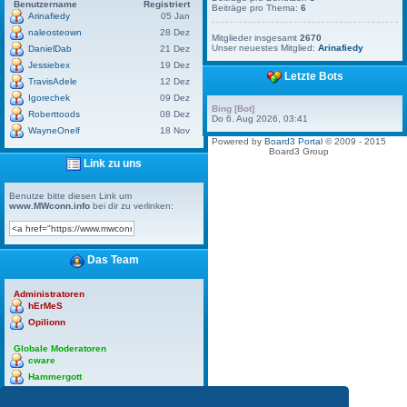
Benutzername
Registriert
Beiträge pro Thema:
6
Arinafiedy
05 Jan
naleosteown
28 Dez
Mitglieder insgesamt
2670
Unser neuestes Mitglied:
Arinafiedy
DanielDab
21 Dez
Jessiebex
19 Dez
Letzte Bots
TravisAdele
12 Dez
Igorechek
09 Dez
Bing [Bot]
Roberttoods
08 Dez
Do 6. Aug 2026, 03:41
WayneOnelf
18 Nov
Powered by
Board3 Portal
© 2009 - 2015
Board3 Group
Link zu uns
Benutze bitte diesen Link um
www.MWconn.info
bei dir zu verlinken:
Das Team
Administratoren
hErMeS
Opilionn
Globale Moderatoren
cware
Hammergott
hErMeS