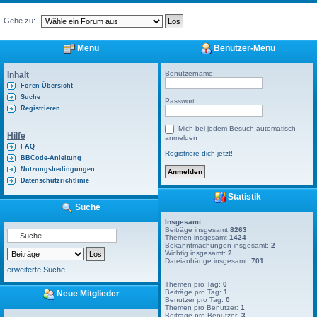
Gehe zu:
Menü
Benutzer-Menü
Benutzername:
Inhalt
Foren-Übersicht
Suche
Passwort:
Registrieren
Mich bei jedem Besuch automatisch
Hilfe
anmelden
FAQ
Registriere dich jetzt!
BBCode-Anleitung
Nutzungsbedingungen
Datenschutzrichtlinie
Statistik
Suche
Insgesamt
Beiträge insgesamt
8263
Themen insgesamt
1424
Bekanntmachungen insgesamt:
2
Wichtig insgesamt:
2
Dateianhänge insgesamt:
701
erweiterte Suche
Themen pro Tag:
0
Beiträge pro Tag:
1
Neue Mitglieder
Benutzer pro Tag:
0
Themen pro Benutzer:
1
Beiträge pro Benutzer:
3