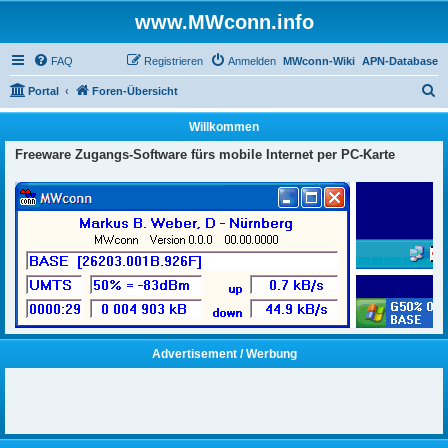
www.MWconn.info
FAQ
Registrieren
Anmelden
MWconn-Wiki
APN-Database
S
Portal
Foren-Übersicht
u
Willkommen
c
Freeware Zugangs-Software fürs mobile Internet per PC-Karte
h
e
Advertisement / Werbung