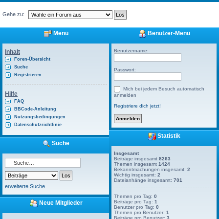
Gehe zu:
Menü
Benutzer-Menü
Benutzername:
Inhalt
Foren-Übersicht
Suche
Passwort:
Registrieren
Mich bei jedem Besuch automatisch
Hilfe
anmelden
FAQ
Registriere dich jetzt!
BBCode-Anleitung
Nutzungsbedingungen
Datenschutzrichtlinie
Statistik
Suche
Insgesamt
Beiträge insgesamt
8263
Themen insgesamt
1424
Bekanntmachungen insgesamt:
2
Wichtig insgesamt:
2
Dateianhänge insgesamt:
701
erweiterte Suche
Themen pro Tag:
0
Beiträge pro Tag:
1
Neue Mitglieder
Benutzer pro Tag:
0
Themen pro Benutzer:
1
Beiträge pro Benutzer:
3