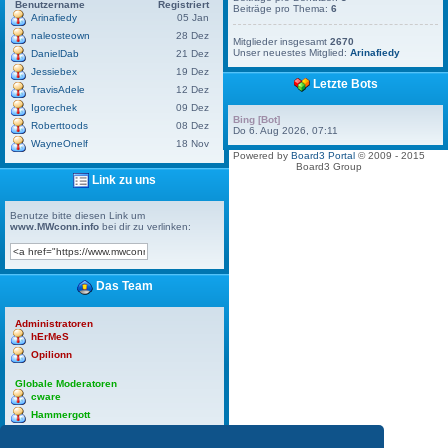
Benutzername
Registriert
Beiträge pro Thema:
6
Arinafiedy
05 Jan
naleosteown
28 Dez
Mitglieder insgesamt
2670
Unser neuestes Mitglied:
Arinafiedy
DanielDab
21 Dez
Jessiebex
19 Dez
Letzte Bots
TravisAdele
12 Dez
Igorechek
09 Dez
Bing [Bot]
Roberttoods
08 Dez
Do 6. Aug 2026, 07:11
WayneOnelf
18 Nov
Powered by
Board3 Portal
© 2009 - 2015
Board3 Group
Link zu uns
Benutze bitte diesen Link um
www.MWconn.info
bei dir zu verlinken:
Das Team
Administratoren
hErMeS
Opilionn
Globale Moderatoren
cware
Hammergott
hErMeS