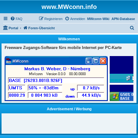
www.MWconn.info
FAQ
Registrieren
Anmelden
MWconn-Wiki
APN-Database
S
Portal
Foren-Übersicht
u
Willkommen
c
Freeware Zugangs-Software fürs mobile Internet per PC-Karte
h
e
Advertisement / Werbung