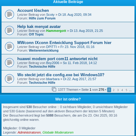
Aktuelle Beiträge
Account löschen
Letzter Beitrag von
Scoty
»
Di 18. Aug 2020, 09:34
Forum:
Hilfe zum Forum
Help kak menyat avatar
Letzter Beitrag von
Hammergott
»
Di 13. Aug 2019, 21:25
Forum:
Off Topic
MWconn IXconn Entwicklung Support Forum hier
Letzter Beitrag von
DPITTI
»
Fr 23. Nov 2018, 01:16
Forum:
Weiterentwicklung
huawei modem port com11 antwortet nicht
Letzter Beitrag von
Boy2006
»
So 11. Feb 2018, 14:12
Forum:
Technische Hilfe
Wo steckt jetzt die config.exe bei Windows10?
Letzter Beitrag von
bbarbara
»
Di 22. Aug 2017, 21:57
Forum:
Technische Hilfe
1377 Themen • Seite
1
von
276
•
1
2
3
4
5
…
Wer ist online?
Insgesamt sind
530
Besucher online :: 0 sichtbare Mitglieder, 0 unsichtbare Mitglieder
und 530 Gäste (basierend auf den aktiven Besuchern der letzten 5 Minuten)
Der Besucherrekord liegt bei
5088
Besuchern, die am Do 23. Okt 2025, 00:16
gleichzeitig online waren.
Mitglieder: 0 Mitglieder
Legende:
Administratoren
,
Globale Moderatoren