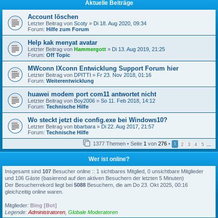
Aktuelle Beiträge
Account löschen
Letzter Beitrag von
Scoty
»
Di 18. Aug 2020, 09:34
Forum:
Hilfe zum Forum
Help kak menyat avatar
Letzter Beitrag von
Hammergott
»
Di 13. Aug 2019, 21:25
Forum:
Off Topic
MWconn IXconn Entwicklung Support Forum hier
Letzter Beitrag von
DPITTI
»
Fr 23. Nov 2018, 01:16
Forum:
Weiterentwicklung
huawei modem port com11 antwortet nicht
Letzter Beitrag von
Boy2006
»
So 11. Feb 2018, 14:12
Forum:
Technische Hilfe
Wo steckt jetzt die config.exe bei Windows10?
Letzter Beitrag von
bbarbara
»
Di 22. Aug 2017, 21:57
Forum:
Technische Hilfe
1377 Themen • Seite
1
von
276
•
1
2
3
4
5
…
Wer ist online?
Insgesamt sind
107
Besucher online :: 1 sichtbares Mitglied, 0 unsichtbare Mitglieder
und 106 Gäste (basierend auf den aktiven Besuchern der letzten 5 Minuten)
Der Besucherrekord liegt bei
5088
Besuchern, die am Do 23. Okt 2025, 00:16
gleichzeitig online waren.
Mitglieder:
Bing [Bot]
Legende:
Administratoren
,
Globale Moderatoren