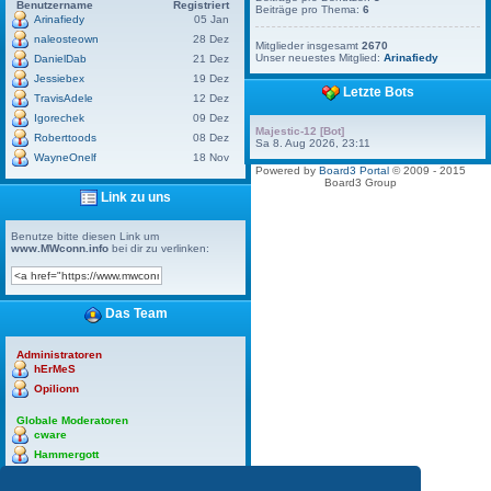
Benutzername
Registriert
Beiträge pro Thema:
6
Arinafiedy
05 Jan
naleosteown
28 Dez
Mitglieder insgesamt
2670
Unser neuestes Mitglied:
Arinafiedy
DanielDab
21 Dez
Jessiebex
19 Dez
Letzte Bots
TravisAdele
12 Dez
Igorechek
09 Dez
Majestic-12 [Bot]
Roberttoods
08 Dez
Sa 8. Aug 2026, 23:11
WayneOnelf
18 Nov
Powered by
Board3 Portal
© 2009 - 2015
Board3 Group
Link zu uns
Benutze bitte diesen Link um
www.MWconn.info
bei dir zu verlinken:
Das Team
Administratoren
hErMeS
Opilionn
Globale Moderatoren
cware
Hammergott
hErMeS