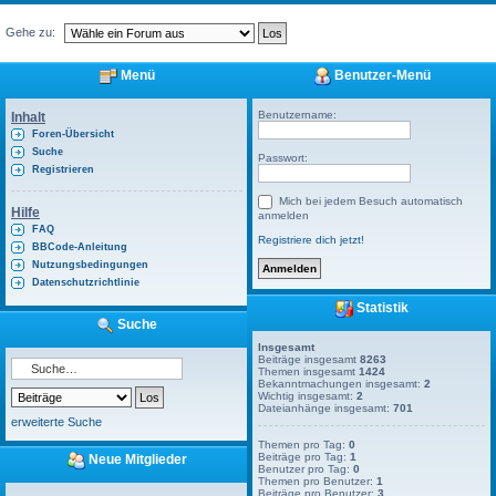
Gehe zu:
Menü
Benutzer-Menü
Benutzername:
Inhalt
Foren-Übersicht
Suche
Passwort:
Registrieren
Mich bei jedem Besuch automatisch
Hilfe
anmelden
FAQ
Registriere dich jetzt!
BBCode-Anleitung
Nutzungsbedingungen
Datenschutzrichtlinie
Statistik
Suche
Insgesamt
Beiträge insgesamt
8263
Themen insgesamt
1424
Bekanntmachungen insgesamt:
2
Wichtig insgesamt:
2
Dateianhänge insgesamt:
701
erweiterte Suche
Themen pro Tag:
0
Beiträge pro Tag:
1
Neue Mitglieder
Benutzer pro Tag:
0
Themen pro Benutzer:
1
Beiträge pro Benutzer:
3