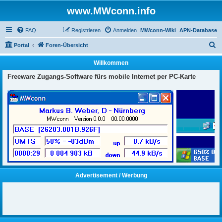
www.MWconn.info
FAQ
Registrieren
Anmelden
MWconn-Wiki
APN-Database
S
Portal
Foren-Übersicht
u
Willkommen
c
Freeware Zugangs-Software fürs mobile Internet per PC-Karte
h
e
Advertisement / Werbung