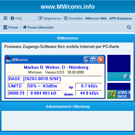
www.MWconn.info
FAQ
Registrieren
Anmelden
MWconn-Wiki
APN-Database
S
Portal
Foren-Übersicht
u
Willkommen
c
Freeware Zugangs-Software fürs mobile Internet per PC-Karte
h
e
Advertisement / Werbung