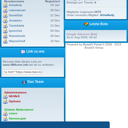
Benutzername
Registriert
Beiträge pro Thema:
6
Arinafiedy
05 Jan
naleosteown
28 Dez
Mitglieder insgesamt
2670
Unser neuestes Mitglied:
Arinafiedy
DanielDab
21 Dez
Jessiebex
19 Dez
Letzte Bots
TravisAdele
12 Dez
Igorechek
09 Dez
Google Adsense [Bot]
Roberttoods
08 Dez
Sa 8. Aug 2026, 04:42
WayneOnelf
18 Nov
Powered by
Board3 Portal
© 2009 - 2015
Board3 Group
Link zu uns
Benutze bitte diesen Link um
www.MWconn.info
bei dir zu verlinken:
Das Team
Administratoren
hErMeS
Opilionn
Globale Moderatoren
cware
Hammergott
hErMeS