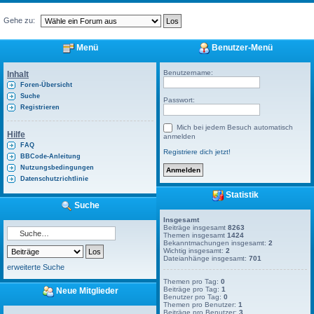
Gehe zu:
Menü
Benutzer-Menü
Benutzername:
Inhalt
Foren-Übersicht
Suche
Passwort:
Registrieren
Mich bei jedem Besuch automatisch
Hilfe
anmelden
FAQ
Registriere dich jetzt!
BBCode-Anleitung
Nutzungsbedingungen
Datenschutzrichtlinie
Statistik
Suche
Insgesamt
Beiträge insgesamt
8263
Themen insgesamt
1424
Bekanntmachungen insgesamt:
2
Wichtig insgesamt:
2
Dateianhänge insgesamt:
701
erweiterte Suche
Themen pro Tag:
0
Beiträge pro Tag:
1
Neue Mitglieder
Benutzer pro Tag:
0
Themen pro Benutzer:
1
Beiträge pro Benutzer:
3