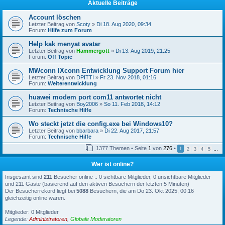
Aktuelle Beiträge
Account löschen
Letzter Beitrag von
Scoty
»
Di 18. Aug 2020, 09:34
Forum:
Hilfe zum Forum
Help kak menyat avatar
Letzter Beitrag von
Hammergott
»
Di 13. Aug 2019, 21:25
Forum:
Off Topic
MWconn IXconn Entwicklung Support Forum hier
Letzter Beitrag von
DPITTI
»
Fr 23. Nov 2018, 01:16
Forum:
Weiterentwicklung
huawei modem port com11 antwortet nicht
Letzter Beitrag von
Boy2006
»
So 11. Feb 2018, 14:12
Forum:
Technische Hilfe
Wo steckt jetzt die config.exe bei Windows10?
Letzter Beitrag von
bbarbara
»
Di 22. Aug 2017, 21:57
Forum:
Technische Hilfe
1377 Themen • Seite
1
von
276
•
1
2
3
4
5
…
Wer ist online?
Insgesamt sind
211
Besucher online :: 0 sichtbare Mitglieder, 0 unsichtbare Mitglieder
und 211 Gäste (basierend auf den aktiven Besuchern der letzten 5 Minuten)
Der Besucherrekord liegt bei
5088
Besuchern, die am Do 23. Okt 2025, 00:16
gleichzeitig online waren.
Mitglieder: 0 Mitglieder
Legende:
Administratoren
,
Globale Moderatoren