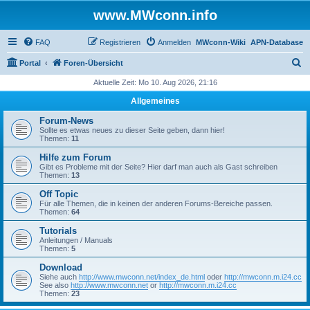
www.MWconn.info
FAQ
Registrieren
Anmelden
MWconn-Wiki
APN-Database
S
Portal
Foren-Übersicht
u
Aktuelle Zeit: Mo 10. Aug 2026, 21:16
c
Allgemeines
h
Forum-News
e
Sollte es etwas neues zu dieser Seite geben, dann hier!
Themen:
11
Hilfe zum Forum
Gibt es Probleme mit der Seite? Hier darf man auch als Gast schreiben
Themen:
13
Off Topic
Für alle Themen, die in keinen der anderen Forums-Bereiche passen.
Themen:
64
Tutorials
Anleitungen / Manuals
Themen:
5
Download
Siehe auch
http://www.mwconn.net/index_de.html
oder
http://mwconn.m.i24.cc
See also
http://www.mwconn.net
or
http://mwconn.m.i24.cc
Themen:
23