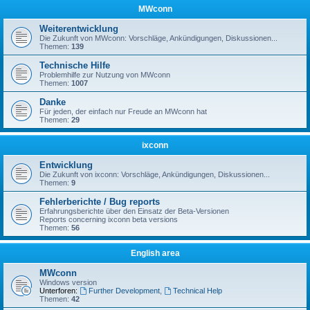
MWconn
Weiterentwicklung
Die Zukunft von MWconn: Vorschläge, Ankündigungen, Diskussionen...
Themen:
139
Technische Hilfe
Problemhilfe zur Nutzung von MWconn
Themen:
1007
Danke
Für jeden, der einfach nur Freude an MWconn hat
Themen:
29
ixconn
Entwicklung
Die Zukunft von ixconn: Vorschläge, Ankündigungen, Diskussionen...
Themen:
9
Fehlerberichte / Bug reports
Erfahrungsberichte über den Einsatz der Beta-Versionen
Reports concerning ixconn beta versions
Themen:
56
English area
MWconn
Windows version
Unterforen:
Further Development
,
Technical Help
Themen:
42