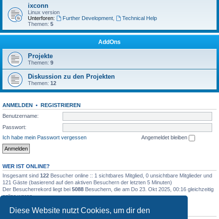
ixconn
Linux version
Unterforen:
Further Development
,
Technical Help
Themen:
5
AddOns
Projekte
Themen:
9
Diskussion zu den Projekten
Themen:
12
ANMELDEN
•
REGISTRIEREN
Benutzername:
Passwort:
Ich habe mein Passwort vergessen
Angemeldet bleiben
WER IST ONLINE?
Insgesamt sind
122
Besucher online :: 1 sichtbares Mitglied, 0 unsichtbare Mitglieder und
121 Gäste (basierend auf den aktiven Besuchern der letzten 5 Minuten)
Der Besucherrekord liegt bei
5088
Besuchern, die am Do 23. Okt 2025, 00:16 gleichzeitig
online waren.
Diese Website nutzt Cookies, um dir den
STATISTIK