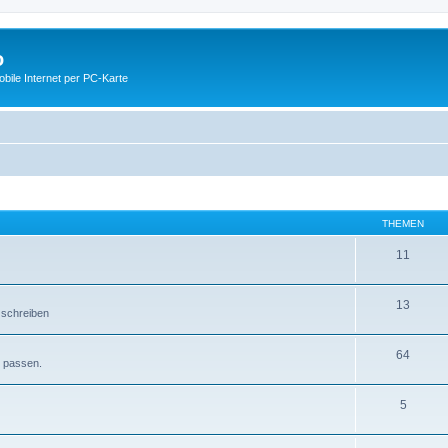
o
ile Internet per PC-Karte
THEMEN
11
13
 schreiben
64
e passen.
5