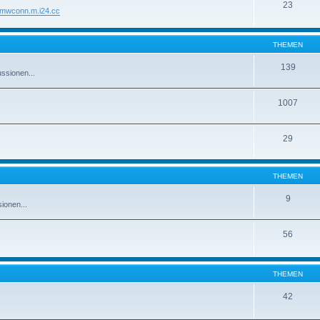
23
//mwconn.m.i24.cc
THEMEN
139
ssionen...
1007
29
THEMEN
9
ionen...
56
THEMEN
42