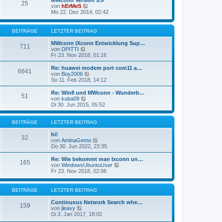
MWconn Version 5.9
r
25
B
s
N
von
hErMeS
a
e
t
e
Mo 22. Dez 2014, 02:42
g
i
e
u
t
r
e
r
B
s
BEITRÄGE
LETZTER BEITRAG
a
e
t
g
i
e
MWconn IXconn Entwicklung Sup…
711
t
r
N
von
DPITTI
r
B
e
Fr 23. Nov 2018, 01:16
a
e
u
g
i
e
Re: huawei modem port com11 a…
6641
t
s
N
von
Boy2006
r
t
e
So 11. Feb 2018, 14:12
a
e
u
g
r
e
Re: Win8 und MWconn - Wunderb…
51
B
s
N
von
kuba09
e
t
e
Di 30. Jun 2015, 05:52
i
e
u
t
r
e
r
B
s
BEITRÄGE
LETZTER BEITRAG
a
e
t
g
i
e
hi!
32
t
r
N
von
AminaGemo
r
B
e
Do 30. Jun 2022, 23:35
a
e
u
g
i
e
Re: Wie bekommt man Ixconn un…
165
t
s
N
von
WindowsUbuntuUser
r
t
e
Fr 23. Nov 2018, 02:06
a
e
u
g
r
e
B
s
BEITRÄGE
LETZTER BEITRAG
e
t
i
e
Continuous Network Search whe…
159
t
r
N
von
jleavy
r
B
e
Di 3. Jan 2017, 18:02
a
e
u