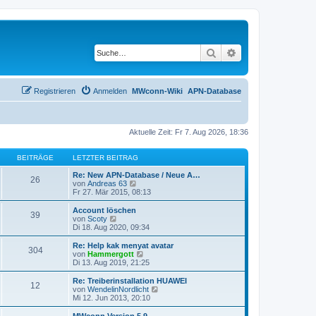
Suche
Erweiterte Suche
Registrieren
Anmelden
MWconn-Wiki
APN-Database
Aktuelle Zeit: Fr 7. Aug 2026, 18:36
BEITRÄGE
LETZTER BEITRAG
Re: New APN-Database / Neue A…
26
N
von
Andreas 63
e
Fr 27. Mär 2015, 08:13
u
e
Account löschen
39
s
N
von
Scoty
t
e
Di 18. Aug 2020, 09:34
e
u
r
e
Re: Help kak menyat avatar
304
B
s
N
von
Hammergott
e
t
e
Di 13. Aug 2019, 21:25
i
e
u
t
r
e
Re: Treiberinstallation HUAWEI
r
12
B
s
N
von
WendelinNordlicht
a
e
t
e
Mi 12. Jun 2013, 20:10
g
i
e
u
t
r
e