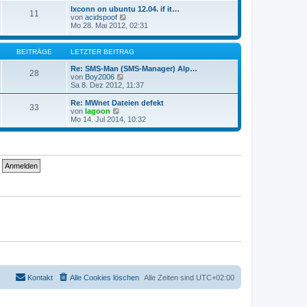
g
i
e
Ixconn on ubuntu 12.04. if it…
t
11
s
N
von
acidspoof
r
t
e
Mo 28. Mai 2012, 02:31
a
e
u
g
r
e
B
s
BEITRÄGE
LETZTER BEITRAG
e
t
i
e
Re: SMS-Man (SMS-Manager) Alp…
t
28
r
N
von
Boy2006
r
B
e
Sa 8. Dez 2012, 11:37
a
e
u
g
i
e
Re: MWnet Dateien defekt
33
t
s
N
von
lagoon
r
t
e
Mo 14. Jul 2014, 10:32
a
e
u
g
r
e
B
s
e
t
i
e
t
r
r
B
a
e
g
i
t
r
a
g
Kontakt
Alle Cookies löschen
Alle Zeiten sind
UTC+02:00