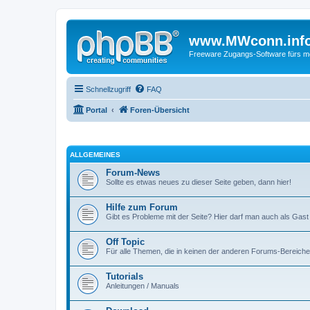
www.MWconn.inf
Freeware Zugangs-Software fürs mob
Schnellzugriff
FAQ
Portal
Foren-Übersicht
ALLGEMEINES
Forum-News
Sollte es etwas neues zu dieser Seite geben, dann hier!
Hilfe zum Forum
Gibt es Probleme mit der Seite? Hier darf man auch als Gast
Off Topic
Für alle Themen, die in keinen der anderen Forums-Bereich
Tutorials
Anleitungen / Manuals