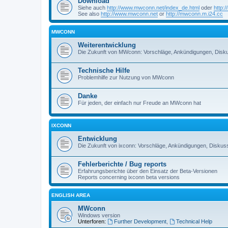
Download
Siehe auch
http://www.mwconn.net/index_de.html
oder
http:
See also
http://www.mwconn.net
or
http://mwconn.m.i24.cc
MWCONN
Weiterentwicklung
Die Zukunft von MWconn: Vorschläge, Ankündigungen, Disku
Technische Hilfe
Problemhilfe zur Nutzung von MWconn
Danke
Für jeden, der einfach nur Freude an MWconn hat
IXCONN
Entwicklung
Die Zukunft von ixconn: Vorschläge, Ankündigungen, Diskuss
Fehlerberichte / Bug reports
Erfahrungsberichte über den Einsatz der Beta-Versionen
Reports concerning ixconn beta versions
ENGLISH AREA
MWconn
Windows version
Unterforen:
Further Development
,
Technical Help