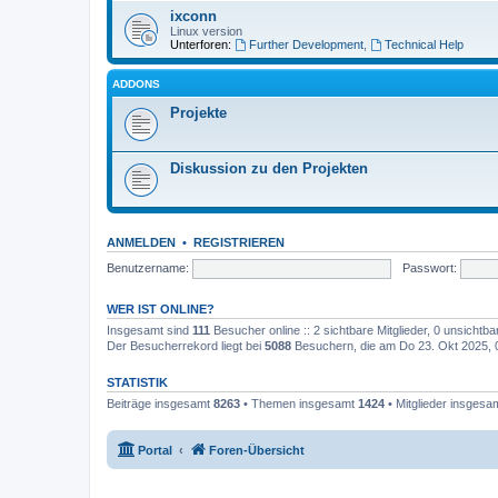
ixconn
Linux version
Unterforen:
Further Development
,
Technical Help
ADDONS
Projekte
Diskussion zu den Projekten
ANMELDEN
•
REGISTRIEREN
Benutzername:
Passwort:
WER IST ONLINE?
Insgesamt sind
111
Besucher online :: 2 sichtbare Mitglieder, 0 unsichtb
Der Besucherrekord liegt bei
5088
Besuchern, die am Do 23. Okt 2025, 00
STATISTIK
Beiträge insgesamt
8263
• Themen insgesamt
1424
• Mitglieder insgesa
Portal
Foren-Übersicht