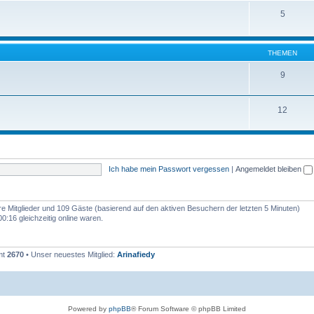
5
THEMEN
9
12
Ich habe mein Passwort vergessen
|
Angemeldet bleiben
are Mitglieder und 109 Gäste (basierend auf den aktiven Besuchern der letzten 5 Minuten)
:16 gleichzeitig online waren.
mt
2670
• Unser neuestes Mitglied:
Arinafiedy
Powered by
phpBB
® Forum Software © phpBB Limited