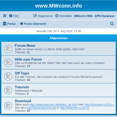
www.MWconn.info
FAQ
Registrieren
Anmelden
MWconn-Wiki
APN-Database
S
Portal
Foren-Übersicht
u
Aktuelle Zeit: So 9. Aug 2026, 13:48
c
Allgemeines
h
Forum-News
e
Sollte es etwas neues zu dieser Seite geben, dann hier!
Themen:
11
Hilfe zum Forum
Gibt es Probleme mit der Seite? Hier darf man auch als Gast schreiben
Themen:
13
Off Topic
Für alle Themen, die in keinen der anderen Forums-Bereiche passen.
Themen:
64
Tutorials
Anleitungen / Manuals
Themen:
5
Download
Siehe auch
http://www.mwconn.net/index_de.html
oder
http://mwconn.m.i24.cc
See also
http://www.mwconn.net
or
http://mwconn.m.i24.cc
Themen:
23