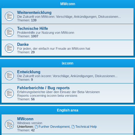
MWconn
Weiterentwicklung
Die Zukunft von MWconn: Vorschläge, Ankündigungen, Diskussionen...
Themen:
139
Technische Hilfe
Problemhilfe zur Nutzung von MWconn
Themen:
1007
Danke
Für jeden, der einfach nur Freude an MWconn hat
Themen:
29
ixconn
Entwicklung
Die Zukunft von ixconn: Vorschläge, Ankündigungen, Diskussionen...
Themen:
9
Fehlerberichte / Bug reports
Erfahrungsberichte über den Einsatz der Beta-Versionen
Reports concerning ixconn beta versions
Themen:
56
English area
MWconn
Windows version
Unterforen:
Further Development
,
Technical Help
Themen:
42