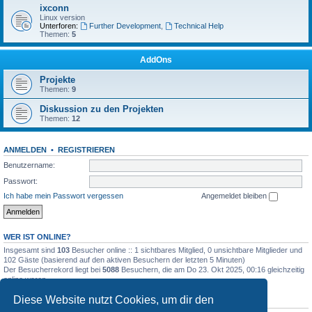
ixconn
Linux version
Unterforen:
Further Development
,
Technical Help
Themen:
5
AddOns
Projekte
Themen:
9
Diskussion zu den Projekten
Themen:
12
ANMELDEN
•
REGISTRIEREN
Benutzername:
Passwort:
Ich habe mein Passwort vergessen
Angemeldet bleiben
WER IST ONLINE?
Insgesamt sind
103
Besucher online :: 1 sichtbares Mitglied, 0 unsichtbare Mitglieder und
102 Gäste (basierend auf den aktiven Besuchern der letzten 5 Minuten)
Der Besucherrekord liegt bei
5088
Besuchern, die am Do 23. Okt 2025, 00:16 gleichzeitig
online waren.
Diese Website nutzt Cookies, um dir den
STATISTIK