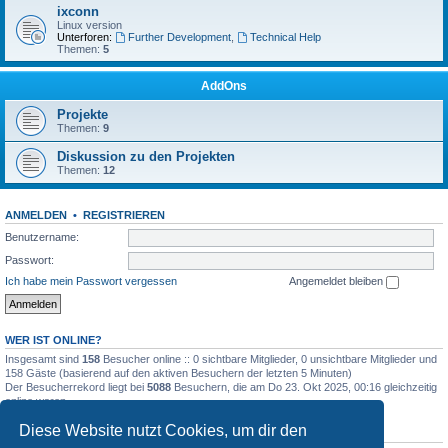
ixconn
Linux version
Unterforen:
Further Development
,
Technical Help
Themen:
5
AddOns
Projekte
Themen:
9
Diskussion zu den Projekten
Themen:
12
ANMELDEN
•
REGISTRIEREN
Benutzername:
Passwort:
Ich habe mein Passwort vergessen
Angemeldet bleiben
WER IST ONLINE?
Insgesamt sind
158
Besucher online :: 0 sichtbare Mitglieder, 0 unsichtbare Mitglieder und
158 Gäste (basierend auf den aktiven Besuchern der letzten 5 Minuten)
Der Besucherrekord liegt bei
5088
Besuchern, die am Do 23. Okt 2025, 00:16 gleichzeitig
online waren.
Diese Website nutzt Cookies, um dir den
STATISTIK