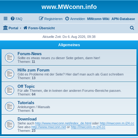
www.MWconn.info
FAQ
Registrieren
Anmelden
MWconn-Wiki
APN-Database
S
Portal
Foren-Übersicht
u
Aktuelle Zeit: Do 6. Aug 2026, 09:38
c
Allgemeines
h
Forum-News
e
Sollte es etwas neues zu dieser Seite geben, dann hier!
Themen:
11
Hilfe zum Forum
Gibt es Probleme mit der Seite? Hier darf man auch als Gast schreiben
Themen:
13
Off Topic
Für alle Themen, die in keinen der anderen Forums-Bereiche passen.
Themen:
64
Tutorials
Anleitungen / Manuals
Themen:
5
Download
Siehe auch
http://www.mwconn.net/index_de.html
oder
http://mwconn.m.i24.cc
See also
http://www.mwconn.net
or
http://mwconn.m.i24.cc
Themen:
23