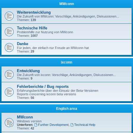
MWconn
Weiterentwicklung
Die Zukunft von MWconn: Vorschläge, Ankündigungen, Diskussionen...
Themen:
139
Technische Hilfe
Problemhilfe zur Nutzung von MWconn
Themen:
1007
Danke
Für jeden, der einfach nur Freude an MWconn hat
Themen:
29
ixconn
Entwicklung
Die Zukunft von ixconn: Vorschläge, Ankündigungen, Diskussionen...
Themen:
9
Fehlerberichte / Bug reports
Erfahrungsberichte über den Einsatz der Beta-Versionen
Reports concerning ixconn beta versions
Themen:
56
English area
MWconn
Windows version
Unterforen:
Further Development
,
Technical Help
Themen:
42