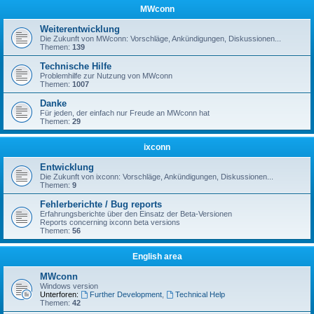
MWconn
Weiterentwicklung
Die Zukunft von MWconn: Vorschläge, Ankündigungen, Diskussionen...
Themen:
139
Technische Hilfe
Problemhilfe zur Nutzung von MWconn
Themen:
1007
Danke
Für jeden, der einfach nur Freude an MWconn hat
Themen:
29
ixconn
Entwicklung
Die Zukunft von ixconn: Vorschläge, Ankündigungen, Diskussionen...
Themen:
9
Fehlerberichte / Bug reports
Erfahrungsberichte über den Einsatz der Beta-Versionen
Reports concerning ixconn beta versions
Themen:
56
English area
MWconn
Windows version
Unterforen:
Further Development
,
Technical Help
Themen:
42