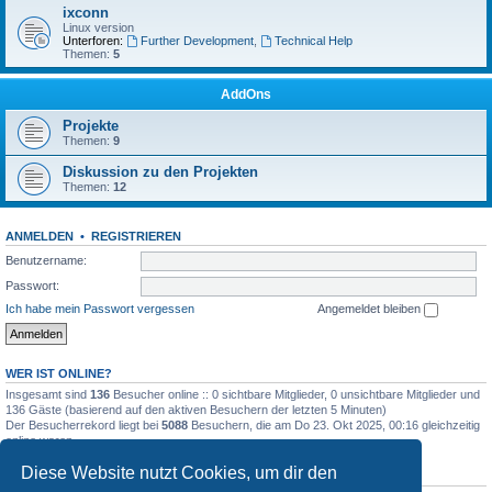
ixconn
Linux version
Unterforen:
Further Development
,
Technical Help
Themen:
5
AddOns
Projekte
Themen:
9
Diskussion zu den Projekten
Themen:
12
ANMELDEN
•
REGISTRIEREN
Benutzername:
Passwort:
Ich habe mein Passwort vergessen
Angemeldet bleiben
WER IST ONLINE?
Insgesamt sind
136
Besucher online :: 0 sichtbare Mitglieder, 0 unsichtbare Mitglieder und
136 Gäste (basierend auf den aktiven Besuchern der letzten 5 Minuten)
Der Besucherrekord liegt bei
5088
Besuchern, die am Do 23. Okt 2025, 00:16 gleichzeitig
online waren.
Diese Website nutzt Cookies, um dir den
STATISTIK