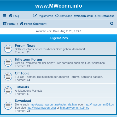
www.MWconn.info
FAQ
Registrieren
Anmelden
MWconn-Wiki
APN-Database
S
Portal
Foren-Übersicht
u
Aktuelle Zeit: Do 6. Aug 2026, 17:47
c
Allgemeines
h
Forum-News
e
Sollte es etwas neues zu dieser Seite geben, dann hier!
Themen:
11
Hilfe zum Forum
Gibt es Probleme mit der Seite? Hier darf man auch als Gast schreiben
Themen:
13
Off Topic
Für alle Themen, die in keinen der anderen Forums-Bereiche passen.
Themen:
64
Tutorials
Anleitungen / Manuals
Themen:
5
Download
Siehe auch
http://www.mwconn.net/index_de.html
oder
http://mwconn.m.i24.cc
See also
http://www.mwconn.net
or
http://mwconn.m.i24.cc
Themen:
23