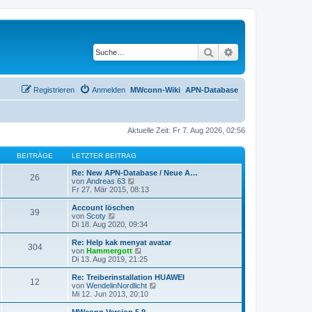
Suche
Erweiterte Suche
Registrieren
Anmelden
MWconn-Wiki
APN-Database
Aktuelle Zeit: Fr 7. Aug 2026, 02:56
BEITRÄGE
LETZTER BEITRAG
Re: New APN-Database / Neue A…
26
N
von
Andreas 63
e
Fr 27. Mär 2015, 08:13
u
e
Account löschen
39
s
N
von
Scoty
t
e
Di 18. Aug 2020, 09:34
e
u
r
e
Re: Help kak menyat avatar
304
B
s
N
von
Hammergott
e
t
e
Di 13. Aug 2019, 21:25
i
e
u
t
r
e
Re: Treiberinstallation HUAWEI
r
12
B
s
N
von
WendelinNordlicht
a
e
t
e
Mi 12. Jun 2013, 20:10
g
i
e
u
t
r
e