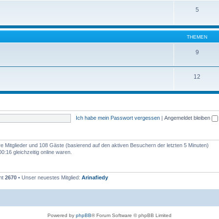
5
THEMEN
9
12
Ich habe mein Passwort vergessen
|
Angemeldet bleiben
are Mitglieder und 108 Gäste (basierend auf den aktiven Besuchern der letzten 5 Minuten)
:16 gleichzeitig online waren.
mt
2670
• Unser neuestes Mitglied:
Arinafiedy
Powered by
phpBB
® Forum Software © phpBB Limited