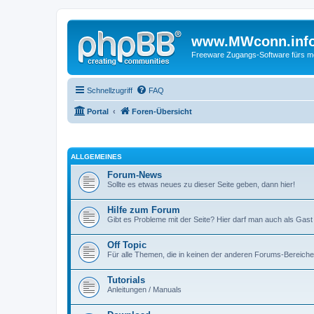
www.MWconn.inf
Freeware Zugangs-Software fürs mob
Schnellzugriff
FAQ
Portal
Foren-Übersicht
ALLGEMEINES
Forum-News
Sollte es etwas neues zu dieser Seite geben, dann hier!
Hilfe zum Forum
Gibt es Probleme mit der Seite? Hier darf man auch als Gast
Off Topic
Für alle Themen, die in keinen der anderen Forums-Bereich
Tutorials
Anleitungen / Manuals