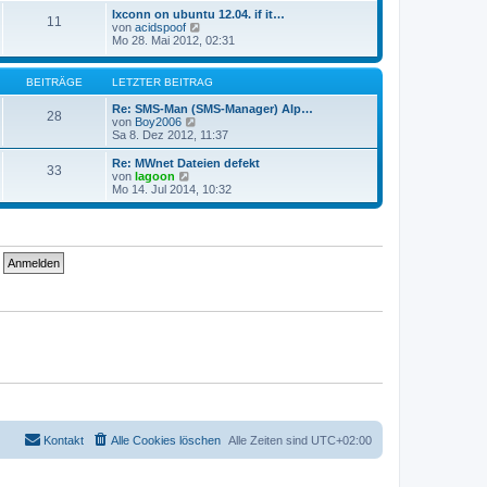
g
i
e
Ixconn on ubuntu 12.04. if it…
t
11
s
N
von
acidspoof
r
t
e
Mo 28. Mai 2012, 02:31
a
e
u
g
r
e
B
s
BEITRÄGE
LETZTER BEITRAG
e
t
i
e
Re: SMS-Man (SMS-Manager) Alp…
t
28
r
N
von
Boy2006
r
B
e
Sa 8. Dez 2012, 11:37
a
e
u
g
i
e
Re: MWnet Dateien defekt
33
t
s
N
von
lagoon
r
t
e
Mo 14. Jul 2014, 10:32
a
e
u
g
r
e
B
s
e
t
i
e
t
r
r
B
a
e
g
i
t
r
a
g
Kontakt
Alle Cookies löschen
Alle Zeiten sind
UTC+02:00