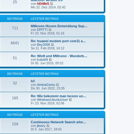
MWconn Version 5.9
r
25
B
s
N
von
hErMeS
a
e
t
e
Mo 22. Dez 2014, 02:42
g
i
e
u
t
r
e
r
B
s
BEITRÄGE
LETZTER BEITRAG
a
e
t
g
i
e
MWconn IXconn Entwicklung Sup…
711
t
r
N
von
DPITTI
r
B
e
Fr 23. Nov 2018, 01:16
a
e
u
g
i
e
Re: huawei modem port com11 a…
6641
t
s
N
von
Boy2006
r
t
e
So 11. Feb 2018, 14:12
a
e
u
g
r
e
Re: Win8 und MWconn - Wunderb…
51
B
s
N
von
kuba09
e
t
e
Di 30. Jun 2015, 05:52
i
e
u
t
r
e
r
B
s
BEITRÄGE
LETZTER BEITRAG
a
e
t
g
i
e
hi!
32
t
r
N
von
AminaGemo
r
B
e
Do 30. Jun 2022, 23:35
a
e
u
g
i
e
Re: Wie bekommt man Ixconn un…
165
t
s
N
von
WindowsUbuntuUser
r
t
e
Fr 23. Nov 2018, 02:06
a
e
u
g
r
e
B
s
BEITRÄGE
LETZTER BEITRAG
e
t
i
e
Continuous Network Search whe…
159
t
r
N
von
jleavy
r
B
e
Di 3. Jan 2017, 18:02
a
e
u