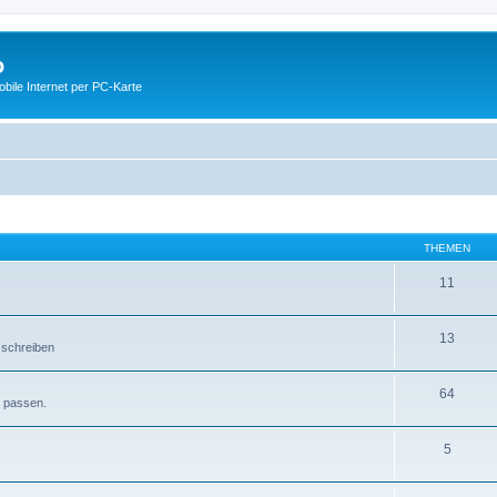
o
ile Internet per PC-Karte
THEMEN
11
13
 schreiben
64
e passen.
5