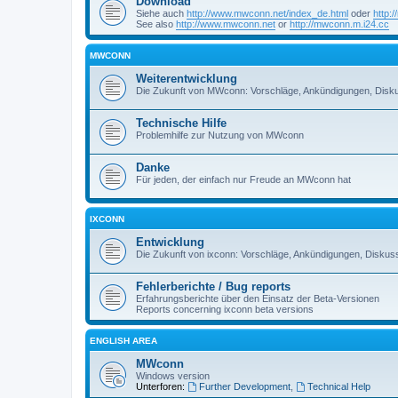
Download
Siehe auch
http://www.mwconn.net/index_de.html
oder
http:
See also
http://www.mwconn.net
or
http://mwconn.m.i24.cc
MWCONN
Weiterentwicklung
Die Zukunft von MWconn: Vorschläge, Ankündigungen, Disku
Technische Hilfe
Problemhilfe zur Nutzung von MWconn
Danke
Für jeden, der einfach nur Freude an MWconn hat
IXCONN
Entwicklung
Die Zukunft von ixconn: Vorschläge, Ankündigungen, Diskuss
Fehlerberichte / Bug reports
Erfahrungsberichte über den Einsatz der Beta-Versionen
Reports concerning ixconn beta versions
ENGLISH AREA
MWconn
Windows version
Unterforen:
Further Development
,
Technical Help