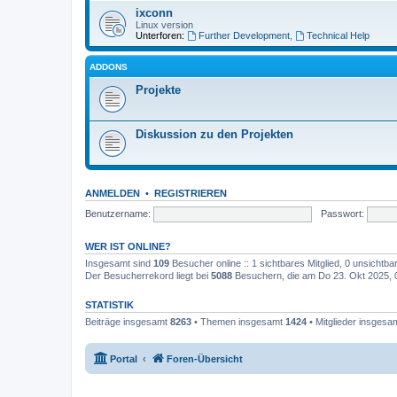
ixconn
Linux version
Unterforen:
Further Development
,
Technical Help
ADDONS
Projekte
Diskussion zu den Projekten
ANMELDEN
•
REGISTRIEREN
Benutzername:
Passwort:
WER IST ONLINE?
Insgesamt sind
109
Besucher online :: 1 sichtbares Mitglied, 0 unsichtb
Der Besucherrekord liegt bei
5088
Besuchern, die am Do 23. Okt 2025, 00
STATISTIK
Beiträge insgesamt
8263
• Themen insgesamt
1424
• Mitglieder insgesa
Portal
Foren-Übersicht