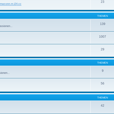
23
//mwconn.m.i24.cc
THEMEN
139
ssionen...
1007
29
THEMEN
9
ionen...
56
THEMEN
42