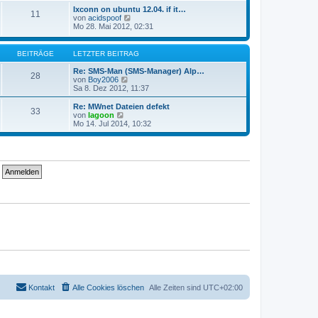
g
i
e
Ixconn on ubuntu 12.04. if it…
t
11
s
N
von
acidspoof
r
t
e
Mo 28. Mai 2012, 02:31
a
e
u
g
r
e
B
s
BEITRÄGE
LETZTER BEITRAG
e
t
i
e
Re: SMS-Man (SMS-Manager) Alp…
t
28
r
N
von
Boy2006
r
B
e
Sa 8. Dez 2012, 11:37
a
e
u
g
i
e
Re: MWnet Dateien defekt
33
t
s
N
von
lagoon
r
t
e
Mo 14. Jul 2014, 10:32
a
e
u
g
r
e
B
s
e
t
i
e
t
r
r
B
a
e
g
i
t
r
a
g
Kontakt
Alle Cookies löschen
Alle Zeiten sind
UTC+02:00