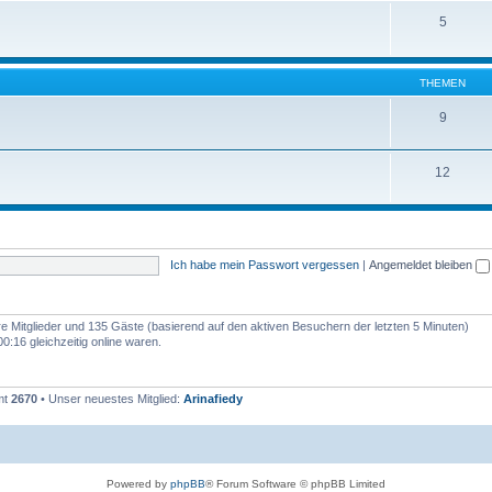
5
THEMEN
9
12
Ich habe mein Passwort vergessen
|
Angemeldet bleiben
are Mitglieder und 135 Gäste (basierend auf den aktiven Besuchern der letzten 5 Minuten)
:16 gleichzeitig online waren.
mt
2670
• Unser neuestes Mitglied:
Arinafiedy
Powered by
phpBB
® Forum Software © phpBB Limited