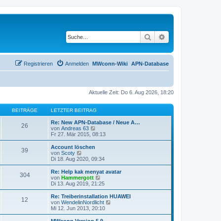
Suche
Erweiterte Suche
Registrieren
Anmelden
MWconn-Wiki
APN-Database
Aktuelle Zeit: Do 6. Aug 2026, 18:20
BEITRÄGE
LETZTER BEITRAG
Re: New APN-Database / Neue A…
26
N
von
Andreas 63
e
Fr 27. Mär 2015, 08:13
u
e
Account löschen
39
s
N
von
Scoty
t
e
Di 18. Aug 2020, 09:34
e
u
r
e
Re: Help kak menyat avatar
304
B
s
N
von
Hammergott
e
t
e
Di 13. Aug 2019, 21:25
i
e
u
t
r
e
Re: Treiberinstallation HUAWEI
r
12
B
s
N
von
WendelinNordlicht
a
e
t
e
Mi 12. Jun 2013, 20:10
g
i
e
u
t
r
e