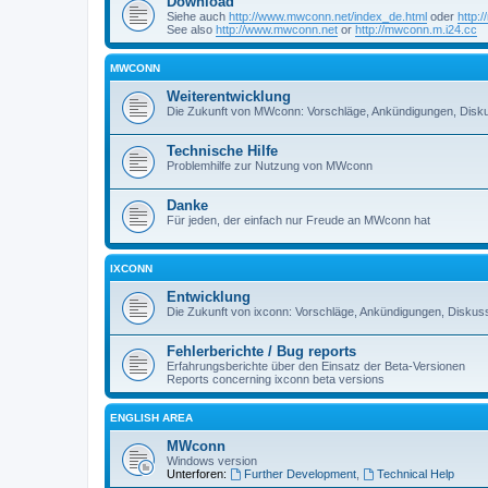
Download
Siehe auch
http://www.mwconn.net/index_de.html
oder
http:
See also
http://www.mwconn.net
or
http://mwconn.m.i24.cc
MWCONN
Weiterentwicklung
Die Zukunft von MWconn: Vorschläge, Ankündigungen, Disku
Technische Hilfe
Problemhilfe zur Nutzung von MWconn
Danke
Für jeden, der einfach nur Freude an MWconn hat
IXCONN
Entwicklung
Die Zukunft von ixconn: Vorschläge, Ankündigungen, Diskuss
Fehlerberichte / Bug reports
Erfahrungsberichte über den Einsatz der Beta-Versionen
Reports concerning ixconn beta versions
ENGLISH AREA
MWconn
Windows version
Unterforen:
Further Development
,
Technical Help