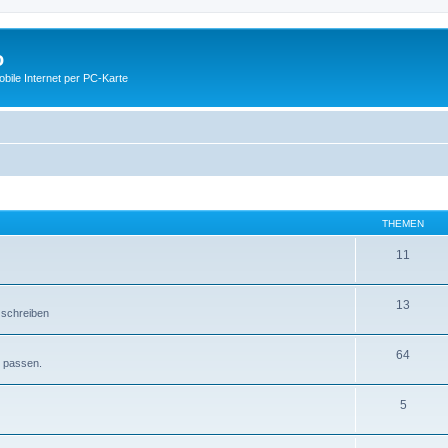
o
ile Internet per PC-Karte
THEMEN
11
13
 schreiben
64
e passen.
5