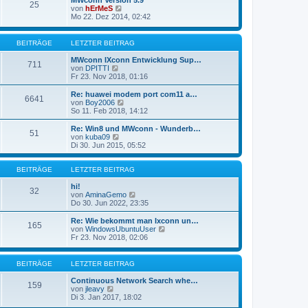
MWconn Version 5.9
r
25
B
s
N
von
hErMeS
a
e
t
e
Mo 22. Dez 2014, 02:42
g
i
e
u
t
r
e
r
B
s
BEITRÄGE
LETZTER BEITRAG
a
e
t
g
i
e
MWconn IXconn Entwicklung Sup…
711
t
r
N
von
DPITTI
r
B
e
Fr 23. Nov 2018, 01:16
a
e
u
g
i
e
Re: huawei modem port com11 a…
6641
t
s
N
von
Boy2006
r
t
e
So 11. Feb 2018, 14:12
a
e
u
g
r
e
Re: Win8 und MWconn - Wunderb…
51
B
s
N
von
kuba09
e
t
e
Di 30. Jun 2015, 05:52
i
e
u
t
r
e
r
B
s
BEITRÄGE
LETZTER BEITRAG
a
e
t
g
i
e
hi!
32
t
r
N
von
AminaGemo
r
B
e
Do 30. Jun 2022, 23:35
a
e
u
g
i
e
Re: Wie bekommt man Ixconn un…
165
t
s
N
von
WindowsUbuntuUser
r
t
e
Fr 23. Nov 2018, 02:06
a
e
u
g
r
e
B
s
BEITRÄGE
LETZTER BEITRAG
e
t
i
e
Continuous Network Search whe…
159
t
r
N
von
jleavy
r
B
e
Di 3. Jan 2017, 18:02
a
e
u