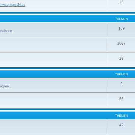
23
//mwconn.m.i24.cc
THEMEN
139
ssionen...
1007
29
THEMEN
9
ionen...
56
THEMEN
42