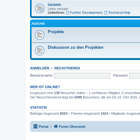
ixconn
Linux version
Unterforen:
Further Development
,
Technical Help
ADDONS
Projekte
Diskussion zu den Projekten
ANMELDEN
•
REGISTRIEREN
Benutzername:
Passwort:
WER IST ONLINE?
Insgesamt sind
136
Besucher online :: 1 sichtbares Mitglied, 0 unsichtb
Der Besucherrekord liegt bei
5088
Besuchern, die am Do 23. Okt 2025, 00
STATISTIK
Beiträge insgesamt
8263
• Themen insgesamt
1424
• Mitglieder insgesa
Portal
Foren-Übersicht