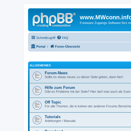
www.MWconn.inf
Freeware Zugangs-Software fürs mob
Schnellzugriff
FAQ
Portal
Foren-Übersicht
ALLGEMEINES
Forum-News
Sollte es etwas neues zu dieser Seite geben, dann hier!
Hilfe zum Forum
Gibt es Probleme mit der Seite? Hier darf man auch als Gast
Off Topic
Für alle Themen, die in keinen der anderen Forums-Bereich
Tutorials
Anleitungen / Manuals