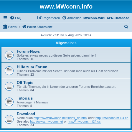
www.MWconn.info
FAQ
Registrieren
Anmelden
MWconn-Wiki
APN-Database
S
Portal
Foren-Übersicht
u
Aktuelle Zeit: Do 6. Aug 2026, 20:14
c
Allgemeines
h
Forum-News
e
Sollte es etwas neues zu dieser Seite geben, dann hier!
Themen:
11
Hilfe zum Forum
Gibt es Probleme mit der Seite? Hier darf man auch als Gast schreiben
Themen:
13
Off Topic
Für alle Themen, die in keinen der anderen Forums-Bereiche passen.
Themen:
64
Tutorials
Anleitungen / Manuals
Themen:
5
Download
Siehe auch
http://www.mwconn.net/index_de.html
oder
http://mwconn.m.i24.cc
See also
http://www.mwconn.net
or
http://mwconn.m.i24.cc
Themen:
23