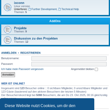
ixconn
Linux version
Unterforen:
Further Development
,
Technical Help
Themen:
5
AddOns
Projekte
Themen:
9
Diskussion zu den Projekten
Themen:
12
ANMELDEN
•
REGISTRIEREN
Benutzername:
Passwort:
Ich habe mein Passwort vergessen
Angemeldet bleiben
WER IST ONLINE?
Insgesamt sind
123
Besucher online :: 0 sichtbare Mitglieder, 0 unsichtbare Mitglieder und
123 Gäste (basierend auf den aktiven Besuchern der letzten 5 Minuten)
Der Besucherrekord liegt bei
5088
Besuchern, die am Do 23. Okt 2025, 00:16 gleichzeitig
online waren.
Diese Website nutzt Cookies, um dir den
STATISTIK