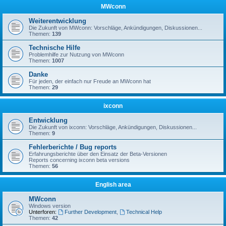
MWconn
Weiterentwicklung
Die Zukunft von MWconn: Vorschläge, Ankündigungen, Diskussionen...
Themen:
139
Technische Hilfe
Problemhilfe zur Nutzung von MWconn
Themen:
1007
Danke
Für jeden, der einfach nur Freude an MWconn hat
Themen:
29
ixconn
Entwicklung
Die Zukunft von ixconn: Vorschläge, Ankündigungen, Diskussionen...
Themen:
9
Fehlerberichte / Bug reports
Erfahrungsberichte über den Einsatz der Beta-Versionen
Reports concerning ixconn beta versions
Themen:
56
English area
MWconn
Windows version
Unterforen:
Further Development
,
Technical Help
Themen:
42