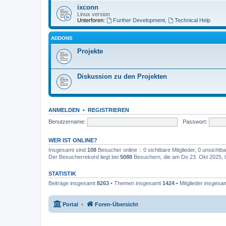
ixconn
Linux version
Unterforen:
Further Development
,
Technical Help
ADDONS
Projekte
Diskussion zu den Projekten
ANMELDEN
•
REGISTRIEREN
Benutzername:
Passwort:
WER IST ONLINE?
Insgesamt sind
108
Besucher online :: 0 sichtbare Mitglieder, 0 unsicht
Der Besucherrekord liegt bei
5088
Besuchern, die am Do 23. Okt 2025, 00
STATISTIK
Beiträge insgesamt
8263
• Themen insgesamt
1424
• Mitglieder insgesa
Portal
Foren-Übersicht