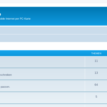
o
ile Internet per PC-Karte
THEMEN
11
13
 schreiben
64
e passen.
5