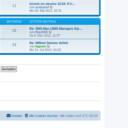
g
i
e
Ixconn on ubuntu 12.04. if it…
t
11
s
N
von
acidspoof
r
t
e
Mo 28. Mai 2012, 02:31
a
e
u
g
r
e
B
s
BEITRÄGE
LETZTER BEITRAG
e
t
i
e
Re: SMS-Man (SMS-Manager) Alp…
t
28
r
N
von
Boy2006
r
B
e
Sa 8. Dez 2012, 11:37
a
e
u
g
i
e
Re: MWnet Dateien defekt
33
t
s
N
von
lagoon
r
t
e
Mo 14. Jul 2014, 10:32
a
e
u
g
r
e
B
s
e
t
i
e
t
r
r
B
a
e
g
i
t
r
a
g
Kontakt
Alle Cookies löschen
Alle Zeiten sind
UTC+02:00