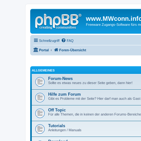
www.MWconn.inf
Freeware Zugangs-Software fürs mob
Schnellzugriff
FAQ
Portal
Foren-Übersicht
ALLGEMEINES
Forum-News
Sollte es etwas neues zu dieser Seite geben, dann hier!
Hilfe zum Forum
Gibt es Probleme mit der Seite? Hier darf man auch als Gast
Off Topic
Für alle Themen, die in keinen der anderen Forums-Bereich
Tutorials
Anleitungen / Manuals