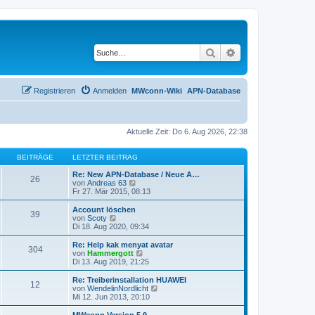
Suche
Erweiterte Suche
Registrieren
Anmelden
MWconn-Wiki
APN-Database
Aktuelle Zeit: Do 6. Aug 2026, 22:38
BEITRÄGE
LETZTER BEITRAG
Re: New APN-Database / Neue A…
26
N
von
Andreas 63
e
Fr 27. Mär 2015, 08:13
u
e
Account löschen
39
s
N
von
Scoty
t
e
Di 18. Aug 2020, 09:34
e
u
r
e
Re: Help kak menyat avatar
304
B
s
N
von
Hammergott
e
t
e
Di 13. Aug 2019, 21:25
i
e
u
t
r
e
Re: Treiberinstallation HUAWEI
r
12
B
s
N
von
WendelinNordlicht
a
e
t
e
Mi 12. Jun 2013, 20:10
g
i
e
u
t
r
e