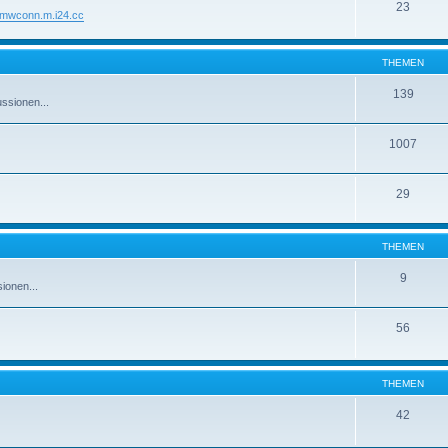
23
//mwconn.m.i24.cc
THEMEN
139
ssionen...
1007
29
THEMEN
9
ionen...
56
THEMEN
42