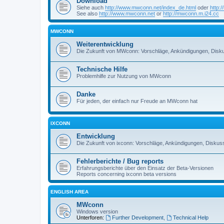
Download
Siehe auch
http://www.mwconn.net/index_de.html
oder
http:
See also
http://www.mwconn.net
or
http://mwconn.m.i24.cc
MWCONN
Weiterentwicklung
Die Zukunft von MWconn: Vorschläge, Ankündigungen, Disku
Technische Hilfe
Problemhilfe zur Nutzung von MWconn
Danke
Für jeden, der einfach nur Freude an MWconn hat
IXCONN
Entwicklung
Die Zukunft von ixconn: Vorschläge, Ankündigungen, Diskuss
Fehlerberichte / Bug reports
Erfahrungsberichte über den Einsatz der Beta-Versionen
Reports concerning ixconn beta versions
ENGLISH AREA
MWconn
Windows version
Unterforen:
Further Development
,
Technical Help