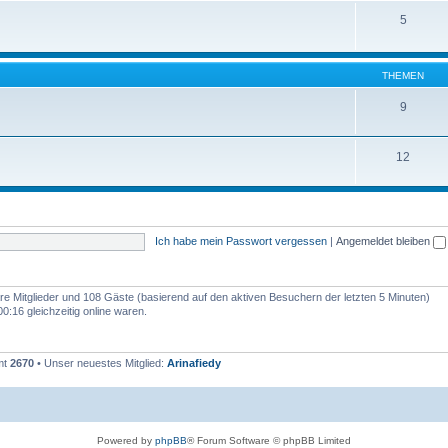
5
THEMEN
9
12
Ich habe mein Passwort vergessen
|
Angemeldet bleiben
bare Mitglieder und 108 Gäste (basierend auf den aktiven Besuchern der letzten 5 Minuten)
:16 gleichzeitig online waren.
mt
2670
• Unser neuestes Mitglied:
Arinafiedy
Powered by
phpBB
® Forum Software © phpBB Limited