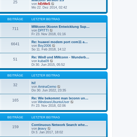
MWconn Version 5.9
r
25
B
s
N
von
hErMeS
a
e
t
e
Mo 22. Dez 2014, 02:42
g
i
e
u
t
r
e
r
B
s
BEITRÄGE
LETZTER BEITRAG
a
e
t
g
i
e
MWconn IXconn Entwicklung Sup…
711
t
r
N
von
DPITTI
r
B
e
Fr 23. Nov 2018, 01:16
a
e
u
g
i
e
Re: huawei modem port com11 a…
6641
t
s
N
von
Boy2006
r
t
e
So 11. Feb 2018, 14:12
a
e
u
g
r
e
Re: Win8 und MWconn - Wunderb…
51
B
s
N
von
kuba09
e
t
e
Di 30. Jun 2015, 05:52
i
e
u
t
r
e
r
B
s
BEITRÄGE
LETZTER BEITRAG
a
e
t
g
i
e
hi!
32
t
r
N
von
AminaGemo
r
B
e
Do 30. Jun 2022, 23:35
a
e
u
g
i
e
Re: Wie bekommt man Ixconn un…
165
t
s
N
von
WindowsUbuntuUser
r
t
e
Fr 23. Nov 2018, 02:06
a
e
u
g
r
e
B
s
BEITRÄGE
LETZTER BEITRAG
e
t
i
e
Continuous Network Search whe…
159
t
r
N
von
jleavy
r
B
e
Di 3. Jan 2017, 18:02
a
e
u