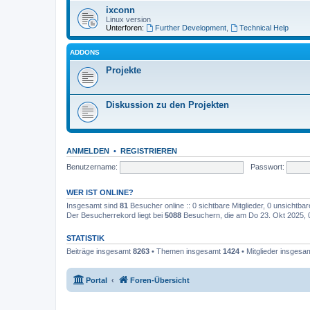
ixconn
Linux version
Unterforen:
Further Development
,
Technical Help
ADDONS
Projekte
Diskussion zu den Projekten
ANMELDEN
•
REGISTRIEREN
Benutzername:
Passwort:
WER IST ONLINE?
Insgesamt sind
81
Besucher online :: 0 sichtbare Mitglieder, 0 unsichtba
Der Besucherrekord liegt bei
5088
Besuchern, die am Do 23. Okt 2025, 00
STATISTIK
Beiträge insgesamt
8263
• Themen insgesamt
1424
• Mitglieder insgesa
Portal
Foren-Übersicht