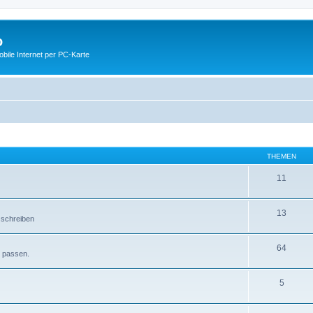
o
ile Internet per PC-Karte
THEMEN
11
13
 schreiben
64
e passen.
5