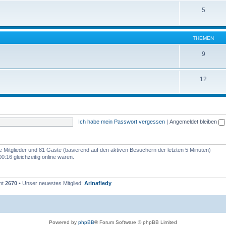
5
THEMEN
9
12
Ich habe mein Passwort vergessen
|
Angemeldet bleiben
re Mitglieder und 81 Gäste (basierend auf den aktiven Besuchern der letzten 5 Minuten)
:16 gleichzeitig online waren.
mt
2670
• Unser neuestes Mitglied:
Arinafiedy
Powered by
phpBB
® Forum Software © phpBB Limited