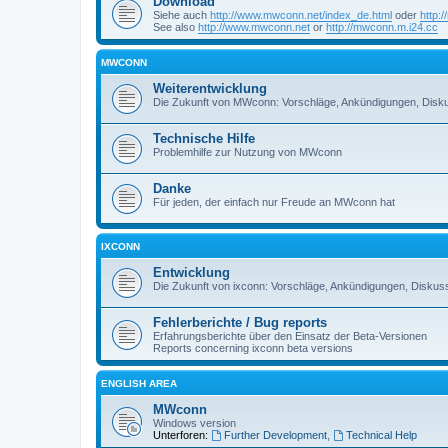
Download
Siehe auch
http://www.mwconn.net/index_de.html
oder
http:
See also
http://www.mwconn.net
or
http://mwconn.m.i24.cc
MWCONN
Weiterentwicklung
Die Zukunft von MWconn: Vorschläge, Ankündigungen, Disku
Technische Hilfe
Problemhilfe zur Nutzung von MWconn
Danke
Für jeden, der einfach nur Freude an MWconn hat
IXCONN
Entwicklung
Die Zukunft von ixconn: Vorschläge, Ankündigungen, Diskuss
Fehlerberichte / Bug reports
Erfahrungsberichte über den Einsatz der Beta-Versionen
Reports concerning ixconn beta versions
ENGLISH AREA
MWconn
Windows version
Unterforen:
Further Development
,
Technical Help