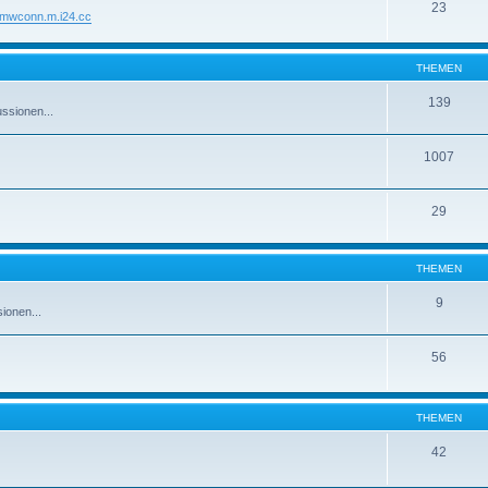
23
//mwconn.m.i24.cc
THEMEN
139
ssionen...
1007
29
THEMEN
9
ionen...
56
THEMEN
42