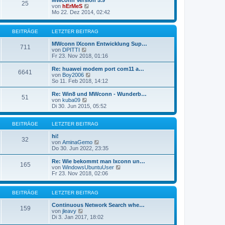
MWconn Version 5.9
r
25
B
s
N
von
hErMeS
a
e
t
e
Mo 22. Dez 2014, 02:42
g
i
e
u
t
r
e
r
B
s
BEITRÄGE
LETZTER BEITRAG
a
e
t
g
i
e
MWconn IXconn Entwicklung Sup…
711
t
r
N
von
DPITTI
r
B
e
Fr 23. Nov 2018, 01:16
a
e
u
g
i
e
Re: huawei modem port com11 a…
6641
t
s
N
von
Boy2006
r
t
e
So 11. Feb 2018, 14:12
a
e
u
g
r
e
Re: Win8 und MWconn - Wunderb…
51
B
s
N
von
kuba09
e
t
e
Di 30. Jun 2015, 05:52
i
e
u
t
r
e
r
B
s
BEITRÄGE
LETZTER BEITRAG
a
e
t
g
i
e
hi!
32
t
r
N
von
AminaGemo
r
B
e
Do 30. Jun 2022, 23:35
a
e
u
g
i
e
Re: Wie bekommt man Ixconn un…
165
t
s
N
von
WindowsUbuntuUser
r
t
e
Fr 23. Nov 2018, 02:06
a
e
u
g
r
e
B
s
BEITRÄGE
LETZTER BEITRAG
e
t
i
e
Continuous Network Search whe…
159
t
r
N
von
jleavy
r
B
e
Di 3. Jan 2017, 18:02
a
e
u