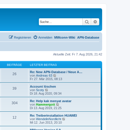
Suche
Erweiterte Suche
Registrieren
Anmelden
MWconn-Wiki
APN-Database
Aktuelle Zeit: Fr 7. Aug 2026, 21:42
BEITRÄGE
LETZTER BEITRAG
Re: New APN-Database / Neue A…
26
N
von
Andreas 63
e
Fr 27. Mär 2015, 08:13
u
e
Account löschen
39
s
N
von
Scoty
t
e
Di 18. Aug 2020, 09:34
e
u
r
e
Re: Help kak menyat avatar
304
B
s
N
von
Hammergott
e
t
e
Di 13. Aug 2019, 21:25
i
e
u
t
r
e
Re: Treiberinstallation HUAWEI
r
12
B
s
N
von
WendelinNordlicht
a
e
t
e
Mi 12. Jun 2013, 20:10
g
i
e
u
t
r
e