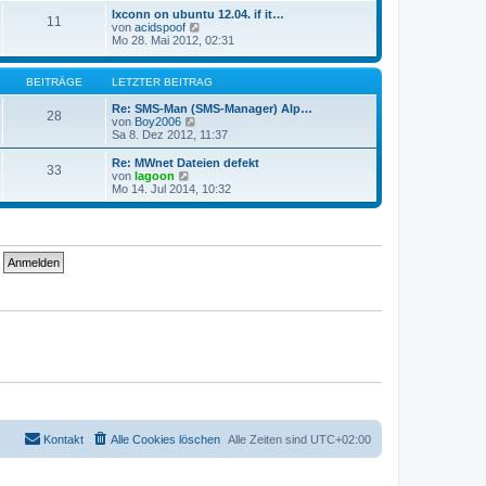
g
i
e
Ixconn on ubuntu 12.04. if it…
t
11
s
N
von
acidspoof
r
t
e
Mo 28. Mai 2012, 02:31
a
e
u
g
r
e
B
s
BEITRÄGE
LETZTER BEITRAG
e
t
i
e
Re: SMS-Man (SMS-Manager) Alp…
t
28
r
N
von
Boy2006
r
B
e
Sa 8. Dez 2012, 11:37
a
e
u
g
i
e
Re: MWnet Dateien defekt
33
t
s
N
von
lagoon
r
t
e
Mo 14. Jul 2014, 10:32
a
e
u
g
r
e
B
s
e
t
i
e
t
r
r
B
a
e
g
i
t
r
a
g
Kontakt
Alle Cookies löschen
Alle Zeiten sind
UTC+02:00