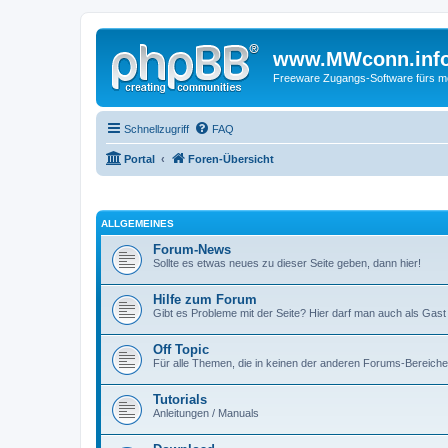
www.MWconn.inf
Freeware Zugangs-Software fürs mob
Schnellzugriff
FAQ
Portal
Foren-Übersicht
ALLGEMEINES
Forum-News
Sollte es etwas neues zu dieser Seite geben, dann hier!
Hilfe zum Forum
Gibt es Probleme mit der Seite? Hier darf man auch als Gast
Off Topic
Für alle Themen, die in keinen der anderen Forums-Bereich
Tutorials
Anleitungen / Manuals