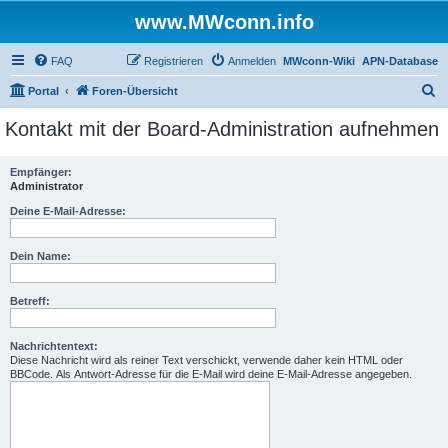
www.MWconn.info
FAQ
Registrieren
Anmelden
MWconn-Wiki
APN-Database
S
Portal
Foren-Übersicht
u
Kontakt mit der Board-Administration aufnehmen
c
h
Empfänger:
Administrator
e
Deine E-Mail-Adresse:
Dein Name:
Betreff:
Nachrichtentext:
Diese Nachricht wird als reiner Text verschickt, verwende daher kein HTML oder
BBCode. Als Antwort-Adresse für die E-Mail wird deine E-Mail-Adresse angegeben.