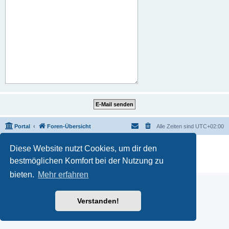
Portal
Foren-Übersicht
Alle Zeiten sind
UTC+02:00
Powered by
phpBB
® Forum Software © phpBB Limited
Diese Website nutzt Cookies, um dir den
Deutsche Übersetzung durch
phpBB.de
bestmöglichen Komfort bei der Nutzung zu
Datenschutz
|
Nutzungsbedingungen
bieten.
Mehr erfahren
Verstanden!