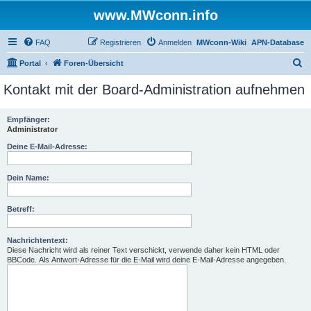
www.MWconn.info
FAQ
Registrieren
Anmelden
MWconn-Wiki
APN-Database
S
Portal
Foren-Übersicht
u
Kontakt mit der Board-Administration aufnehmen
c
h
Empfänger:
Administrator
e
Deine E-Mail-Adresse:
Dein Name:
Betreff:
Nachrichtentext:
Diese Nachricht wird als reiner Text verschickt, verwende daher kein HTML oder
BBCode. Als Antwort-Adresse für die E-Mail wird deine E-Mail-Adresse angegeben.