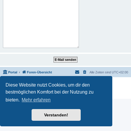
Portal
Foren-Übersicht
Alle Zeiten sind
UTC+02:00
Powered by
phpBB
® Forum Software © phpBB Limited
Diese Website nutzt Cookies, um dir den
Deutsche Übersetzung durch
phpBB.de
bestmöglichen Komfort bei der Nutzung zu
Datenschutz
|
Nutzungsbedingungen
bieten.
Mehr erfahren
Verstanden!