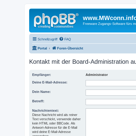
www.MWconn.inf
Freeware Zugangs-Software fürs mob
Schnellzugriff
FAQ
Portal
Foren-Übersicht
Kontakt mit der Board-Administration 
Empfänger:
Administrator
Deine E-Mail-Adresse:
Dein Name:
Betreff:
Nachrichtentext:
Diese Nachricht wird als reiner
Text verschickt, verwende daher
kein HTML oder BBCode. Als
Antwort-Adresse für die E-Mail
wird deine E-Mail-Adresse
angegeben.