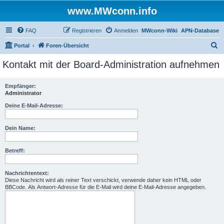
www.MWconn.info
FAQ
Registrieren
Anmelden
MWconn-Wiki
APN-Database
S
Portal
Foren-Übersicht
u
Kontakt mit der Board-Administration aufnehmen
c
h
Empfänger:
Administrator
e
Deine E-Mail-Adresse:
Dein Name:
Betreff:
Nachrichtentext:
Diese Nachricht wird als reiner Text verschickt, verwende daher kein HTML oder
BBCode. Als Antwort-Adresse für die E-Mail wird deine E-Mail-Adresse angegeben.