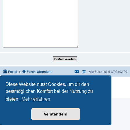
Portal
Foren-Übersicht
Alle Zeiten sind
UTC+02:00
Powered by
phpBB
® Forum Software © phpBB Limited
Diese Website nutzt Cookies, um dir den
Deutsche Übersetzung durch
phpBB.de
bestmöglichen Komfort bei der Nutzung zu
Datenschutz
|
Nutzungsbedingungen
bieten.
Mehr erfahren
Verstanden!