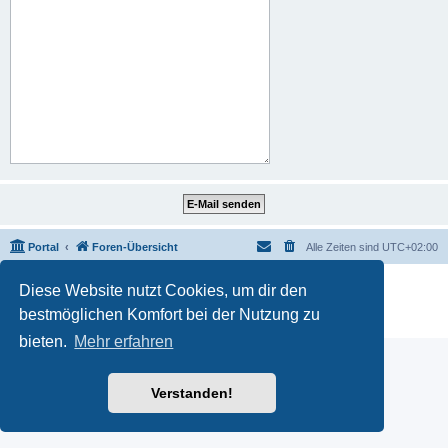
Portal
Foren-Übersicht
Alle Zeiten sind
UTC+02:00
Powered by
phpBB
® Forum Software © phpBB Limited
Diese Website nutzt Cookies, um dir den
Deutsche Übersetzung durch
phpBB.de
bestmöglichen Komfort bei der Nutzung zu
Datenschutz
|
Nutzungsbedingungen
bieten.
Mehr erfahren
Verstanden!