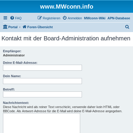
www.MWconn.info
FAQ
Registrieren
Anmelden
MWconn-Wiki
APN-Database
S
Portal
Foren-Übersicht
u
Kontakt mit der Board-Administration aufnehmen
c
h
Empfänger:
Administrator
e
Deine E-Mail-Adresse:
Dein Name:
Betreff:
Nachrichtentext:
Diese Nachricht wird als reiner Text verschickt, verwende daher kein HTML oder
BBCode. Als Antwort-Adresse für die E-Mail wird deine E-Mail-Adresse angegeben.