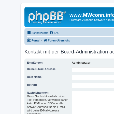
www.MWconn.inf
Freeware Zugangs-Software fürs mob
Schnellzugriff
FAQ
Portal
Foren-Übersicht
Kontakt mit der Board-Administration 
Empfänger:
Administrator
Deine E-Mail-Adresse:
Dein Name:
Betreff:
Nachrichtentext:
Diese Nachricht wird als reiner
Text verschickt, verwende daher
kein HTML oder BBCode. Als
Antwort-Adresse für die E-Mail
wird deine E-Mail-Adresse
angegeben.