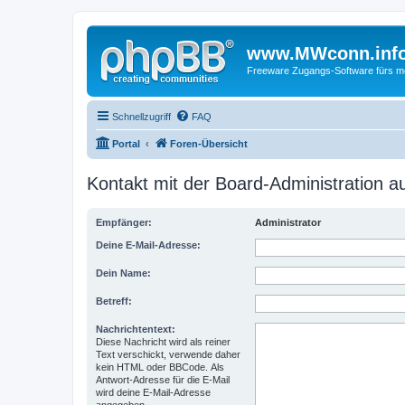
www.MWconn.inf
Freeware Zugangs-Software fürs mob
Schnellzugriff
FAQ
Portal
Foren-Übersicht
Kontakt mit der Board-Administration 
Empfänger:
Administrator
Deine E-Mail-Adresse:
Dein Name:
Betreff:
Nachrichtentext:
Diese Nachricht wird als reiner
Text verschickt, verwende daher
kein HTML oder BBCode. Als
Antwort-Adresse für die E-Mail
wird deine E-Mail-Adresse
angegeben.