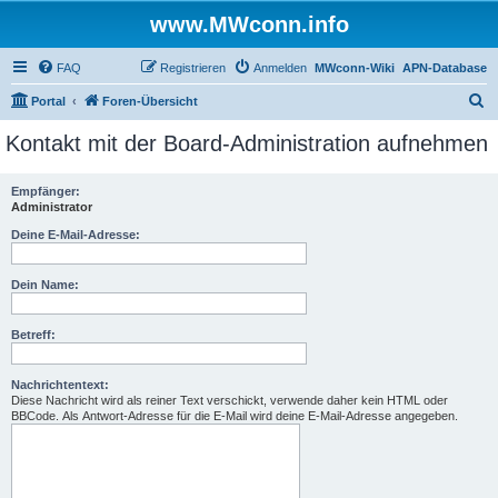
www.MWconn.info
FAQ
Registrieren
Anmelden
MWconn-Wiki
APN-Database
S
Portal
Foren-Übersicht
u
Kontakt mit der Board-Administration aufnehmen
c
h
Empfänger:
Administrator
e
Deine E-Mail-Adresse:
Dein Name:
Betreff:
Nachrichtentext:
Diese Nachricht wird als reiner Text verschickt, verwende daher kein HTML oder
BBCode. Als Antwort-Adresse für die E-Mail wird deine E-Mail-Adresse angegeben.