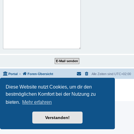
Portal
Foren-Übersicht
Alle Zeiten sind
UTC+02:00
Powered by
phpBB
® Forum Software © phpBB Limited
Diese Website nutzt Cookies, um dir den
Deutsche Übersetzung durch
phpBB.de
bestmöglichen Komfort bei der Nutzung zu
Datenschutz
|
Nutzungsbedingungen
bieten.
Mehr erfahren
Verstanden!