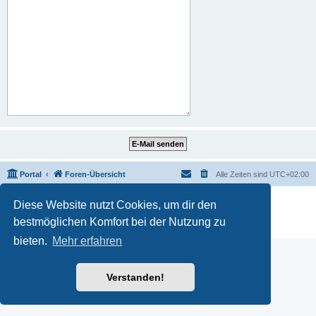
Portal
Foren-Übersicht
Alle Zeiten sind
UTC+02:00
Powered by
phpBB
® Forum Software © phpBB Limited
Diese Website nutzt Cookies, um dir den
Deutsche Übersetzung durch
phpBB.de
bestmöglichen Komfort bei der Nutzung zu
Datenschutz
|
Nutzungsbedingungen
bieten.
Mehr erfahren
Verstanden!