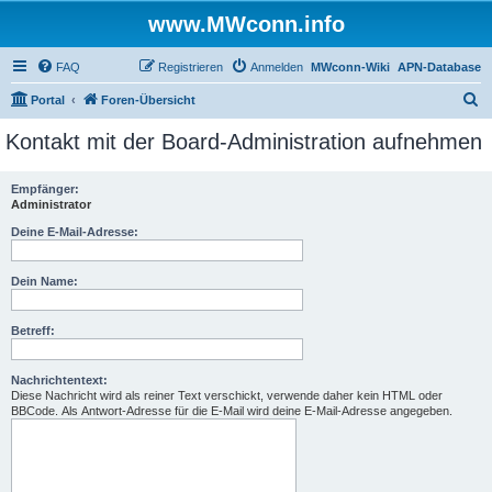
www.MWconn.info
FAQ
Registrieren
Anmelden
MWconn-Wiki
APN-Database
S
Portal
Foren-Übersicht
u
Kontakt mit der Board-Administration aufnehmen
c
h
Empfänger:
Administrator
e
Deine E-Mail-Adresse:
Dein Name:
Betreff:
Nachrichtentext:
Diese Nachricht wird als reiner Text verschickt, verwende daher kein HTML oder
BBCode. Als Antwort-Adresse für die E-Mail wird deine E-Mail-Adresse angegeben.